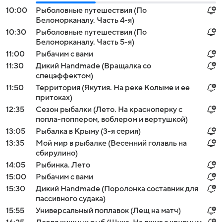
10:00
Рыболовные путешествия (По
Беломорканалу. Часть 4-я)
10:30
Рыболовные путешествия (По
Беломорканалу. Часть 5-я)
11:00
Рыбачим с вами
11:30
Дикий Handmade (Вращалка со
спецэффектом)
11:50
Территория (Якутия. На реке Колыме и ее
притоках)
12:35
Сезон рыбалки (Лето. На красноперку с
попла-поппером, воблером и вертушкой)
13:05
Рыбалка в Крыму (3-я серия)
13:35
Мой мир в рыбалке (Весенний голавль на
сбирулино)
14:05
Рыбинка. Лето
15:00
Рыбачим с вами
15:30
Дикий Handmade (Поролонка составник для
пассивного судака)
15:55
Универсальный поплавок (Лещ на матч)