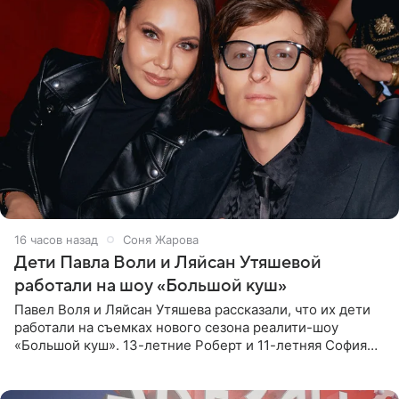
16 часов назад
Соня Жарова
Дети Павла Воли и Ляйсан Утяшевой
работали на шоу «Большой куш»
Павел Воля и Ляйсан Утяшева рассказали, что их дети
работали на съемках нового сезона реалити-шоу
«Большой куш». 13-летние Роберт и 11-летняя София
отправились вместе с родителями в Таиланд и успели
поработать