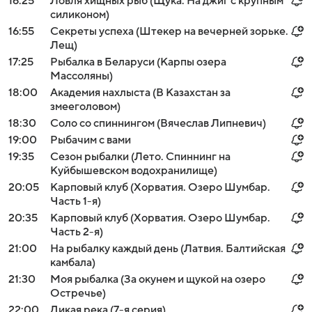
16:25
Ловля хищных рыб (Щука. На джиг с крупным
силиконом)
16:55
Секреты успеха (Штекер на вечерней зорьке.
Лещ)
17:25
Рыбалка в Беларуси (Карпы озера
Массоляны)
18:00
Академия нахлыста (В Казахстан за
змееголовом)
18:30
Соло со спиннингом (Вячеслав Липневич)
19:00
Рыбачим с вами
19:35
Сезон рыбалки (Лето. Спиннинг на
Куйбышевском водохранилище)
20:05
Карповый клуб (Хорватия. Озеро Шумбар.
Часть 1-я)
20:35
Карповый клуб (Хорватия. Озеро Шумбар.
Часть 2-я)
21:00
На рыбалку каждый день (Латвия. Балтийская
камбала)
21:30
Моя рыбалка (За окунем и щукой на озеро
Остречье)
22:00
Дикая река (7-я серия)