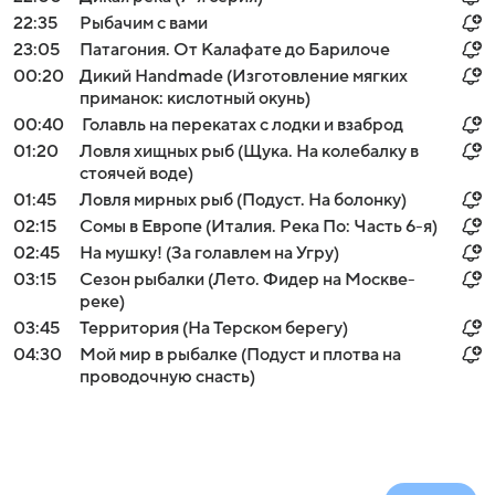
22:35
Рыбачим с вами
23:05
Патагония. От Калафате до Барилоче
00:20
Дикий Handmade (Изготовление мягких
приманок: кислотный окунь)
00:40
Голавль на перекатах с лодки и взаброд
01:20
Ловля хищных рыб (Щука. На колебалку в
стоячей воде)
01:45
Ловля мирных рыб (Подуст. На болонку)
02:15
Сомы в Европе (Италия. Река По: Часть 6-я)
02:45
На мушку! (За голавлем на Угру)
03:15
Сезон рыбалки (Лето. Фидер на Москве-
реке)
03:45
Территория (На Терском берегу)
04:30
Мой мир в рыбалке (Подуст и плотва на
проводочную снасть)