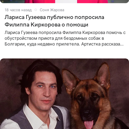
18 часов назад
Соня Жарова
Лариса Гузеева публично попросила
Филиппа Киркорова о помощи
Лариса Гузеева попросила Филиппа Киркорова помочь с
обустройством приюта для бездомных собак в
Болгарии, куда недавно прилетела. Артистка рассказала
о местных волонтерах, которые временно забирают
животных к