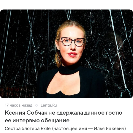
великолепной певицей и рассказал о желании сделать с
ней новую совместную
17 часов назад
Lenta.Ru
Ксения Собчак не сдержала данное гостю
ее интервью обещание
Сестра блогера Exile (настоящее имя — Илья Яцкевич)