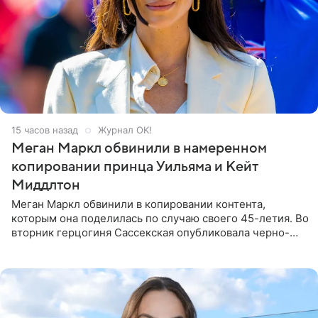
16 часов назад
Журнал OK!
Меган Маркл обвинили в намеренном
копировании принца Уильяма и Кейт
Миддлтон
Меган Маркл обвинили в копировании контента,
которым она поделилась по случаю своего 45-летия. Во
вторник герцогиня Сассекская опубликовала черно-
белую фотографию, на которой она прыгает в бассейн с
воздушными