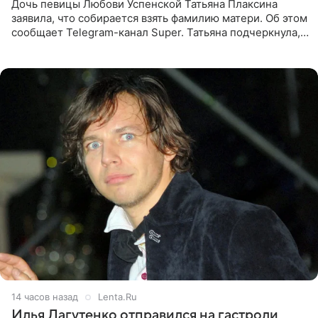
Дочь певицы Любови Успенской Татьяна Плаксина
заявила, что собирается взять фамилию матери. Об этом
сообщает Telegram-канал Super. Татьяна подчеркнула,
что приняла решение о смене фамилии, поскольку
именно от
14 часов назад
Lenta.Ru
Илья Лагутенко отправился на гастроли