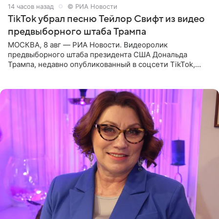
14 часов назад
© РИА Новости
TikTok убрал песню Тейлор Свифт из видео
предвыборного штаба Трампа
МОСКВА, 8 авг — РИА Новости. Видеоролик
предвыборного штаба президента США Дональда
Трампа, недавно опубликованный в соцсети TikTok,
остался без звуковой дорожки в виде песни August
(«Август») американской