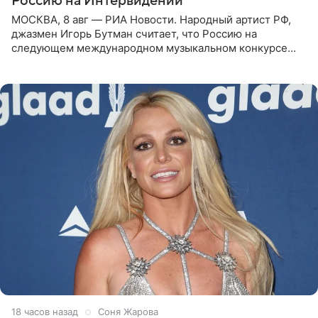
Россию на Интервидении
МОСКВА, 8 авг — РИА Новости. Народный артист РФ,
джазмен Игорь Бутман считает, что Россию на
следующем международном музыкальном конкурсе
«Интервидение» могла бы представить молодая певица
Варвара Убель, так
18 часов назад
Соня Жарова