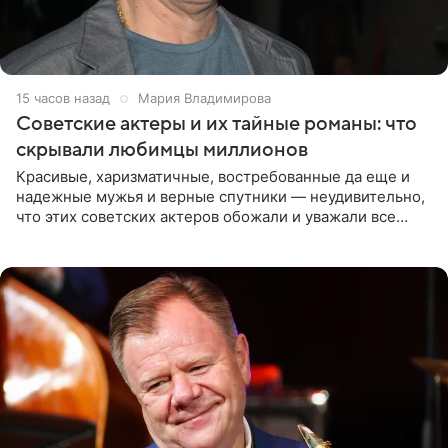
15 часов назад
Мария Владимирова
Советские актеры и их тайные романы: что
скрывали любимцы миллионов
Красивые, харизматичные, востребованные да еще и
надежные мужья и верные спутники — неудивительно,
что этих советских актеров обожали и уважали все
женщины большой страны, и наверняка не раз ставили
их в