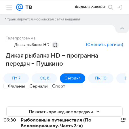
Фильмы онлайн
* транслируется московская сетка вещания
Телепрограмма
(
Сменить регион
)
Дикая рыбалка HD
Дикая рыбалка HD – программа
передач – Пушкино
Пт, 7
Сб, 8
Сегодня
Пн, 10
Вт,
Фильмы
Сериалы
Спорт
Показать прошедшие передачи
09:30
Рыболовные путешествия (По
Беломорканалу. Часть 3-я)