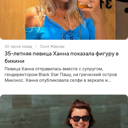
20 часов назад
Соня Жарова
35-летняя певица Ханна показала фигуру в
бикини
Певица Ханна отправилась вместе с супругом,
гендиректором Black Star Пашу, на греческий остров
Миконос. Ханна опубликовала селфи в зеркале и
призналась, что сейчас особенно довольна собой. По
словам певицы, она