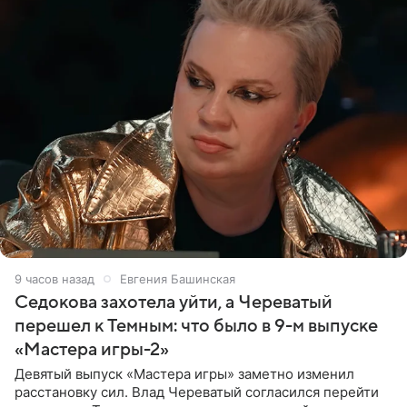
9 часов назад
Евгения Башинская
Седокова захотела уйти, а Череватый
перешел к Темным: что было в 9-м выпуске
«Мастера игры-2»
Девятый выпуск «Мастера игры» заметно изменил
расстановку сил. Влад Череватый согласился перейти