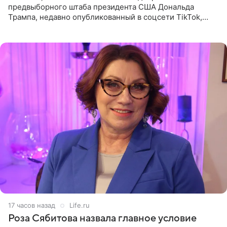
предвыборного штаба президента США Дональда
Трампа, недавно опубликованный в соцсети TikTok,
остался без звуковой дорожки в виде песни August
(«Август») американской
17 часов назад
Life.ru
Роза Сябитова назвала главное условие