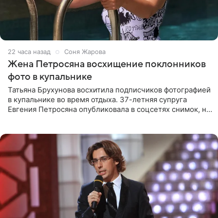
22 часа назад
Соня Жарова
Жена Петросяна восхищение поклонников
фото в купальнике
Татьяна Брухунова восхитила подписчиков фотографией
в купальнике во время отдыха. 37-летняя супруга
Евгения Петросяна опубликовала в соцсетях снимок, на
котором позирует у бассейна в белоснежном монокини
с