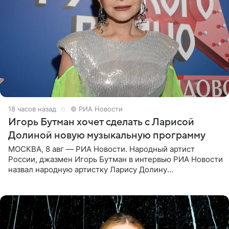
18 часов назад
© РИА Новости
Игорь Бутман хочет сделать с Ларисой
Долиной новую музыкальную программу
МОСКВА, 8 авг — РИА Новости. Народный артист
России, джазмен Игорь Бутман в интервью РИА Новости
назвал народную артистку Ларису Долину
великолепной певицей и рассказал о желании сделать с
ней новую совместную