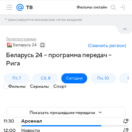
Фильмы онлайн
* транслируется московская сетка вещания
Телепрограмма
Беларусь 24
(
Сменить регион
)
Беларусь 24 – программа передач –
Рига
Пт, 7
Сб, 8
Сегодня
Пн, 10
Вт,
Фильмы
Сериалы
Спорт
Показать прошедшие передачи
11:30
Арсенал
12:00
Новости