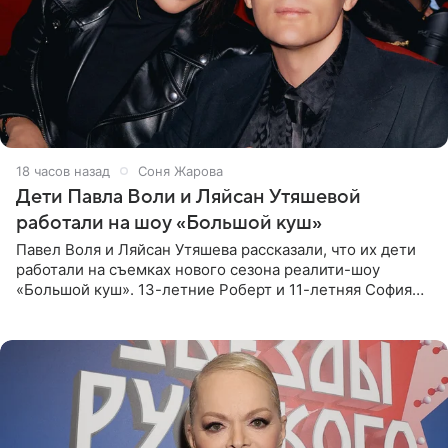
18 часов назад
Соня Жарова
Дети Павла Воли и Ляйсан Утяшевой
работали на шоу «Большой куш»
Павел Воля и Ляйсан Утяшева рассказали, что их дети
работали на съемках нового сезона реалити-шоу
«Большой куш». 13-летние Роберт и 11-летняя София
отправились вместе с родителями в Таиланд и успели
поработать