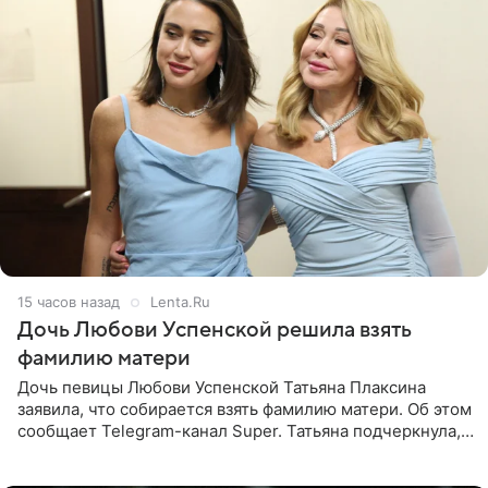
15 часов назад
Lenta.Ru
Дочь Любови Успенской решила взять
фамилию матери
Дочь певицы Любови Успенской Татьяна Плаксина
заявила, что собирается взять фамилию матери. Об этом
сообщает Telegram-канал Super. Татьяна подчеркнула,
что приняла решение о смене фамилии, поскольку
именно от