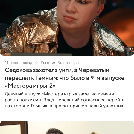
11 часов назад
Евгения Башинская
Седокова захотела уйти, а Череватый
перешел к Темным: что было в 9-м выпуске
«Мастера игры-2»
Девятый выпуск «Мастера игры» заметно изменил
расстановку сил. Влад Череватый согласился перейти
на сторону Темных, в проект пришел новый участник, а
Курбан Омаров и Анна Седокова оказались под таким
давлением.