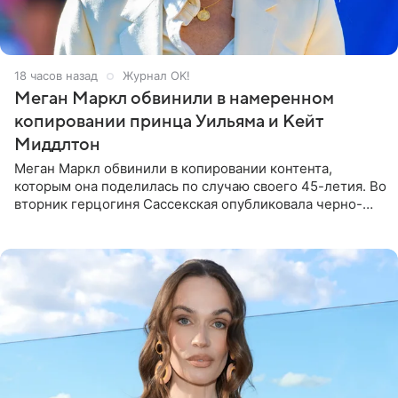
18 часов назад
Журнал OK!
Меган Маркл обвинили в намеренном
копировании принца Уильяма и Кейт
Миддлтон
Меган Маркл обвинили в копировании контента,
которым она поделилась по случаю своего 45-летия. Во
вторник герцогиня Сассекская опубликовала черно-
белую фотографию, на которой она прыгает в бассейн с
воздушными