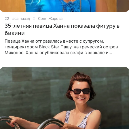
22 часа назад
Соня Жарова
35-летняя певица Ханна показала фигуру в
бикини
Певица Ханна отправилась вместе с супругом,
гендиректором Black Star Пашу, на греческий остров
Миконос. Ханна опубликовала селфи в зеркале и
призналась, что сейчас особенно довольна собой. По
словам певицы, она