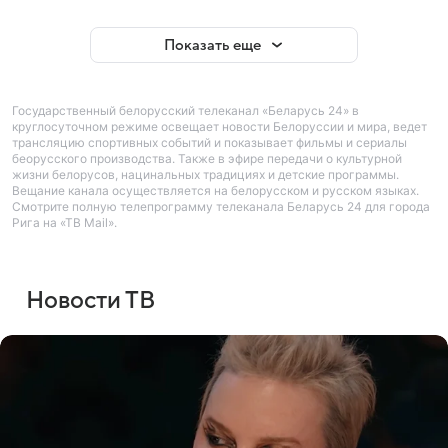
Показать еще
Государственный белорусский телеканал «Беларусь 24» в
круглосуточном режиме освещает новости Белоруссии и мира, ведет
трансляцию спортивных событий и показывает фильмы и сериалы
беорусского производства. Также в эфире передачи о культурной
жизни белорусов, нацинальных традициях и детские программы.
Вещание канала осуществляется на белорусском и русском языках.
Смотрите полную телепрограмму телеканала Беларусь 24 для города
Рига на «ТВ Mail».
Новости ТВ