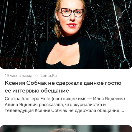
19 часов назад
Lenta.Ru
Ксения Собчак не сдержала данное гостю
ее интервью обещание
Сестра блогера Exile (настоящее имя — Илья Яцкевич)
Алина Яцкевич рассказала, что журналистка и
телеведущая Ксения Собчак не сдержала обещание,
которое дала ему во время интервью с ним. Об этом она
заявила в