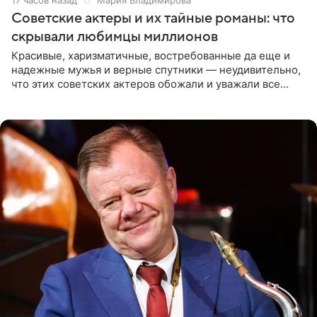
Советские актеры и их тайные романы: что
скрывали любимцы миллионов
Красивые, харизматичные, востребованные да еще и
надежные мужья и верные спутники — неудивительно,
что этих советских актеров обожали и уважали все
женщины большой страны, и наверняка не раз ставили
их в