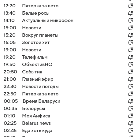
12:20
Пятерка за лето
13:40
Белые росы
14:10
Актуальный микрофон
15:00
Новости
15:20
Вокруг планеты
16:05
Золотой хит
19:00
Новости
19:20
Телефильм
19:50
ОбъективНО
20:50
События
21:00
Главный эфир
22:30
Новости погоды
22:50
Пятерка за лето
00:05
Время Беларуси
00:35
Белорусы
01:10
Моя Анфиса
02:25
Belarus news
02:45
Еда хоть куда