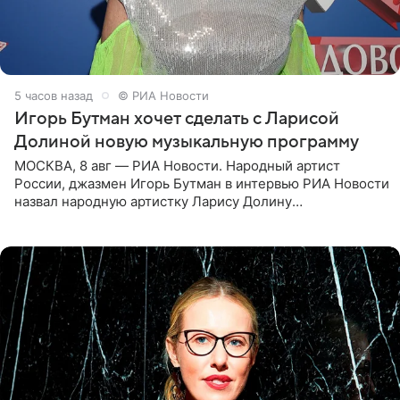
5 часов назад
© РИА Новости
Игорь Бутман хочет сделать с Ларисой
Долиной новую музыкальную программу
МОСКВА, 8 авг — РИА Новости. Народный артист
России, джазмен Игорь Бутман в интервью РИА Новости
назвал народную артистку Ларису Долину
великолепной певицей и рассказал о желании сделать с
ней новую совместную