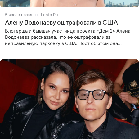
5 часов назад
Lenta.Ru
Алену Водонаеву оштрафовали в США
Блогерша и бывшая участница проекта «Дом 2» Алена
Водонаева рассказала, что ее оштрафовали за
неправильную парковку в США. Пост об этом она
опубликовала в своем Telegram-канале. Она заявила,
что во время отдыха