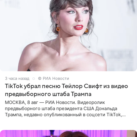
3 часа назад
© РИА Новости
TikTok убрал песню Тейлор Свифт из видео
предвыборного штаба Трампа
МОСКВА, 8 авг — РИА Новости. Видеоролик
предвыборного штаба президента США Дональда
Трампа, недавно опубликованный в соцсети TikTok,
остался без звуковой дорожки в виде песни August
(«Август») американской