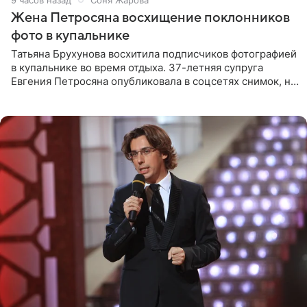
Жена Петросяна восхищение поклонников
фото в купальнике
Татьяна Брухунова восхитила подписчиков фотографией
в купальнике во время отдыха. 37-летняя супруга
Евгения Петросяна опубликовала в соцсетях снимок, на
котором позирует у бассейна в белоснежном монокини
с