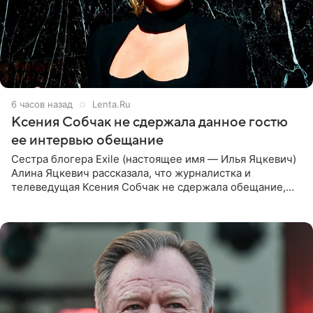
6 часов назад
Lenta.Ru
Ксения Собчак не сдержала данное гостю
ее интервью обещание
Сестра блогера Exile (настоящее имя — Илья Яцкевич)
Алина Яцкевич рассказала, что журналистка и
телеведущая Ксения Собчак не сдержала обещание,
которое дала ему во время интервью с ним. Об этом она
заявила в