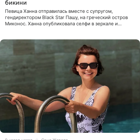
бикини
Певица Ханна отправилась вместе с супругом,
гендиректором Black Star Пашу, на греческий остров
Миконос. Ханна опубликовала селфи в зеркале и
призналась, что сейчас особенно довольна собой. По
словам певицы, она
9 часов назад
Соня Жарова