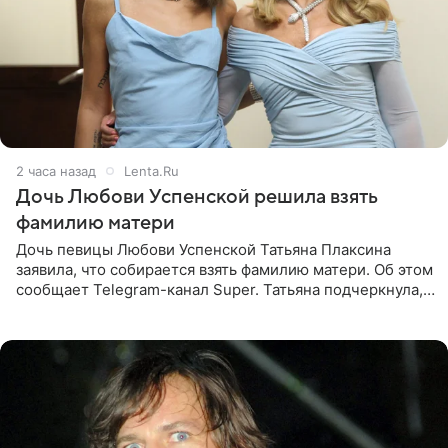
2 часа назад
Lenta.Ru
Дочь Любови Успенской решила взять
фамилию матери
Дочь певицы Любови Успенской Татьяна Плаксина
заявила, что собирается взять фамилию матери. Об этом
сообщает Telegram-канал Super. Татьяна подчеркнула,
что приняла решение о смене фамилии, поскольку
именно от