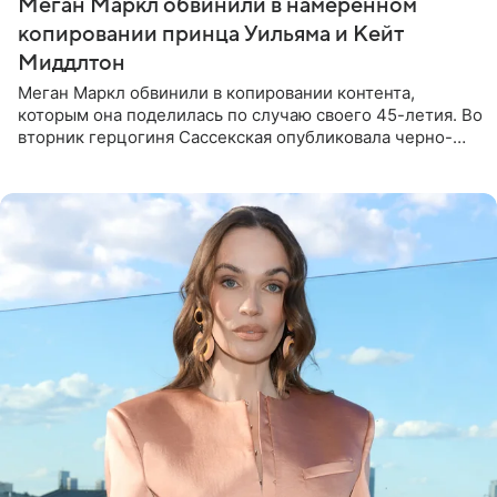
Меган Маркл обвинили в намеренном
копировании принца Уильяма и Кейт
Миддлтон
Меган Маркл обвинили в копировании контента,
которым она поделилась по случаю своего 45-летия. Во
вторник герцогиня Сассекская опубликовала черно-
белую фотографию, на которой она прыгает в бассейн с
воздушными