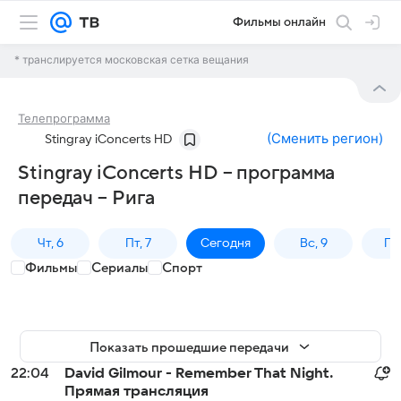
Фильмы онлайн
* транслируется московская сетка вещания
Телепрограмма
(
Сменить регион
)
Stingray iConcerts HD
Stingray iConcerts HD – программа
передач – Рига
Чт, 6
Пт, 7
Сегодня
Вс, 9
Пн,
Фильмы
Сериалы
Спорт
Показать прошедшие передачи
22:04
David Gilmour - Remember That Night.
Прямая трансляция