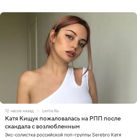
блогерши. Он подтвердил, что основной курс
химиотерапии позади, но
12 часов назад
Lenta.Ru
Катя Кищук пожаловалась на РПП после
скандала с возлюбленным
Экс-солистка российской поп-группы Serebro Катя