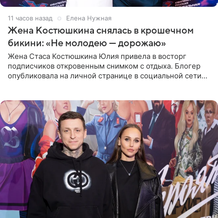
11 часов назад
Елена Нужная
Жена Костюшкина снялась в крошечном
бикини: «Не молодею — дорожаю»
Жена Стаса Костюшкина Юлия привела в восторг
подписчиков откровенным снимком с отдыха. Блогер
опубликовала на личной странице в социальной сети
фото в ярком бикини, позируя на пирсе во время отпуска
в Турции,