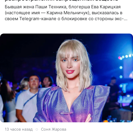
Бывшая жена Паши Техника, блогерша Ева Карицкая
(настоящее имя — Карина Мельничук), высказалась в
своем Telegram-канале о блокировке со стороны экс-
супруги Гуфа Айзы-Лилуны Ай. Карицкая утверждает,
что ее
13 часов назад
Соня Жарова