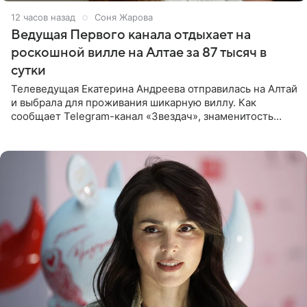
12 часов назад
Соня Жарова
Ведущая Первого канала отдыхает на
роскошной вилле на Алтае за 87 тысяч в
сутки
Телеведущая Екатерина Андреева отправилась на Алтай
и выбрала для проживания шикарную виллу. Как
сообщает Telegram-канал «Звездач», знаменитость
сняла двухэтажный дом, где ночь обходится минимум в
87 тысяч