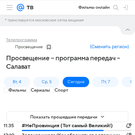
Фильмы онлайн
* транслируется московская сетка вещания
Телепрограмма
(
Сменить регион
)
Просвещение
Просвещение – программа передач –
Салават
Вт, 4
Ср, 5
Сегодня
Пт, 7
Сб
Фильмы
Сериалы
Спорт
Показать прошедшие передачи
11:35
#НеПровинция (Тот самый Великий!)