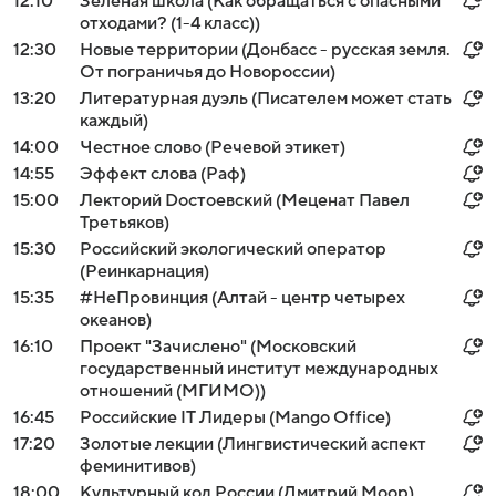
12:10
Зеленая школа (Как обращаться с опасными
отходами? (1-4 класс))
12:30
Новые территории (Донбасс - русская земля.
От пограничья до Новороссии)
13:20
Литературная дуэль (Писателем может стать
каждый)
14:00
Честное слово (Речевой этикет)
14:55
Эффект слова (Раф)
15:00
Лекторий Dостоевский (Меценат Павел
Третьяков)
15:30
Российский экологический оператор
(Реинкарнация)
15:35
#НеПровинция (Алтай - центр четырех
океанов)
16:10
Проект "Зачислено" (Московский
государственный институт международных
отношений (МГИМО))
16:45
Российские IT Лидеры (Mango Office)
17:20
Золотые лекции (Лингвистический аспект
феминитивов)
18:00
Культурный код России (Дмитрий Моор)