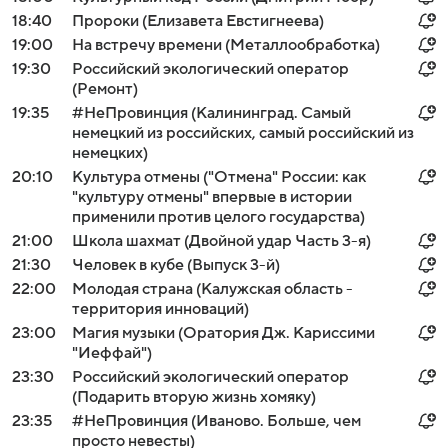
18:40
Пророки (Елизавета Евстигнеева)
19:00
На встречу времени (Металлообработка)
19:30
Российский экологический оператор
(Ремонт)
19:35
#НеПровинция (Калининград. Самый
немецкий из российских, самый российский из
немецких)
20:10
Культура отмены ("Отмена" России: как
"культуру отмены" впервые в истории
применили против целого государства)
21:00
Школа шахмат (Двойной удар Часть 3-я)
21:30
Человек в кубе (Выпуск 3-й)
22:00
Молодая страна (Калужская область -
территория инноваций)
23:00
Магия музыки (Оратория Дж. Кариссими
"Иеффай")
23:30
Российский экологический оператор
(Подарить вторую жизнь хомяку)
23:35
#НеПровинция (Иваново. Больше, чем
просто невесты)