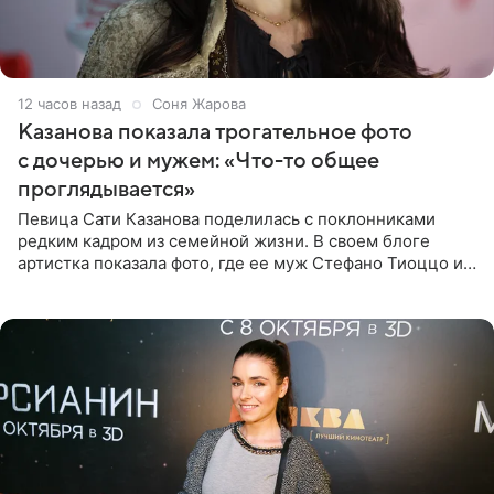
12 часов назад
Соня Жарова
Казанова показала трогательное фото
с дочерью и мужем: «Что-то общее
проглядывается»
Певица Сати Казанова поделилась с поклонниками
редким кадром из семейной жизни. В своем блоге
артистка показала фото, где ее муж Стефано Тиоццо и
их маленькая дочь спят рядом. На снимке отец и
малышка лежат в