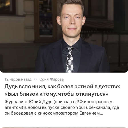
12 часов назад
Соня Жарова
Дудь вспомнил, как болел астмой в детстве:
«Был близок к тому, чтобы откинуться»
Журналист Юрий Дудь (признан в РФ иностранным
агентом) в новом выпуске своего YouTube-канала, где
он беседовал с кинокомпозитором Евгением
Гальпериным, поделился личной историей о борьбе с
бронхиальной астмой в