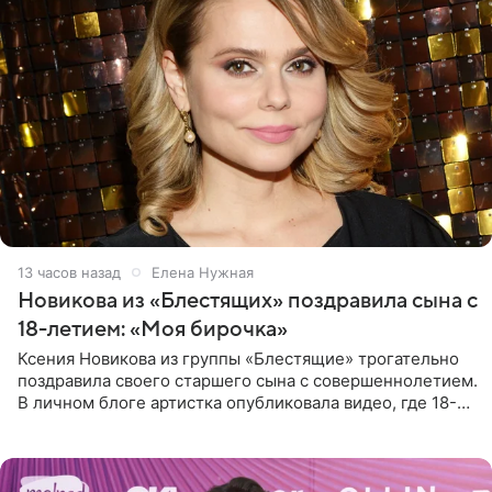
13 часов назад
Елена Нужная
Новикова из «Блестящих» поздравила сына с
18-летием: «Моя бирочка»
Ксения Новикова из группы «Блестящие» трогательно
поздравила своего старшего сына с совершеннолетием.
В личном блоге артистка опубликовала видео, где 18-
летний Мирон легко подхватил маму на руки и закружил
во