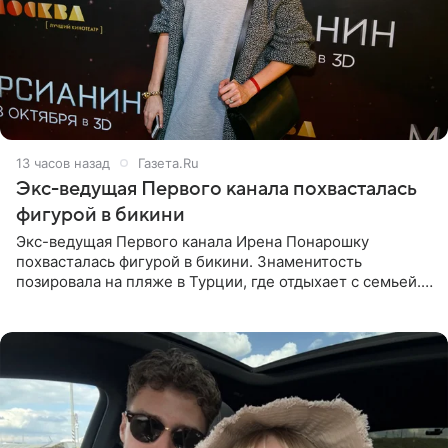
13 часов назад
Газета.Ru
Экс-ведущая Первого канала похвасталась
фигурой в бикини
Экс-ведущая Первого канала Ирена Понарошку
похвасталась фигурой в бикини. Знаменитость
позировала на пляже в Турции, где отдыхает с семьей.
Она поделилась кадрами с отдыха в Instagram (владелец
компания Meta