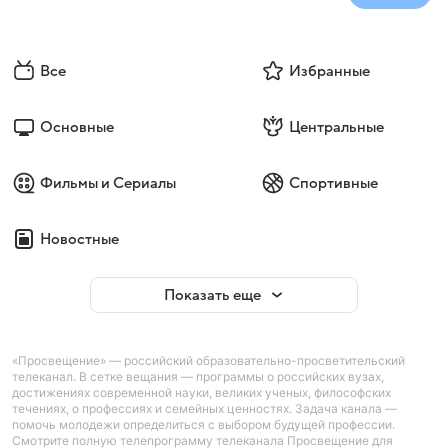
Все
Избранные
Основные
Центральные
Фильмы и Сериалы
Спортивные
Новостные
Показать еще
«Просвещение» — российский образовательно-просветительский
телеканал. В сетке вещания — программы о российских вузах,
достижениях современной науки, великих ученых, философских
течениях, о профессиях и семейных ценностях. Задача канала —
помочь молодежи определиться с выбором будущей профессии.
Смотрите полную телепрограмму телеканала Просвещение для