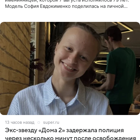
Модель София Евдокименко поделилась на личной
странице в социальной сети фотографией знаменитой
бабушки. На снимке
13 часов назад
super.ru
Экс‑звезду «Дома 2» задержала полиция
через несколько минут после освобождения