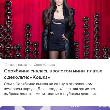
12 часов назад
Соня Жарова
Серябкина снялась в золотом мини-платье
с декольте: «Кошка»
Ольга Серябкина вышла на сцену в откровенном
вечернем наряде. Для выхода 41-летняя артистка
выбрала золотое мини-платье с глубоким декольте.
Дополнением к образу стали бежевые мюли. Стилисты
выпрямили волосы