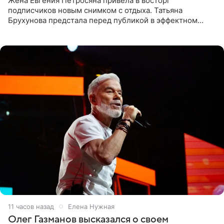
Жена Евгения Петросяна привела в восторг
подписчиков новым снимком с отдыха. Татьяна
Брухунова предстала перед публикой в эффектном
черно-сиреневом монокини, позируя прямо в бассейне.
«Ох, как сочно», «Татьяна,
11 часов назад
Елена Нужная
Олег Газманов высказался о своем