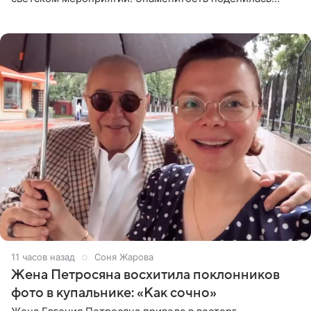
деталями личной встречи с герцогиней Сассекской,
пишет PageSix. По
11 часов назад
Соня Жарова
Жена Петросяна восхитила поклонников
фото в купальнике: «Как сочно»