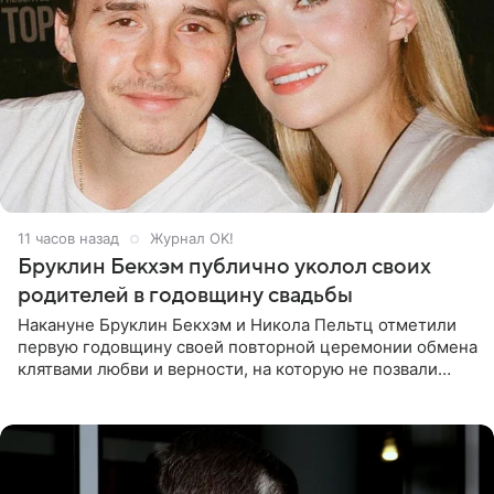
11 часов назад
Журнал OK!
Бруклин Бекхэм публично уколол своих
родителей в годовщину свадьбы
Накануне Бруклин Бекхэм и Никола Пельтц отметили
первую годовщину своей повторной церемонии обмена
клятвами любви и верности, на которую не позвали
никого из клана Бекхэм. По словам инсайдеров, пара
считает это