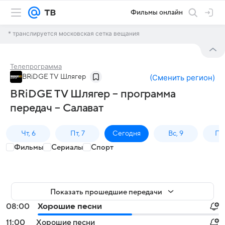
Фильмы онлайн
* транслируется московская сетка вещания
Телепрограмма
BRiDGE TV Шлягер
(
Сменить регион
)
BRiDGE TV Шлягер – программа
передач – Салават
Чт, 6
Пт, 7
Сегодня
Вс, 9
Пн,
Фильмы
Сериалы
Спорт
Показать прошедшие передачи
08:00
Хорошие песни
11:00
Хорошие песни