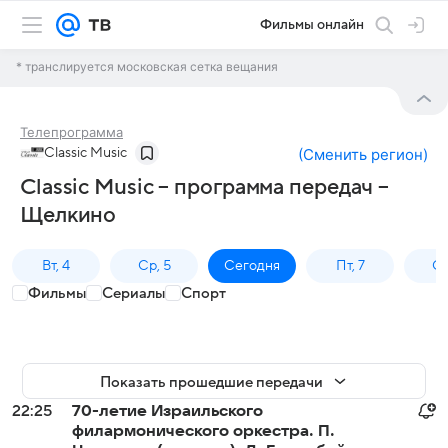
Фильмы онлайн
* транслируется московская сетка вещания
Телепрограмма
Classic Music
(
Сменить регион
)
Classic Music – программа передач –
Щелкино
Вт, 4
Ср, 5
Сегодня
Пт, 7
Сб
Фильмы
Сериалы
Спорт
Показать прошедшие передачи
22:25
70-летие Израильского
филармонического оркестра. П.