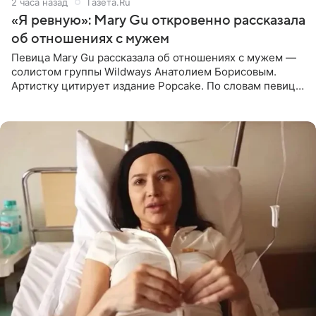
2 часа назад
Газета.Ru
«Я ревную»: Mary Gu откровенно рассказала
об отношениях с мужем
Певица Mary Gu рассказала об отношениях с мужем —
солистом группы Wildways Анатолием Борисовым.
Артистку цитирует издание Popcake. По словам певицы,
залог любви — это принять недостатки другого
человека. Также