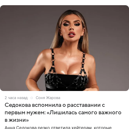
показала процесс снятия
2 часа назад
Соня Жарова
Седокова вспомнила о расставании с
первым мужем: «Лишилась самого важного
в жизни»
Анна Седокова резко ответила хейтерам, которые