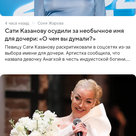
4 часа назад
Соня Жарова
Сати Казанову осудили за необычное имя
для дочери: «О чем вы думали?»
Певицу Сати Казанову раскритиковали в соцсетях из-за
выбора имени для дочери. Артистка сообщила, что
назвала девочку Анагхой в честь индуистской богини.
При этом исполнительница скрывала это имя от
поклонников