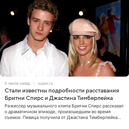
5 часов назад
super.ru
Стали известны подробности расставания
Бритни Спирс и Джастина Тимберлейка
Режиссер музыкального клипа Бритни Спирс рассказал
о драматичном эпизоде, произошедшем во время
съемок. Певица получила от Джастина Тимберлейка
сообщение о расставании прямо на площадке. По
словам постановщика,