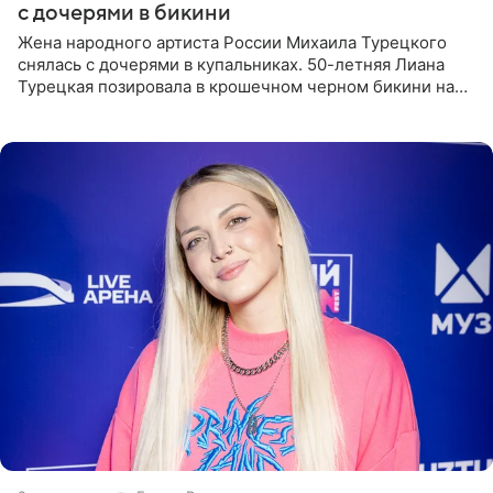
с дочерями в бикини
Жена народного артиста России Михаила Турецкого
снялась с дочерями в купальниках. 50-летняя Лиана
Турецкая позировала в крошечном черном бикини на
пляже в Италии. Ее старшая дочь Сарина для отдыха
выбрала бандо