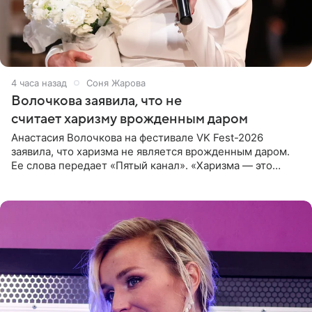
4 часа назад
Соня Жарова
Волочкова заявила, что не
считает харизму врожденным даром
Анастасия Волочкова на фестивале VK Fest-2026
заявила, что харизма не является врожденным даром.
Ее слова передает «Пятый канал». «Харизма — это
отчасти все-таки приобретенное качество, а не
врожденное, потому