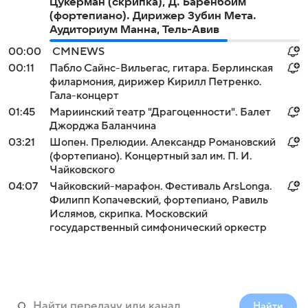
Цукерман (скрипка), Д. Баренбойм
(фортепиано). Дирижер Зубин Мета.
Аудиториум Манна, Тель-Авив
00:00
СМNEWS
00:11
Пабло Сайнс-Вильегас, гитара. Берлинская
филармония, дирижер Кирилл Петренко.
Гала-концерт
01:45
Мариинский театр "Драгоценности". Балет
Джорджа Баланчина
03:21
Шопен. Прелюдии. Александр Романовский
(фортепиано). Концертный зал им. П. И.
Чайковского
04:07
Чайковский-марафон. Фестиваль ArsLonga.
Филипп Копачевский, фортепиано, Равиль
Ислямов, скрипка. Московский
государственный симфонический оркестр
Найти