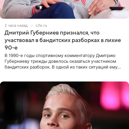
2 часа назад
Life.ru
Дмитрий Губерниев признался, что
участвовал в бандитских разборках в лихие
90-е
В 1990-е годы спортивному комментатору Дмитрию
Губерниеву трижды довелось оказаться участником
бандитских разборок. В одной из таких ситуаций ему
выдали тяжелый предмет и приказали вступить в драку,
однако он