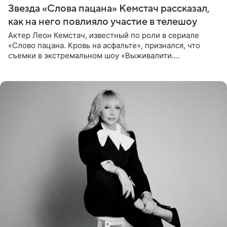
Звезда «Слова пацана» Кемстач рассказал,
как на него повлияло участие в телешоу
Актер Леон Кемстач, известный по роли в сериале
«Слово пацана. Кровь на асфальте», признался, что
съемки в экстремальном шоу «Выживалити.
Наследники» кардинально повлияли на его образ жизни.
Подробностями он