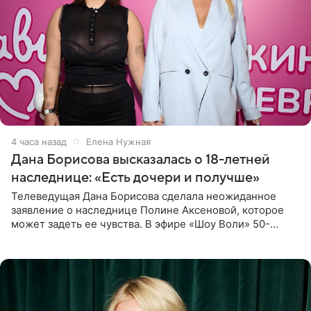
4 часа назад
Елена Нужная
Дана Борисова высказалась о 18-летней
наследнице: «Есть дочери и получше»
Телеведущая Дана Борисова сделала неожиданное
заявление о наследнице Полине Аксеновой, которое
может задеть ее чувства. В эфире «Шоу Воли» 50-
летняя знаменитость откровенно призналась, что не
считает свою дочь