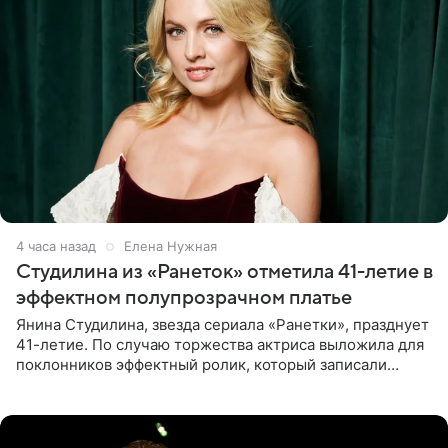
4 часа назад
Елена Нужная
Студилина из «Ранеток» отметила 41-летие в
эффектном полупрозрачном платье
Янина Студилина, звезда сериала «Ранетки», празднует
41-летие. По случаю торжества актриса выложила для
поклонников эффектный ролик, который записали
прошлой ночью. В кадре артистка предстала в
вечернем