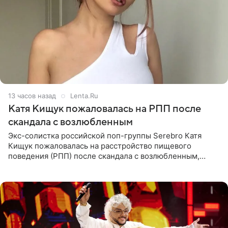
13 часов назад
Lenta.Ru
Катя Кищук пожаловалась на РПП после
скандала с возлюбленным
Экс-солистка российской поп-группы Serebro Катя
Кищук пожаловалась на расстройство пищевого
поведения (РПП) после скандала с возлюбленным,
популярным рэпером 9mice (настоящее имя — Сергей
Дмитриев).