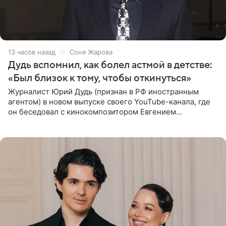
13 часов назад
Соня Жарова
Дудь вспомнил, как болел астмой в детстве:
«Был близок к тому, чтобы откинуться»
Журналист Юрий Дудь (признан в РФ иностранным
агентом) в новом выпуске своего YouTube-канала, где
он беседовал с кинокомпозитором Евгением
Гальпериным, поделился личной историей о борьбе с
бронхиальной астмой в