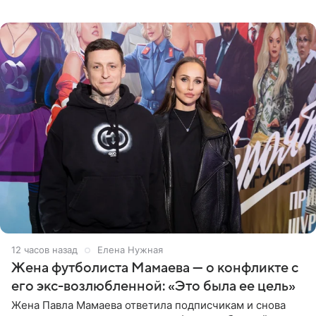
фото в ярком бикини, позируя на пирсе во время отпуска
в Турции,
12 часов назад
Елена Нужная
Жена футболиста Мамаева — о конфликте с
его экс-возлюбленной: «Это была ее цель»
Жена Павла Мамаева ответила подписчикам и снова