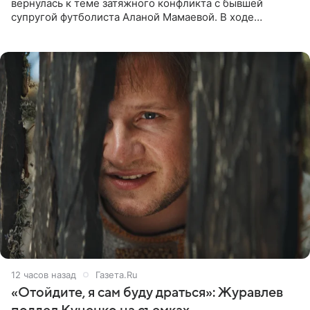
вернулась к теме затяжного конфликта с бывшей
супругой футболиста Аланой Мамаевой. В ходе
общения с аудиторией один из пользователей
признался, что раньше судил о
12 часов назад
Газета.Ru
«Отойдите, я сам буду драться»: Журавлев