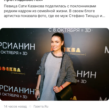
Певица Сати Казанова поделилась с поклонниками
редким кадром из семейной жизни. В своем блоге
артистка показала фото, где ее муж Стефано Тиоццо и
их маленькая дочь спят рядом. На снимке отец и
малышка лежат в
14 часов назад
Газета.Ru