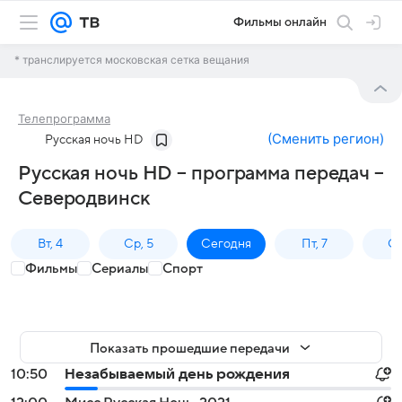
Фильмы онлайн
* транслируется московская сетка вещания
Телепрограмма
(
Сменить регион
)
Русская ночь HD
Русская ночь HD – программа передач –
Северодвинск
Вт, 4
Ср, 5
Сегодня
Пт, 7
Сб
Фильмы
Сериалы
Спорт
Показать прошедшие передачи
10:50
Незабываемый день рождения