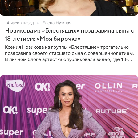
14 часов назад
Елена Нужная
Новикова из «Блестящих» поздравила сына с
18-летием: «Моя бирочка»
Ксения Новикова из группы «Блестящие» трогательно
поздравила своего старшего сына с совершеннолетием.
В личном блоге артистка опубликовала видео, где 18-
летний Мирон легко подхватил маму на руки и закружил
во