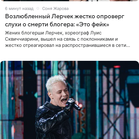
7 минут назад
Соня Жарова
Возлюбленный Лерчек жестко опроверг
слухи о смерти блогера: «Это фейк»
Жених блогерши Лерчек, хореограф Луис
Сквиччиарини, вышел на связь с поклонниками и
жестко отреагировал на распространившиеся в сети
слухи о смерти Валерии Чекалиной. «Это фейк! Я в
шоке, что такие люди