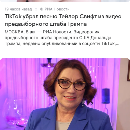
19 часов назад
© РИА Новости
TikTok убрал песню Тейлор Свифт из видео
предвыборного штаба Трампа
МОСКВА, 8 авг — РИА Новости. Видеоролик
предвыборного штаба президента США Дональда
Трампа, недавно опубликованный в соцсети TikTok,
остался без звуковой дорожки в виде песни August
(«Август») американской