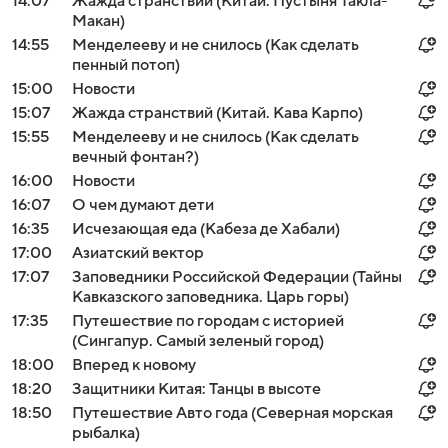
14:07
Жажда странствий (Китай. Пустыня Такла-
Макан)
14:55
Менделееву и не снилось (Как сделать
пенный потоп)
15:00
Новости
15:07
Жажда странствий (Китай. Кава Карпо)
15:55
Менделееву и не снилось (Как сделать
вечный фонтан?)
16:00
Новости
16:07
О чем думают дети
16:35
Исчезающая еда (Кабеза де Хабали)
17:00
Азиатский вектор
17:07
Заповедники Российской Федерации (Тайны
Кавказского заповедника. Царь горы)
17:35
Путешествие по городам с историей
(Сингапур. Самый зеленый город)
18:00
Вперед к новому
18:20
Защитники Китая: Танцы в высоте
18:50
Путешествие Авто года (Северная морская
рыбалка)