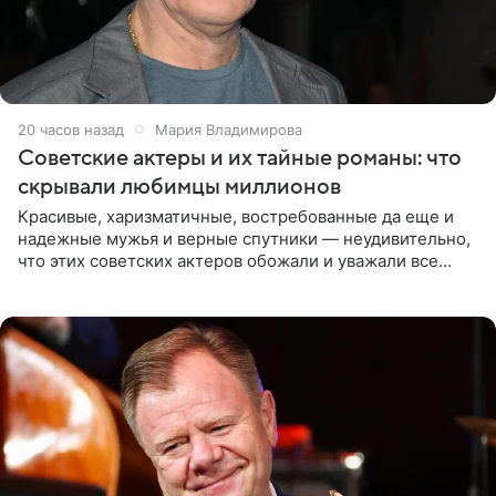
20 часов назад
Мария Владимирова
Советские актеры и их тайные романы: что
скрывали любимцы миллионов
Красивые, харизматичные, востребованные да еще и
надежные мужья и верные спутники — неудивительно,
что этих советских актеров обожали и уважали все
женщины большой страны, и наверняка не раз ставили
их в