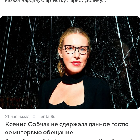
назвал народную артистку Ларису Долину
великолепной певицей и рассказал о желании сделать с
ней новую совместную
21 час назад
Lenta.Ru
Ксения Собчак не сдержала данное гостю
ее интервью обещание