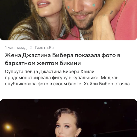
1 час назад
Газета.Ru
Жена Джастина Бибера показала фото в
бархатном желтом бикини
Супруга певца Джастина Бибера Хейли
продемонстрирвала фигуру в купальнике. Модель
опубликовала фото в своем блоге. Хейли Бибер стояла
перед зеркалом в желтом крошечном бархатном
бикини, которое дополнила