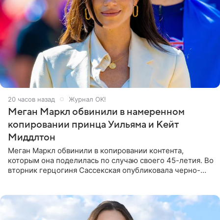
20 часов назад
Журнал OK!
Меган Маркл обвинили в намеренном
копировании принца Уильяма и Кейт
Миддлтон
Меган Маркл обвинили в копировании контента,
которым она поделилась по случаю своего 45-летия. Во
вторник герцогиня Сассекская опубликовала черно-
белую фотографию, на которой она прыгает в бассейн с
воздушными