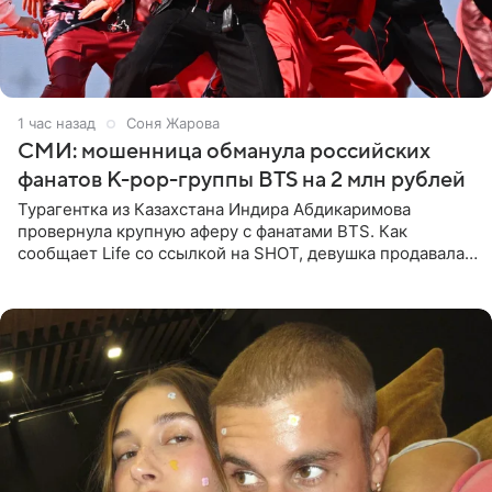
1 час назад
Соня Жарова
СМИ: мошенница обманула российских
фанатов K-pop-группы BTS на 2 млн рублей
Турагентка из Казахстана Индира Абдикаримова
провернула крупную аферу с фанатами BTS. Как
сообщает Life со ссылкой на SHOT, девушка продавала
поддельные туры на концерт группы в Пусане. По
данным издания,