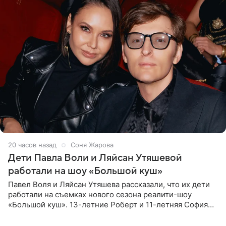
20 часов назад
Соня Жарова
Дети Павла Воли и Ляйсан Утяшевой
работали на шоу «Большой куш»
Павел Воля и Ляйсан Утяшева рассказали, что их дети
работали на съемках нового сезона реалити-шоу
«Большой куш». 13-летние Роберт и 11-летняя София
отправились вместе с родителями в Таиланд и успели
поработать