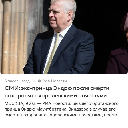
6 часов назад
© РИА Новости
СМИ: экс-принца Эндрю после смерти
похоронят с королевскими почестями
МОСКВА, 9 авг — РИА Новости. Бывшего британского
принца Эндрю Маунтбеттена-Виндзора в случае его
смерти похоронят с королевскими почестями, несмотря
на лишение всех титулов, сообщает Daily Mail со
ссылкой на