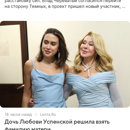
расстановку сил. Влад Череватый согласился перейти
на сторону Темных, в проект пришел новый участник, а
Курбан Омаров и Анна Седокова оказались под таким
давлением.
18 часов назад
Lenta.Ru
Дочь Любови Успенской решила взять
фамилию матери