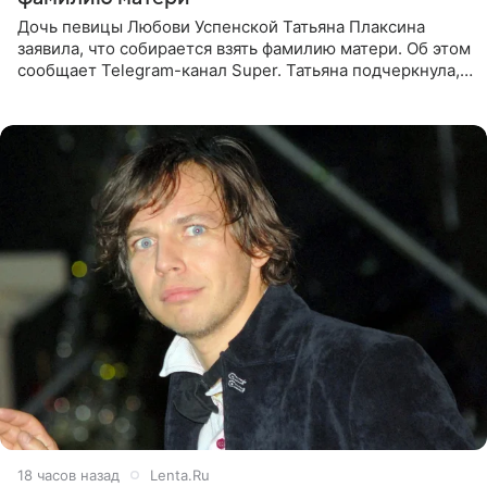
Дочь певицы Любови Успенской Татьяна Плаксина
заявила, что собирается взять фамилию матери. Об этом
сообщает Telegram-канал Super. Татьяна подчеркнула,
что приняла решение о смене фамилии, поскольку
именно от
18 часов назад
Lenta.Ru