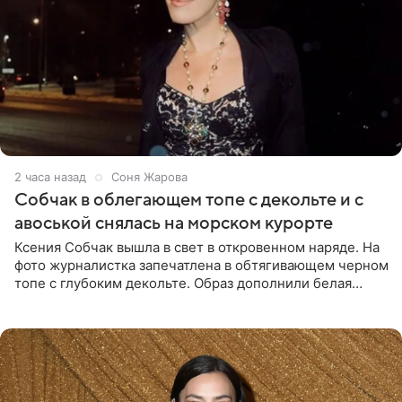
2 часа назад
Соня Жарова
Собчак в облегающем топе с декольте и с
авоськой снялась на морском курорте
Ксения Собчак вышла в свет в откровенном наряде. На
фото журналистка запечатлена в обтягивающем черном
топе с глубоким декольте. Образ дополнили белая
юбка-миди, вьетнамки на платформе и соломенная
шляпа.