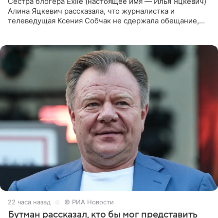
Сестра блогера Exile (настоящее имя — Илья Яцкевич)
Алина Яцкевич рассказала, что журналистка и
телеведущая Ксения Собчак не сдержала обещание,
которое дала ему во время интервью с ним. Об этом она
заявила в
22 часа назад
© РИА Новости
Бутман рассказал, кто бы мог представить