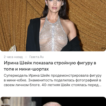
2 часа назад
Газета.Ru
Ирина Шейк показала стройную фигуру в
топе и мини-шортах
Супермодель Ирина Шейк продемонстрировала фигуру
в мини-юбке. Знаменитость поделилась фотографией в
своем личном блоге. 40-летняя Шейк стоялась перед
зеркалом в черном топе с кружевом, который
дополнила