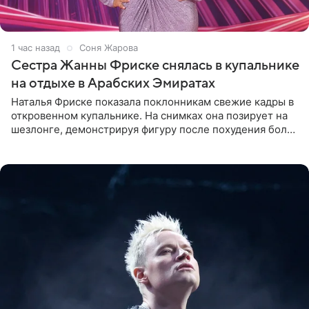
1 час назад
Соня Жарова
Сестра Жанны Фриске снялась в купальнике
на отдыхе в Арабских Эмиратах
Наталья Фриске показала поклонникам свежие кадры в
откровенном купальнике. На снимках она позирует на
шезлонге, демонстрируя фигуру после похудения более
чем на десять килограммов. В подписи к посту