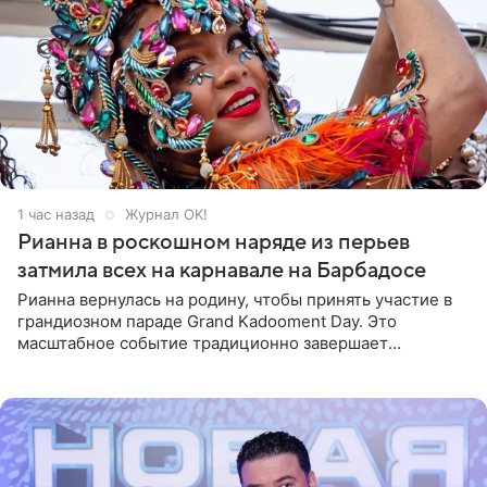
1 час назад
Журнал OK!
Рианна в роскошном наряде из перьев
затмила всех на карнавале на Барбадосе
Рианна вернулась на родину, чтобы принять участие в
грандиозном параде Grand Kadooment Day. Это
масштабное событие традиционно завершает
ежегодный фестиваль урожая Crop Over, посвященный
окончанию сбора