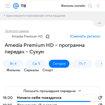
Фильмы онлайн
* транслируется московская сетка вещания
Телепрограмма
(
Сменить регион
)
Amedia Premium HD
Amedia Premium HD – программа
передач – Сухум
Вт, 4
Ср, 5
Сегодня
Пт, 7
Сб
Фильмы
Сериалы
Спорт
Показать прошедшие передачи
18:00
Ничего себе поездочка