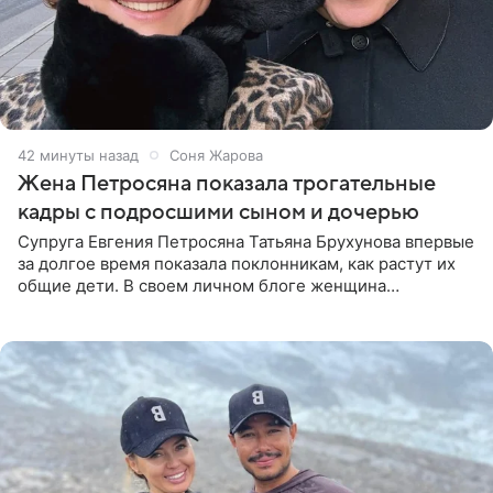
42 минуты назад
Соня Жарова
Жена Петросяна показала трогательные
кадры с подросшими сыном и дочерью
Супруга Евгения Петросяна Татьяна Брухунова впервые
за долгое время показала поклонникам, как растут их
общие дети. В своем личном блоге женщина
опубликовала редкие кадры с шестилетним сыном
Ваганом и