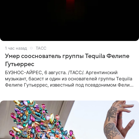
1 час назад
ТАСС
Умер сооснователь группы Tequila Фелипе
Гутьеррес
БУЭНОС-АЙРЕС, 6 августа. /ТАСС/. Аргентинский
музыкант, басист и один из основателей группы Tequila
Фелипе Гутьеррес, известный под псевдонимом Фелипе
Липе, умер на 69-м году жизни. Об этом сообщил его
бывший