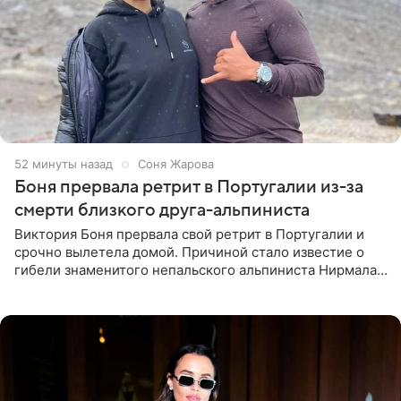
52 минуты назад
Соня Жарова
Боня прервала ретрит в Португалии из-за
смерти близкого друга-альпиниста
Виктория Боня прервала свой ретрит в Португалии и
срочно вылетела домой. Причиной стало известие о
гибели знаменитого непальского альпиниста Нирмала
«Нимса» Пурджи, которого модель называла своим
близким другом