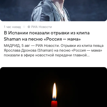
1 час назад
© РИА Новости
В Испании показали отрывки из клипа
Shaman на песню «Россия — мама»
МАДРИД, 5 авг — РИА Новости. Отрывки из клипа певца
Ярослава Дронова (Shaman) на песню «Россия — мама»
показали в эфире новостной передачи главной
государственной телерадиовещательной корпорации
Испании RTVE.