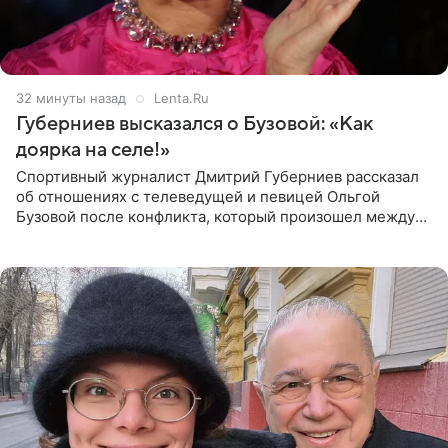
32 минуты назад
Lenta.Ru
Губерниев высказался о Бузовой: «Как
доярка на селе!»
Спортивный журналист Дмитрий Губерниев рассказал
об отношениях с телеведущей и певицей Ольгой
Бузовой после конфликта, который произошел между
ними в 2021 году в прямом эфире канала «Матч ТВ». В
разговоре с