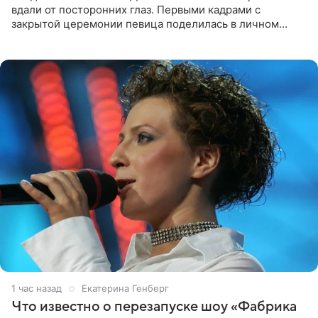
вдали от посторонних глаз. Первыми кадрами с
закрытой церемонии певица поделилась в личном
блоге. Артистка выложила серию свадебных снимков и
оставила лаконичную
1 час назад
Екатерина Генберг
Что известно о перезапуске шоу «Фабрика