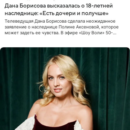
Дана Борисова высказалась о 18-летней
наследнице: «Есть дочери и получше»
Телеведущая Дана Борисова сделала неожиданное
заявление о наследнице Полине Аксеновой, которое
может задеть ее чувства. В эфире «Шоу Воли» 50-
летняя знаменитость откровенно призналась, что не
считает свою дочь