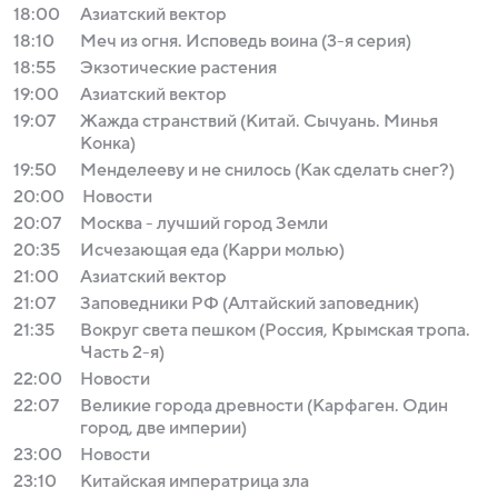
18:00
Азиатский вектор
18:10
Меч из огня. Исповедь воина (3-я серия)
18:55
Экзотические растения
19:00
Азиатский вектор
19:07
Жажда странствий (Китай. Сычуань. Минья
Конка)
19:50
Менделееву и не снилось (Как сделать снег?)
20:00
Новости
20:07
Москва - лучший город Земли
20:35
Исчезающая еда (Карри молью)
21:00
Азиатский вектор
21:07
Заповедники РФ (Алтайский заповедник)
21:35
Вокруг света пешком (Россия, Крымская тропа.
Часть 2-я)
22:00
Новости
22:07
Великие города древности (Карфаген. Один
город, две империи)
23:00
Новости
23:10
Китайская императрица зла