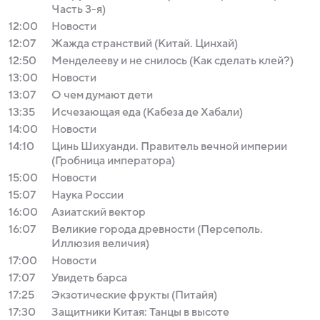
Часть 3-я)
12:00
Новости
12:07
Жажда странствий (Китай. Цинхай)
12:50
Менделееву и не снилось (Как сделать клей?)
13:00
Новости
13:07
О чем думают дети
13:35
Исчезающая еда (Кабеза де Хабали)
14:00
Новости
14:10
Цинь Шихуанди. Правитель вечной империи
(Гробница императора)
15:00
Новости
15:07
Наука России
16:00
Азиатский вектор
16:07
Великие города древности (Персеполь.
Иллюзия величия)
17:00
Новости
17:07
Увидеть барса
17:25
Экзотические фрукты (Питайя)
17:30
Защитники Китая: Танцы в высоте