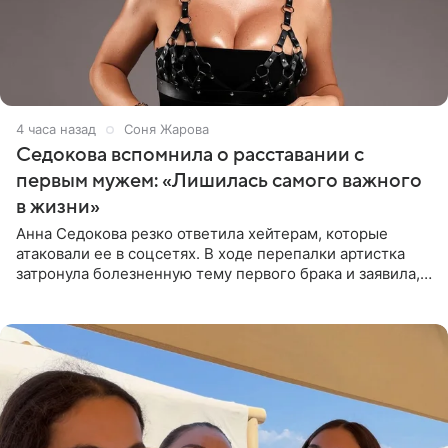
4 часа назад
Соня Жарова
Седокова вспомнила о расставании с
первым мужем: «Лишилась самого важного
в жизни»
Анна Седокова резко ответила хейтерам, которые
атаковали ее в соцсетях. В ходе перепалки артистка
затронула болезненную тему первого брака и заявила,
что чужие судьбы — не ее зона ответственности. От
Валентина