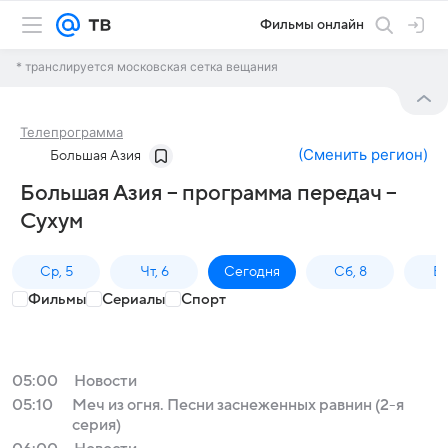
Фильмы онлайн
* транслируется московская сетка вещания
Телепрограмма
(
Сменить регион
)
Большая Азия
Большая Азия – программа передач –
Сухум
Ср, 5
Чт, 6
Сегодня
Сб, 8
Вс
Фильмы
Сериалы
Спорт
05:00
Новости
05:10
Меч из огня. Песни заснеженных равнин (2-я
серия)