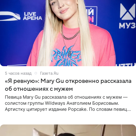
5 часов назад
Газета.Ru
«Я ревную»: Mary Gu откровенно рассказала
об отношениях с мужем
Певица Mary Gu рассказала об отношениях с мужем —
солистом группы Wildways Анатолием Борисовым.
Артистку цитирует издание Popcake. По словам певицы,
залог любви — это принять недостатки другого
человека. Также