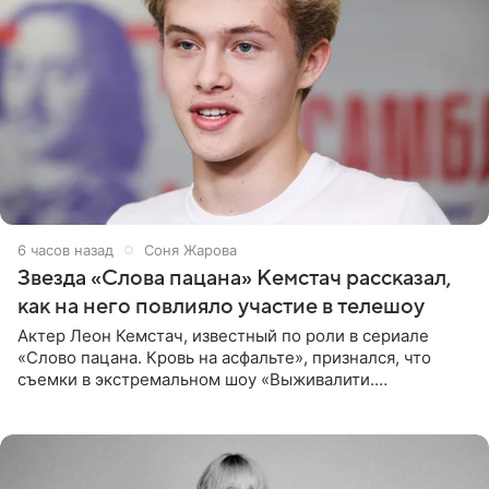
6 часов назад
Соня Жарова
Звезда «Слова пацана» Кемстач рассказал,
как на него повлияло участие в телешоу
Актер Леон Кемстач, известный по роли в сериале
«Слово пацана. Кровь на асфальте», признался, что
съемки в экстремальном шоу «Выживалити.
Наследники» кардинально повлияли на его образ жизни.
Подробностями он