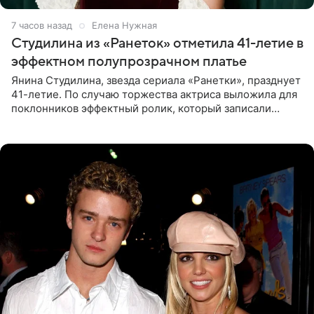
7 часов назад
Елена Нужная
Студилина из «Ранеток» отметила 41-летие в
эффектном полупрозрачном платье
Янина Студилина, звезда сериала «Ранетки», празднует
41-летие. По случаю торжества актриса выложила для
поклонников эффектный ролик, который записали
прошлой ночью. В кадре артистка предстала в
вечернем