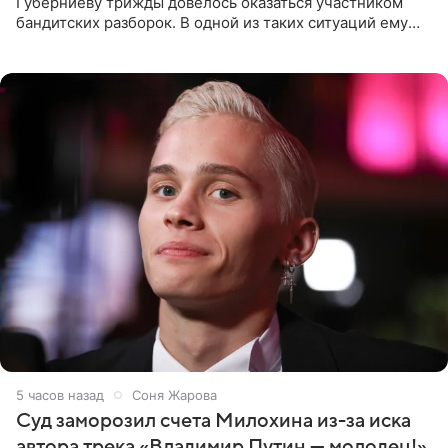
Губерниеву трижды довелось оказаться участником
бандитских разборок. В одной из таких ситуаций ему
выдали тяжелый предмет и приказали вступить в драку,
однако он
5 часов назад
Соня Жарова
Суд заморозил счета Милохина из-за иска
автора трека «Владимир Путин — молодец!»