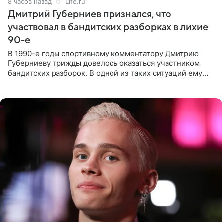
8 часов назад
Life.ru
Дмитрий Губерниев признался, что
участвовал в бандитских разборках в лихие
90-е
В 1990-е годы спортивному комментатору Дмитрию
Губерниеву трижды довелось оказаться участником
бандитских разборок. В одной из таких ситуаций ему
выдали тяжелый предмет и приказали вступить в драку,
однако он