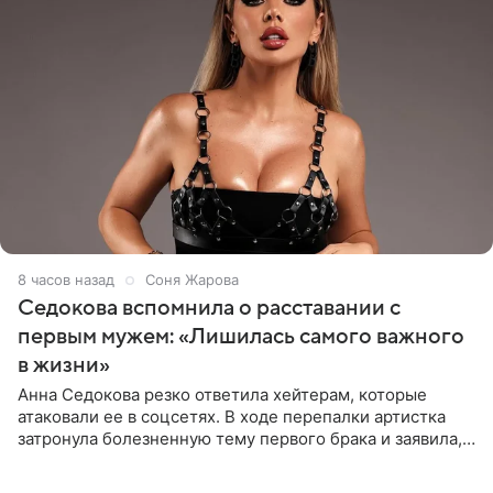
8 часов назад
Соня Жарова
Седокова вспомнила о расставании с
первым мужем: «Лишилась самого важного
в жизни»
Анна Седокова резко ответила хейтерам, которые
атаковали ее в соцсетях. В ходе перепалки артистка
затронула болезненную тему первого брака и заявила,
что чужие судьбы — не ее зона ответственности. От
Валентина