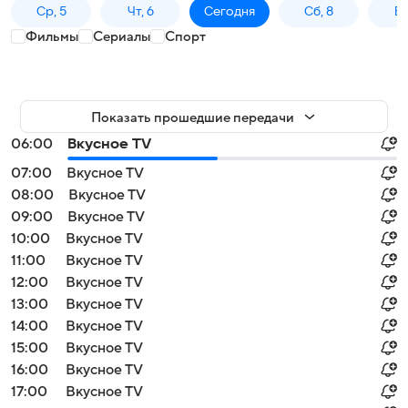
Ср, 5
Чт, 6
Сегодня
Сб, 8
Вс
Фильмы
Сериалы
Спорт
Показать прошедшие передачи
06:00
Вкусное TV
07:00
Вкусное TV
08:00
Вкусное TV
09:00
Вкусное TV
10:00
Вкусное TV
11:00
Вкусное TV
12:00
Вкусное TV
13:00
Вкусное TV
14:00
Вкусное TV
15:00
Вкусное TV
16:00
Вкусное TV
17:00
Вкусное TV