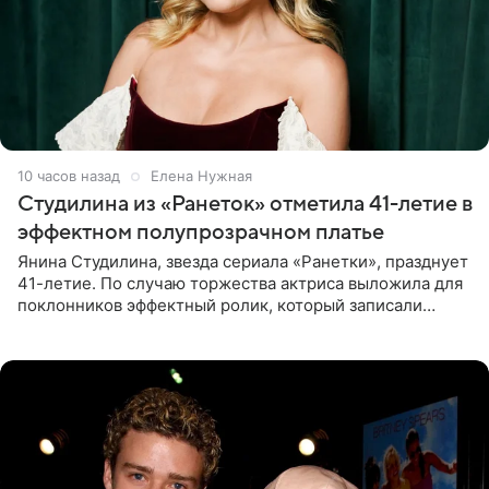
10 часов назад
Елена Нужная
Студилина из «Ранеток» отметила 41-летие в
эффектном полупрозрачном платье
Янина Студилина, звезда сериала «Ранетки», празднует
41-летие. По случаю торжества актриса выложила для
поклонников эффектный ролик, который записали
прошлой ночью. В кадре артистка предстала в
вечернем