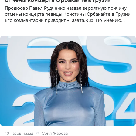
отмены концерта Орбакайте в Грузии
Продюсер Павел Рудченко назвал вероятную причину
отмены концерта певицы Кристины Орбакайте в Грузии.
Его комментарий приводит «Газета.Ru». По мнению
медиаменеджера, на решение администрации Батума
могли
10 часов назад
Соня Жарова