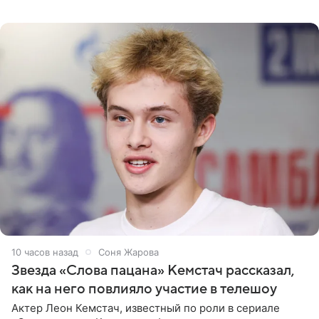
сообщает Telegram-канал «Звездач» в рубрике «По
домам». По
10 часов назад
Соня Жарова
Звезда «Слова пацана» Кемстач рассказал,
как на него повлияло участие в телешоу
Актер Леон Кемстач, известный по роли в сериале