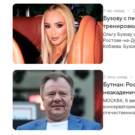
1 час назад
Бузову с п
тренировки
Ольгу Бузову 
Ростове-на-До
Кобзева. Бузо
утром,
2 часа назад
Бутман: Ро
неакадеми
МОСКВА, 8 авг
консерватори
отечественной
исполнителей