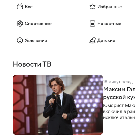
Все
Избранные
Спортивные
Новостные
Увлечения
Детские
Новости ТВ
15 минут назад
Максим Гал
русской ку
Юморист Макс
включил в ра
исключительно
документу, в