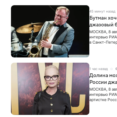
45 минут назад
Бутман хоч
джазовый 
МОСКВА, 8 ав
интервью РИА 
в Санкт-Пете
объединит дж
1 час назад
Долина мож
России джа
МОСКВА, 8 ав
интервью РИА
артистке Росс
первом в Рос