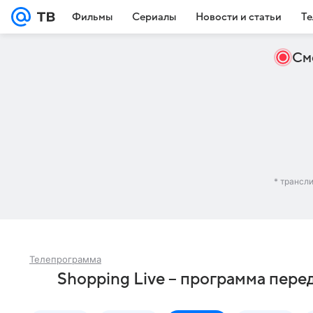
Фильмы
Сериалы
Новости и статьи
Те
См
* трансл
Телепрограмма
Shopping Live – программа пере