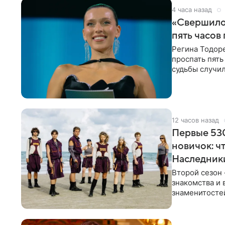
4 часа назад
«Свершилос
пять часов
Регина Тодоре
проспать пять
судьбы случил
ребенком. Ар
12 часов назад
Первые 530
новичок: ч
Наследник
Второй сезон 
знакомства и 
знаменитостей
несколько дне