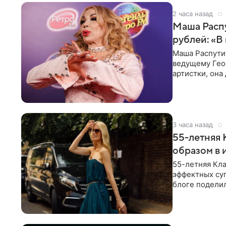
2 часа назад
Маша Распу
рублей: «В
Маша Распути
ведущему Гео
артистки, она
себе жить,
3 часа назад
55-летняя
образом в 
55-летняя Кла
эффектных су
блоге поделил
роли гостьи,