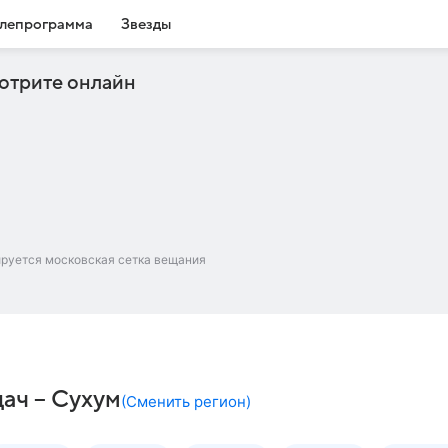
лепрограмма
Звезды
отрите онлайн
ируется московская сетка вещания
дач – Сухум
(
Сменить регион
)