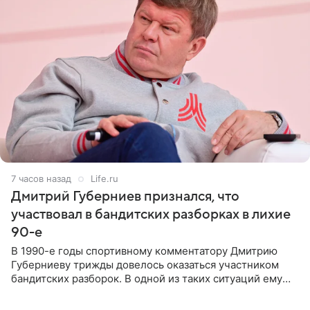
7 часов назад
Life.ru
Дмитрий Губерниев признался, что
участвовал в бандитских разборках в лихие
90-е
В 1990-е годы спортивному комментатору Дмитрию
Губерниеву трижды довелось оказаться участником
бандитских разборок. В одной из таких ситуаций ему
выдали тяжелый предмет и приказали вступить в драку,
однако он