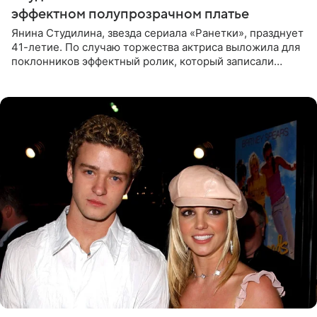
эффектном полупрозрачном платье
Янина Студилина, звезда сериала «Ранетки», празднует
41-летие. По случаю торжества актриса выложила для
поклонников эффектный ролик, который записали
прошлой ночью. В кадре артистка предстала в
вечернем