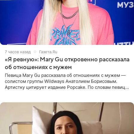
7 часов назад
Газета.Ru
«Я ревную»: Mary Gu откровенно рассказала
об отношениях с мужем
Певица Mary Gu рассказала об отношениях с мужем —
солистом группы Wildways Анатолием Борисовым.
Артистку цитирует издание Popcake. По словам певицы,
залог любви — это принять недостатки другого
человека. Также