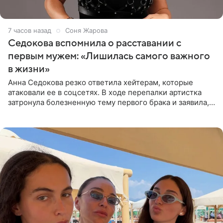
7 часов назад
Соня Жарова
Седокова вспомнила о расставании с
первым мужем: «Лишилась самого важного
в жизни»
Анна Седокова резко ответила хейтерам, которые
атаковали ее в соцсетях. В ходе перепалки артистка
затронула болезненную тему первого брака и заявила,
что чужие судьбы — не ее зона ответственности. От
Валентина