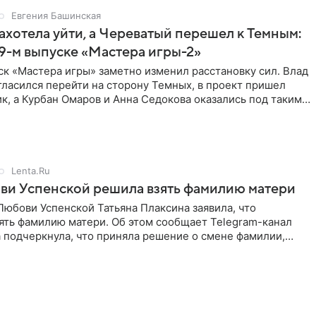
Евгения Башинская
ахотела уйти, а Череватый перешел к Темным:
 9-м выпуске «Мастера игры-2»
к «Мастера игры» заметно изменил расстановку сил. Влад
ласился перейти на сторону Темных, в проект пришел
к, а Курбан Омаров и Анна Седокова оказались под таким
Lenta.Ru
ви Успенской решила взять фамилию матери
юбови Успенской Татьяна Плаксина заявила, что
ять фамилию матери. Об этом сообщает Telegram-канал
а подчеркнула, что приняла решение о смене фамилии,
енно от