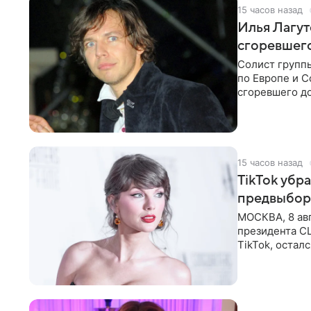
15 часов назад
Илья Лагут
сгоревшег
Солист групп
по Европе и 
сгоревшего до
Shot. В рамка
15 часов назад
TikTok убр
предвыбор
МОСКВА, 8 ав
президента С
TikTok, остал
американской