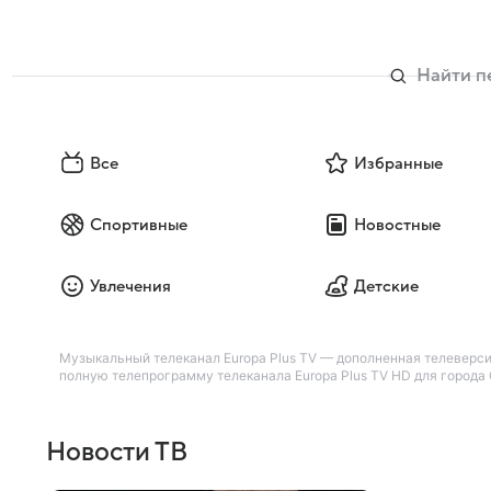
Все
Избранные
Спортивные
Новостные
Увлечения
Детские
Музыкальный телеканал Europa Plus TV — дополненная телеверси
полную телепрограмму телеканала Europa Plus TV HD для города С
Новости ТВ