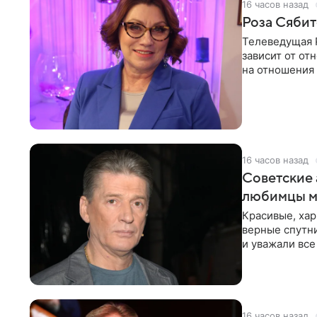
16 часов назад
Роза Сябит
Телеведущая Р
зависит от о
на отношения
канала на
16 часов назад
Советские 
любимцы м
Красивые, ха
верные спутни
и уважали все
в
16 часов назад