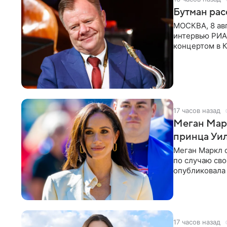
Бутман рас
МОСКВА, 8 ав
интервью РИА
концертом в К
друзья —
17 часов назад
Меган Мар
принца Уи
Меган Маркл 
по случаю сво
опубликовала 
бассейн с во
17 часов назад