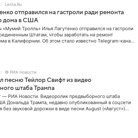
Lenta.Ru
енко отправился на гастроли ради ремонта
о дома в США
ы «Мумий Тролль» Илья Лагутенко отправился на гастроли
Соединенным Штатам, чтобы заработать на ремонт
ма в Калифорнии. Об этом стало известно Telegram-каналу
х
© РИА Новости
ал песню Тейлор Свифт из видео
ного штаба Трампа
г — РИА Новости. Видеоролик предвыборного штаба
ША Дональда Трампа, недавно опубликованный в соцсети
ся без звуковой дорожки в виде песни August («Август»)