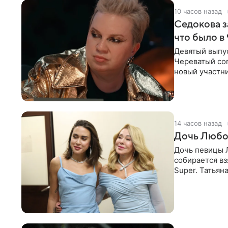
10 часов назад
Седокова з
что было в
Девятый выпус
Череватый сог
новый участни
давлением.
14 часов назад
Дочь Любо
Дочь певицы Л
собирается вз
Super. Татьян
поскольку им