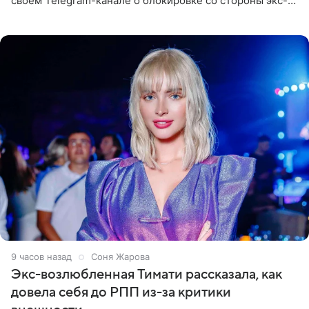
своем Telegram-канале о блокировке со стороны экс-
супруги Гуфа Айзы-Лилуны Ай. Карицкая утверждает,
что ее
9 часов назад
Соня Жарова
Экс-возлюбленная Тимати рассказала, как
довела себя до РПП из-за критики