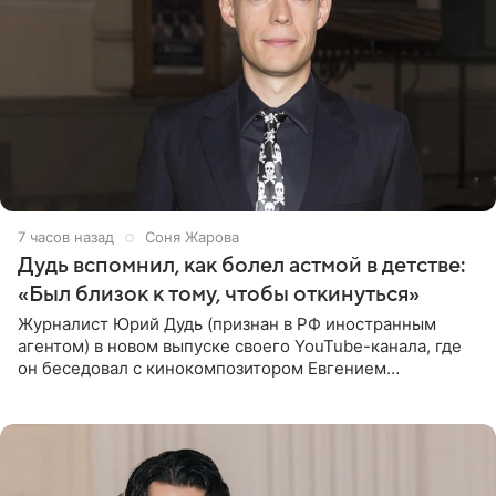
7 часов назад
Соня Жарова
Дудь вспомнил, как болел астмой в детстве:
«Был близок к тому, чтобы откинуться»
Журналист Юрий Дудь (признан в РФ иностранным
агентом) в новом выпуске своего YouTube-канала, где
он беседовал с кинокомпозитором Евгением
Гальпериным, поделился личной историей о борьбе с
бронхиальной астмой в