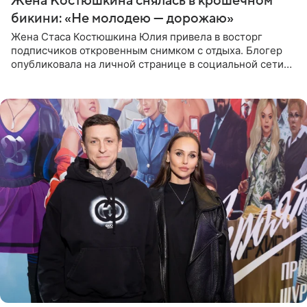
Жена Костюшкина снялась в крошечном
бикини: «Не молодею — дорожаю»
Жена Стаса Костюшкина Юлия привела в восторг
подписчиков откровенным снимком с отдыха. Блогер
опубликовала на личной странице в социальной сети
фото в ярком бикини, позируя на пирсе во время отпуска
в Турции,