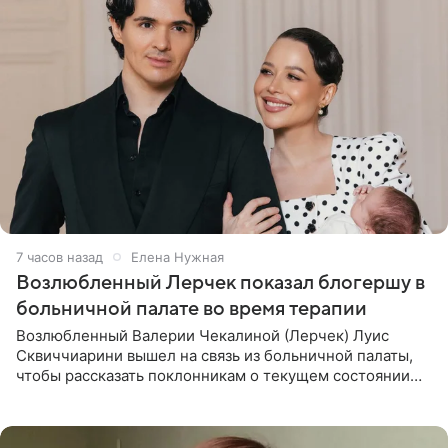
7 часов назад
Елена Нужная
Возлюбленный Лерчек показал блогершу в
больничной палате во время терапии
Возлюбленный Валерии Чекалиной (Лерчек) Луис
Сквиччиарини вышел на связь из больничной палаты,
чтобы рассказать поклонникам о текущем состоянии
блогерши. Он подтвердил, что основной курс
химиотерапии позади, но