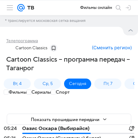
Фильмы онлайн
* транслируется московская сетка вещания
Телепрограмма
(
Сменить регион
)
Cartoon Classics
Cartoon Classics – программа передач –
Таганрог
Вт, 4
Ср, 5
Сегодня
Пт, 7
Сб
Фильмы
Сериалы
Спорт
Показать прошедшие передачи
05:24
Оазис Оскара (Выбирайся)