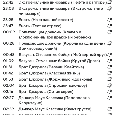
22:42
Экстремальные динозавры (Нефть и рапторы)
23:03
Экстремальные динозавры (Экстремальные
минизавры)
23:25
Еноты (На страшной высоте)
23:47
Еноты (Тест на стресс)
00:09
Полыхающие драконы (Клевер и
злоключения/ Три дракона и ребенок)
00:28
Полыхающие драконы (Король на один день /
Эрик всеведующий)
00:48
Бакуган. Отчаянные бойцы (Мой верный друг)
01:09
Бакуган. Отчаянные бойцы (Крутой Драга)
01:31
Брат Джорела (Реванш Клейтона)
01:42
Брат Джорела (Классная жизнь)
01:53
Брат Джорела (Жоржинью и драконы)
02:04
Брат Джорела (Спрокалипсис-шоу)
02:16
Брат Джорела (Сотая серия)
02:27
Дэнжер Маус Классика (Переполох в
Клоунтауне)
02:39
Дэнжер Маус Классика (Квант грусти)