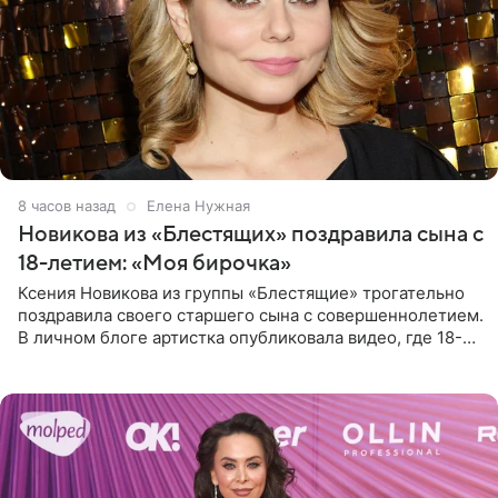
8 часов назад
Елена Нужная
Новикова из «Блестящих» поздравила сына с
18-летием: «Моя бирочка»
Ксения Новикова из группы «Блестящие» трогательно
поздравила своего старшего сына с совершеннолетием.
В личном блоге артистка опубликовала видео, где 18-
летний Мирон легко подхватил маму на руки и закружил
во