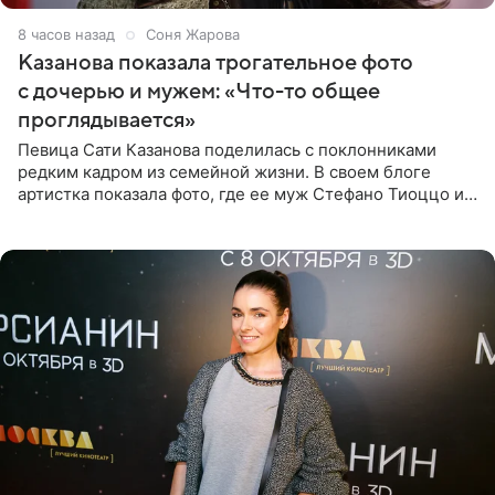
8 часов назад
Соня Жарова
Казанова показала трогательное фото
с дочерью и мужем: «Что-то общее
проглядывается»
Певица Сати Казанова поделилась с поклонниками
редким кадром из семейной жизни. В своем блоге
артистка показала фото, где ее муж Стефано Тиоццо и
их маленькая дочь спят рядом. На снимке отец и
малышка лежат в