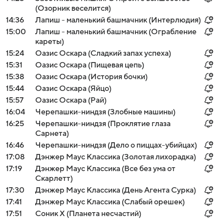
(Озорник веселится)
14:36
Лапиш - маленький башмачник (Интерлюдия)
15:00
Лапиш - маленький башмачник (Ограбление
кареты)
15:24
Оазис Оскара (Сладкий запах успеха)
15:31
Оазис Оскара (Пищевая цепь)
15:38
Оазис Оскара (История бочки)
15:44
Оазис Оскара (Яйцо)
15:57
Оазис Оскара (Рай)
16:04
Черепашки-ниндзя (Злобные машины)
16:25
Черепашки-ниндзя (Проклятие глаза
Сарнета)
16:46
Черепашки-ниндзя (Дело о пиццах-убийцах)
17:08
Дэнжер Маус Классика (Золотая лихорадка)
17:19
Дэнжер Маус Классика (Все без ума от
Скарлетт)
17:30
Дэнжер Маус Классика (День Агента Сурка)
17:41
Дэнжер Маус Классика (Слабый орешек)
17:51
Соник Х (Планета несчастий)