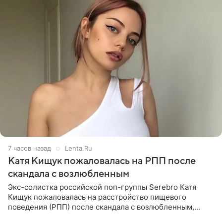
7 часов назад
Lenta.Ru
Катя Кищук пожаловалась на РПП после
скандала с возлюбленным
Экс-солистка российской поп-группы Serebro Катя
Кищук пожаловалась на расстройство пищевого
поведения (РПП) после скандала с возлюбленным,
популярным рэпером 9mice (настоящее имя — Сергей