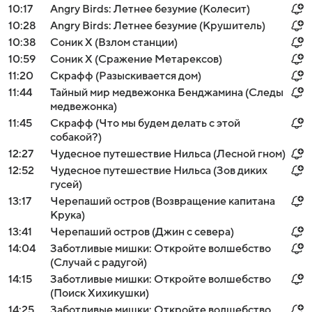
10:17
Angry Birds: Летнее безумие (Колесит)
10:28
Angry Birds: Летнее безумие (Крушитель)
10:38
Соник Х (Взлом станции)
10:59
Соник Х (Сражение Метарексов)
11:20
Скрафф (Разыскивается дом)
11:44
Тайный мир медвежонка Бенджамина (Следы
медвежонка)
11:45
Скрафф (Что мы будем делать с этой
собакой?)
12:27
Чудесное путешествие Нильса (Лесной гном)
12:52
Чудесное путешествие Нильса (Зов диких
гусей)
13:17
Черепаший остров (Возвращение капитана
Крука)
13:41
Черепаший остров (Джин с севера)
14:04
Заботливые мишки: Откройте волшебство
(Случай с радугой)
14:15
Заботливые мишки: Откройте волшебство
(Поиск Хихикушки)
14:25
Заботливые мишки: Откройте волшебство