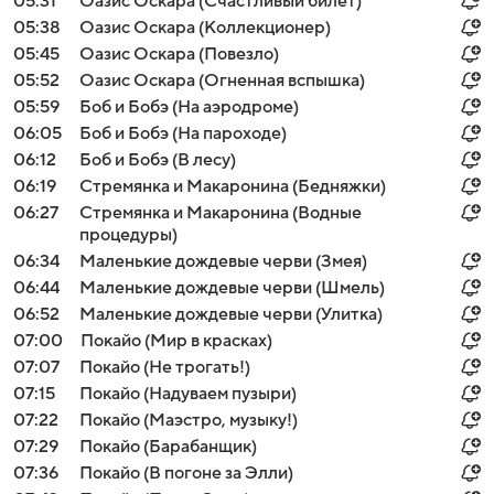
05:31
Оазис Оскара (Счастливый билет)
05:38
Оазис Оскара (Коллекционер)
05:45
Оазис Оскара (Повезло)
05:52
Оазис Оскара (Огненная вспышка)
05:59
Боб и Бобэ (На аэродроме)
06:05
Боб и Бобэ (На пароходе)
06:12
Боб и Бобэ (В лесу)
06:19
Стремянка и Макаронина (Бедняжки)
06:27
Стремянка и Макаронина (Водные
процедуры)
06:34
Маленькие дождевые черви (Змея)
06:44
Маленькие дождевые черви (Шмель)
06:52
Маленькие дождевые черви (Улитка)
07:00
Покайо (Мир в красках)
07:07
Покайо (Не трогать!)
07:15
Покайо (Надуваем пузыри)
07:22
Покайо (Маэстро, музыку!)
07:29
Покайо (Барабанщик)
07:36
Покайо (В погоне за Элли)