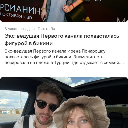
8 часов назад
Газета.Ru
Экс-ведущая Первого канала похвасталась
фигурой в бикини
Экс-ведущая Первого канала Ирена Понарошку
похвасталась фигурой в бикини. Знаменитость
позировала на пляже в Турции, где отдыхает с семьей.
Она поделилась кадрами с отдыха в Instagram (владелец
компания Meta