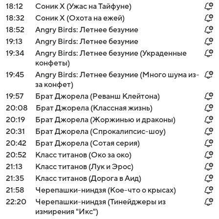
18:12
Соник Х (Ужас на Тайфуне)
18:32
Соник Х (Охота на ежей)
18:52
Angry Birds: Летнее безумие
19:13
Angry Birds: Летнее безумие
19:34
Angry Birds: Летнее безумие (Украденные
конфеты)
19:45
Angry Birds: Летнее безумие (Много шума из-
за конфет)
19:57
Брат Джорела (Реванш Клейтона)
20:08
Брат Джорела (Классная жизнь)
20:19
Брат Джорела (Жоржинью и драконы)
20:31
Брат Джорела (Спрокалипсис-шоу)
20:42
Брат Джорела (Сотая серия)
20:52
Класс титанов (Око за око)
21:13
Класс титанов (Лук и Эрос)
21:35
Класс титанов (Дорога в Аид)
21:58
Черепашки-ниндзя (Кое-что о крысах)
22:20
Черепашки-ниндзя (Тинейджеры из
измирения "Икс")