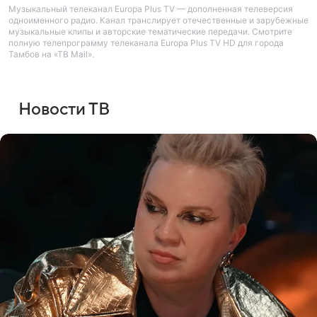
Музыкальный телеканал Europa Plus TV — дополненная телеверсия
одноименного радио. Канал транслирует отечественные и зарубежные
музыкальные клипы и авторские тематические передачи. Смотрите
полную телепрограмму телеканала Europa Plus TV HD для города
Тамбов на «ТВ Mail».
Новости ТВ