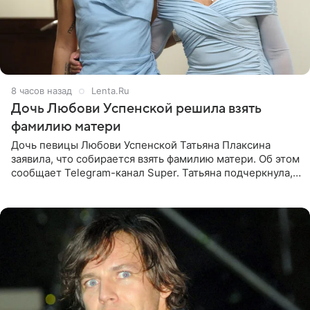
8 часов назад
Lenta.Ru
Дочь Любови Успенской решила взять
фамилию матери
Дочь певицы Любови Успенской Татьяна Плаксина
заявила, что собирается взять фамилию матери. Об этом
сообщает Telegram-канал Super. Татьяна подчеркнула,
что приняла решение о смене фамилии, поскольку
именно от