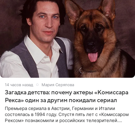
14 часов назад
Мария Серяпова
Загадка детства: почему актеры «Комиссара
Рекса» один за другим покидали сериал
Премьера сериала в Австрии, Германии и Италии
состоялась в 1994 году. Спустя пять лет с «Комиссаром
Рексом» познакомили и российских телезрителей.
Необычайно умная собака мгновенно влюбляла в себя
публику. Но и