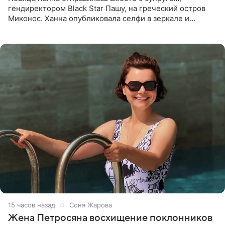
гендиректором Black Star Пашу, на греческий остров
Миконос. Ханна опубликовала селфи в зеркале и
призналась, что сейчас особенно довольна собой. По
словам певицы, она
15 часов назад
Соня Жарова
Жена Петросяна восхищение поклонников