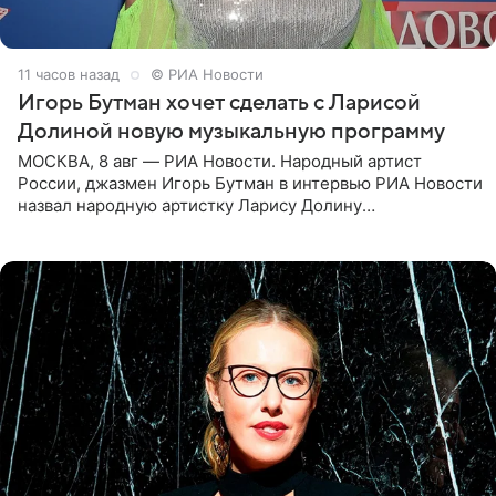
11 часов назад
© РИА Новости
Игорь Бутман хочет сделать с Ларисой
Долиной новую музыкальную программу
МОСКВА, 8 авг — РИА Новости. Народный артист
России, джазмен Игорь Бутман в интервью РИА Новости
назвал народную артистку Ларису Долину
великолепной певицей и рассказал о желании сделать с
ней новую совместную