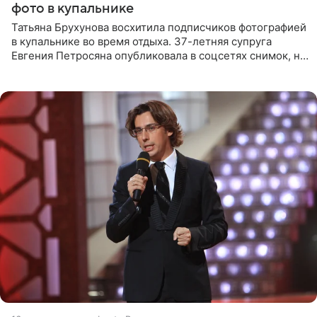
фото в купальнике
Татьяна Брухунова восхитила подписчиков фотографией
в купальнике во время отдыха. 37-летняя супруга
Евгения Петросяна опубликовала в соцсетях снимок, на
котором позирует у бассейна в белоснежном монокини
с