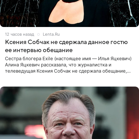
12 часов назад
Lenta.Ru
Ксения Собчак не сдержала данное гостю
ее интервью обещание
Сестра блогера Exile (настоящее имя — Илья Яцкевич)
Алина Яцкевич рассказала, что журналистка и
телеведущая Ксения Собчак не сдержала обещание,
которое дала ему во время интервью с ним. Об этом она
заявила в