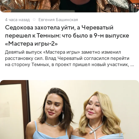
4 часа назад
Евгения Башинская
Седокова захотела уйти, а Череватый
перешел к Темным: что было в 9-м выпуске
«Мастера игры-2»
Девятый выпуск «Мастера игры» заметно изменил
расстановку сил. Влад Череватый согласился перейти
на сторону Темных, в проект пришел новый участник, а
Курбан Омаров и Анна Седокова оказались под таким
давлением.