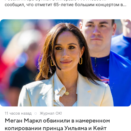
сообщил, что отметит 65-летие большим концертом в
Кремлевском дворце, а вместе с ним на сцену выйдут
его друзья —
11 часов назад
Журнал OK!
Меган Маркл обвинили в намеренном
копировании принца Уильяма и Кейт