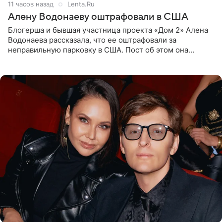
11 часов назад
Lenta.Ru
Алену Водонаеву оштрафовали в США
Блогерша и бывшая участница проекта «Дом 2» Алена
Водонаева рассказала, что ее оштрафовали за
неправильную парковку в США. Пост об этом она
опубликовала в своем Telegram-канале. Она заявила,
что во время отдыха