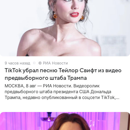
9 часов назад
© РИА Новости
TikTok убрал песню Тейлор Свифт из видео
предвыборного штаба Трампа
МОСКВА, 8 авг — РИА Новости. Видеоролик
предвыборного штаба президента США Дональда
Трампа, недавно опубликованный в соцсети TikTok,
остался без звуковой дорожки в виде песни August
(«Август») американской