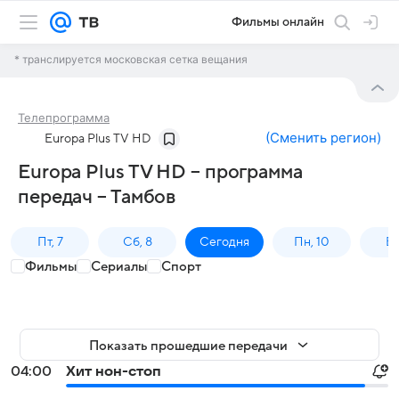
Фильмы онлайн
* транслируется московская сетка вещания
Телепрограмма
(
Сменить регион
)
Europa Plus TV HD
Europa Plus TV HD – программа
передач – Тамбов
Пт, 7
Сб, 8
Сегодня
Пн, 10
Вт,
Фильмы
Сериалы
Спорт
Показать прошедшие передачи
04:00
Хит нон-стоп