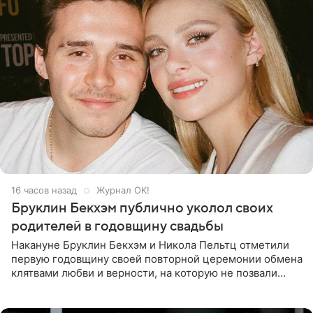
16 часов назад
Журнал OK!
Бруклин Бекхэм публично уколол своих
родителей в годовщину свадьбы
Накануне Бруклин Бекхэм и Никола Пельтц отметили
первую годовщину своей повторной церемонии обмена
клятвами любви и верности, на которую не позвали
никого из клана Бекхэм. По словам инсайдеров, пара
считает это