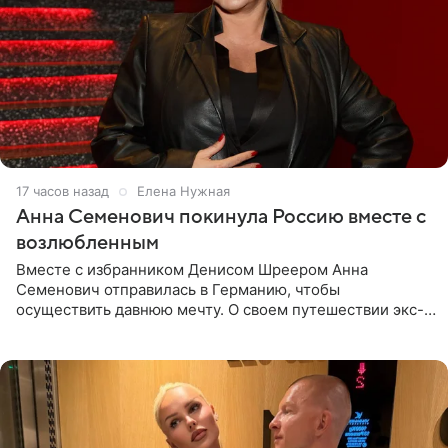
17 часов назад
Елена Нужная
Анна Семенович покинула Россию вместе с
возлюбленным
Вместе с избранником Денисом Шреером Анна
Семенович отправилась в Германию, чтобы
осуществить давнюю мечту. О своем путешествии экс-
солистка «Блестящих» рассказала поклонникам на
личной странице в социальной