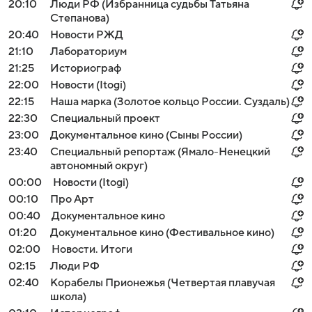
20:10
Люди РФ (Избранница судьбы Татьяна
Степанова)
20:40
Новости РЖД
21:10
Лабораториум
21:25
Историограф
22:00
Новости (Itogi)
22:15
Наша марка (Золотое кольцо России. Суздаль)
22:30
Специальный проект
23:00
Документальное кино (Сыны России)
23:40
Специальный репортаж (Ямало-Ненецкий
автономный округ)
00:00
Новости (Itogi)
00:10
Про Арт
Войти
Регистрация
00:40
Документальное кино
01:20
Документальное кино (Фестивальное кино)
02:00
Новости. Итоги
02:15
Люди РФ
02:40
Корабелы Прионежья (Четвертая плавучая
школа)