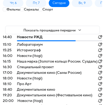
Чт, 6
Пт, 7
Сегодня
Вс, 9
Пн,
Фильмы
Сериалы
Спорт
Показать прошедшие передачи
14:40
Новости РЖД
15:10
Лабораториум
15:25
Историограф
16:00
Новости (Itogi)
16:15
Наша марка (Золотое кольцо России. Суздаль)
16:30
Специальный проект
17:00
Документальное кино (Сыны России)
18:00
Новости (Itogi)
18:10
Про Арт
18:40
Документальное кино
19:20
Документальное кино (Фестивальное кино)
20:00
Новости (Itogi)