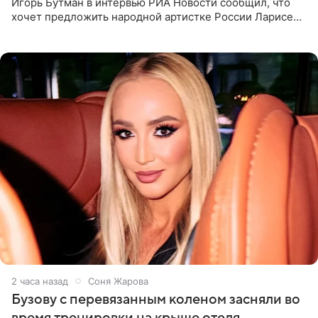
Игорь Бутман в интервью РИА Новости сообщил, что
хочет предложить народной артистке России Ларисе
Долиной возглавить вокальное отделение в первом в
России
2 часа назад
Соня Жарова
Бузову с перевязанным коленом засняли во
время тренировки на крыше отеля