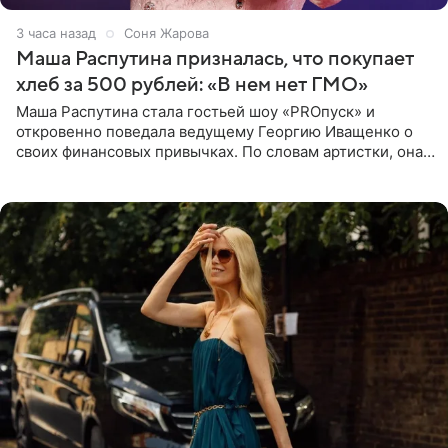
3 часа назад
Соня Жарова
Маша Распутина призналась, что покупает
хлеб за 500 рублей: «В нем нет ГМО»
Маша Распутина стала гостьей шоу «PROпуск» и
откровенно поведала ведущему Георгию Иващенко о
своих финансовых привычках. По словам артистки, она
давно перестала следить за тратами и может позволить
себе жить,