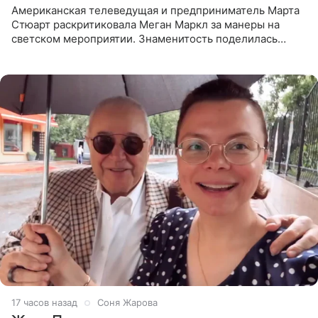
Американская телеведущая и предприниматель Марта
Стюарт раскритиковала Меган Маркл за манеры на
светском мероприятии. Знаменитость поделилась
деталями личной встречи с герцогиней Сассекской,
пишет PageSix. По
17 часов назад
Соня Жарова