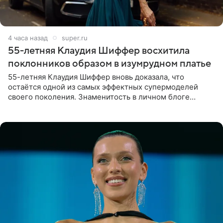
4 часа назад
super.ru
55-летняя Клаудия Шиффер восхитила
поклонников образом в изумрудном платье
55-летняя Клаудия Шиффер вновь доказала, что
остаётся одной из самых эффектных супермоделей
своего поколения. Знаменитость в личном блоге
поделилась фотографиями с недавней свадьбы, где
появилась в роли гостьи,