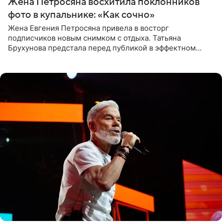
Жена Петросяна восхитила поклонников
фото в купальнике: «Как сочно»
Жена Евгения Петросяна привела в восторг
подписчиков новым снимком с отдыха. Татьяна
Брухунова предстала перед публикой в эффектном
черно-сиреневом монокини, позируя прямо в бассейне.
«Ох, как сочно», «Татьяна,