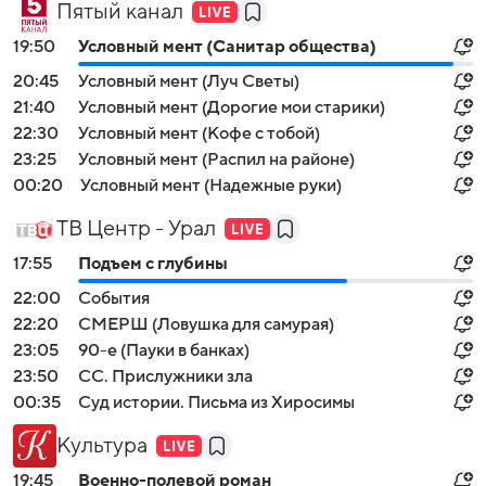
Пятый канал
19:50
Условный мент (Санитар общества)
20:45
Условный мент (Луч Светы)
21:40
Условный мент (Дорогие мои старики)
22:30
Условный мент (Кофе с тобой)
23:25
Условный мент (Распил на районе)
00:20
Условный мент (Надежные руки)
ТВ Центр - Урал
17:55
Подъем с глубины
22:00
События
22:20
СМЕРШ (Ловушка для самурая)
23:05
90-е (Пауки в банках)
23:50
СС. Прислужники зла
00:35
Суд истории. Письма из Хиросимы
Культура
19:45
Военно-полевой роман