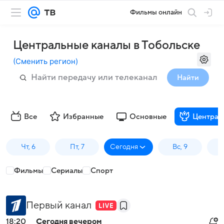
Фильмы онлайн
Центральные каналы в Тобольске
(
Сменить регион
)
Найти
Все
Избранные
Основные
Централ
Чт, 6
Пт, 7
Сегодня
Вс, 9
П
Фильмы
Сериалы
Спорт
Первый канал
18:20
Сегодня вечером