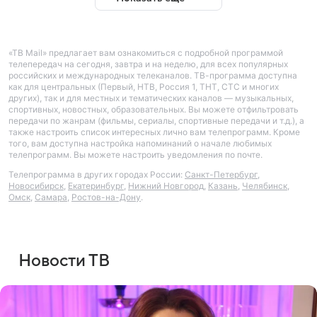
«ТВ Mail» предлагает вам ознакомиться с подробной программой
телепередач на сегодня, завтра и на неделю, для всех популярных
российских и международных телеканалов. ТВ-программа доступна
как для центральных (Первый, НТВ, Россия 1, ТНТ, СТС и многих
других), так и для местных и тематических каналов — музыкальных,
спортивных, новостных, образовательных. Вы можете отфильтровать
передачи по жанрам (фильмы, сериалы, спортивные передачи и т.д.), а
также настроить список интересных лично вам телепрограмм. Кроме
того, вам доступна настройка напоминаний о начале любимых
телепрограмм. Вы можете настроить уведомления по почте.
Телепрограмма в других городах России:
Санкт-Петербург
,
Новосибирск
,
Екатеринбург
,
Нижний Новгород
,
Казань
,
Челябинск
,
Омск
,
Самара
,
Ростов-на-Дону
.
Новости ТВ