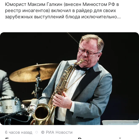
Юморист Максим Галкин (внесен Минюстом РФ в
реестр иноагентов) включил в райдер для своих
зарубежных выступлений блюда исключительно
русской кухни. Об этом сообщает РИА Новости.
Согласно документу, в гримерную
6 часов назад
© РИА Новости