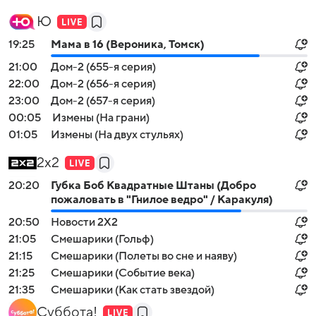
Ю
19:25
Мама в 16 (Вероника, Томск)
21:00
Дом-2 (655-я серия)
22:00
Дом-2 (656-я серия)
23:00
Дом-2 (657-я серия)
00:05
Измены (На грани)
01:05
Измены (На двух стульях)
2x2
20:20
Губка Боб Квадратные Штаны (Добро
пожаловать в "Гнилое ведро" / Каракуля)
20:50
Новости 2Х2
21:05
Смешарики (Гольф)
21:15
Смешарики (Полеты во сне и наяву)
21:25
Смешарики (Событие века)
21:35
Смешарики (Как стать звездой)
Суббота!