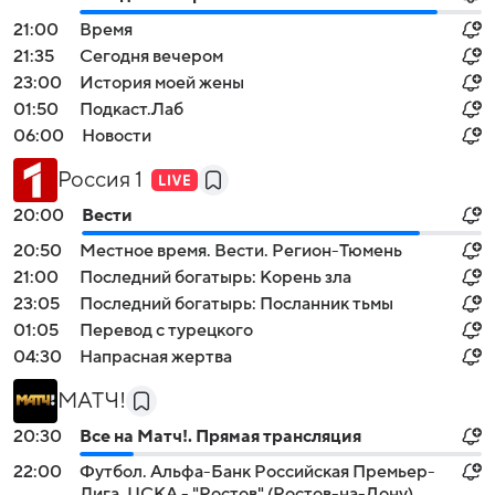
21:00
Время
21:35
Сегодня вечером
23:00
История моей жены
01:50
Подкаст.Лаб
06:00
Новости
Россия 1
20:00
Вести
20:50
Местное время. Вести. Регион-Тюмень
21:00
Последний богатырь: Корень зла
23:05
Последний богатырь: Посланник тьмы
01:05
Перевод с турецкого
04:30
Напрасная жертва
МАТЧ!
20:30
Все на Матч!. Прямая трансляция
22:00
Футбол. Альфа-Банк Российская Премьер-
Лига. ЦСКА - "Ростов" (Ростов-на-Дону).