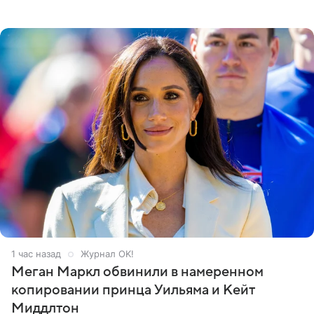
Кремлевском дворце, а вместе с ним на сцену выйдут
его друзья —
1 час назад
Журнал OK!
Меган Маркл обвинили в намеренном
копировании принца Уильяма и Кейт
Миддлтон