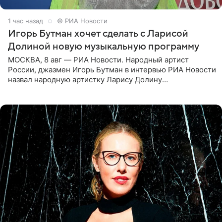
1 час назад
© РИА Новости
Игорь Бутман хочет сделать с Ларисой
Долиной новую музыкальную программу
МОСКВА, 8 авг — РИА Новости. Народный артист
России, джазмен Игорь Бутман в интервью РИА Новости
назвал народную артистку Ларису Долину
великолепной певицей и рассказал о желании сделать с
ней новую совместную