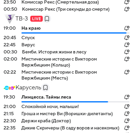
23:50
Комиссар Рекс (Смертельная доза)
00:50
Комиссар Рекс (Три секунды до смерти)
ТВ-3
19:00
На краю
20:45
Спуск
22:45
Вирус
00:30
Бемби. История жизни в лесу
02:00
Мистические истории с Виктором
Вержбицким (Кольцо)
02:22
Мистические истории с Виктором
Вержбицким (Месть)
Карусель
19:30
Линцесса. Тайны леса
21:00
Спокойной ночи, малыши!
21:15
Гроша и мистер Ви (Воришки-дилетанты)
22:30
Держи краба (Доктор)
22:35
Дикие Скричеры (В саду воров и насекомых)