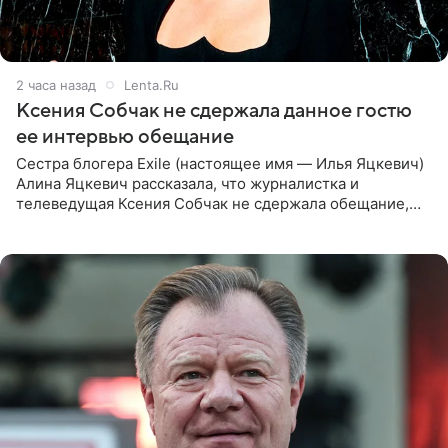
2 часа назад
Lenta.Ru
Ксения Собчак не сдержала данное гостю
ее интервью обещание
Сестра блогера Exile (настоящее имя — Илья Яцкевич)
Алина Яцкевич рассказала, что журналистка и
телеведущая Ксения Собчак не сдержала обещание,
которое дала ему во время интервью с ним. Об этом она
заявила в