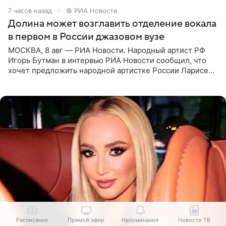
7 часов назад
© РИА Новости
Долина может возглавить отделение вокала
в первом в России джазовом вузе
МОСКВА, 8 авг — РИА Новости. Народный артист РФ
Игорь Бутман в интервью РИА Новости сообщил, что
хочет предложить народной артистке России Ларисе
Долиной возглавить вокальное отделение в первом в
России
Расписание
Прямой эфир
Напоминания
Новости ТВ