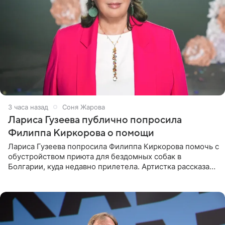
3 часа назад
Соня Жарова
Лариса Гузеева публично попросила
Филиппа Киркорова о помощи
Лариса Гузеева попросила Филиппа Киркорова помочь с
обустройством приюта для бездомных собак в
Болгарии, куда недавно прилетела. Артистка рассказала
о местных волонтерах, которые временно забирают
животных к