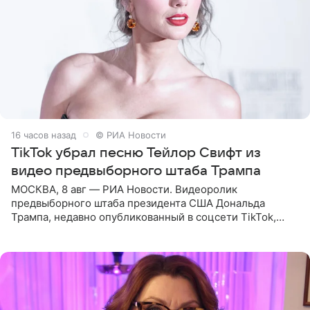
16 часов назад
© РИА Новости
TikTok убрал песню Тейлор Свифт из
видео предвыборного штаба Трампа
МОСКВА, 8 авг — РИА Новости. Видеоролик
предвыборного штаба президента США Дональда
Трампа, недавно опубликованный в соцсети TikTok,
остался без звуковой дорожки в виде песни August
(«Август») американской