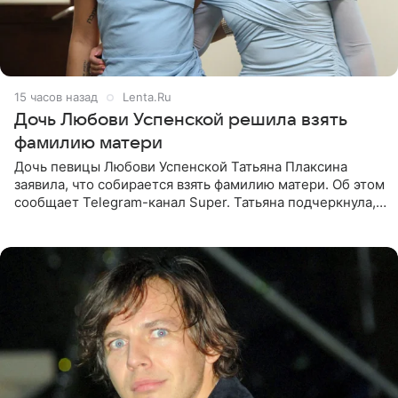
15 часов назад
Lenta.Ru
Дочь Любови Успенской решила взять
фамилию матери
Дочь певицы Любови Успенской Татьяна Плаксина
заявила, что собирается взять фамилию матери. Об этом
сообщает Telegram-канал Super. Татьяна подчеркнула,
что приняла решение о смене фамилии, поскольку
именно от