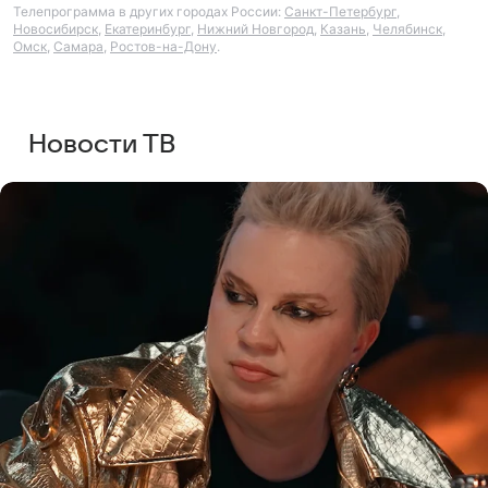
Телепрограмма в других городах России:
Санкт-Петербург
,
Новосибирск
,
Екатеринбург
,
Нижний Новгород
,
Казань
,
Челябинск
,
Омск
,
Самара
,
Ростов-на-Дону
.
Новости ТВ