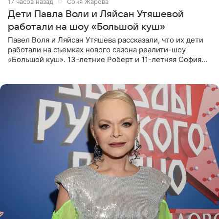
17 часов назад
Соня Жарова
Дети Павла Воли и Ляйсан Утяшевой
работали на шоу «Большой куш»
Павел Воля и Ляйсан Утяшева рассказали, что их дети
работали на съемках нового сезона реалити-шоу
«Большой куш». 13-летние Роберт и 11-летняя София
отправились вместе с родителями в Таиланд и успели
поработать