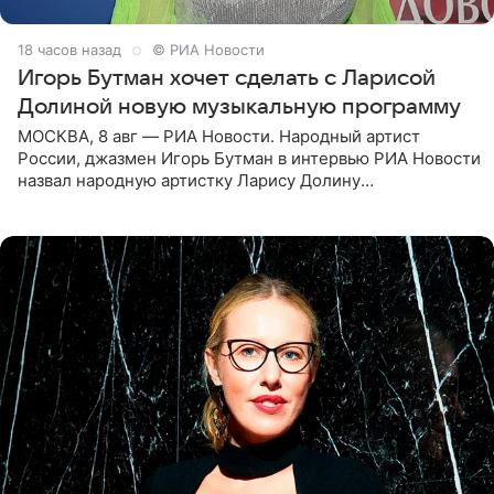
18 часов назад
© РИА Новости
Игорь Бутман хочет сделать с Ларисой
Долиной новую музыкальную программу
МОСКВА, 8 авг — РИА Новости. Народный артист
России, джазмен Игорь Бутман в интервью РИА Новости
назвал народную артистку Ларису Долину
великолепной певицей и рассказал о желании сделать с
ней новую совместную