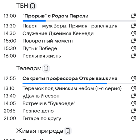
ТБН
13:00
"Прорыв" с Родом Парсли
13:30
Павел - муж Веры. Прямая трансляция
14:30
Служение Джеймса Кеннеди
15:00
Поворотный момент
15:30
Путь к Победе
16:00
Реальная жизнь
Теледом
12:55
Секреты профессора Открывашкина
13:10
Теремок под Финским небом (1-я серия)
13:40
уДачный сезон
14:05
Встречи в "Буквоеде"
20:15
Резное дело
21:00
Гитара по кругу
Живая природа