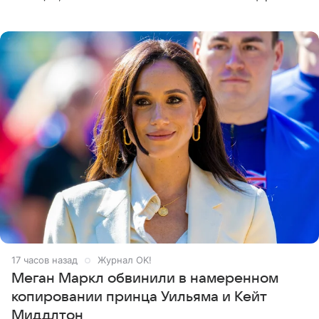
Кремлевском дворце, а вместе с ним на сцену выйдут
его друзья —
17 часов назад
Журнал OK!
Меган Маркл обвинили в намеренном
копировании принца Уильяма и Кейт
Миддлтон