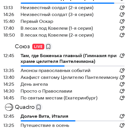
13:13
Неизвестный солдат (2-я серия)
14:26
Неизвестный солдат (3-я серия)
15:40
Первый Оскар
17:40
В лесах под Ковелем (1-я серия)
18:50
В лесах под Ковелем (2-я серия)
Союз
12:45
Там, где Боженька главный (Гимназия при
храме целителя Пантелеимона)
13:35
Анонсы православных событий
13:40
Акафист святому Целителю Пантелеимону
14:25
День ангела
14:30
Просто о Православии
14:45
По святым местам (Екатеринбург)
Quadro
12:45
Дольче Вита, Италия
13:25
Путешествие в осень