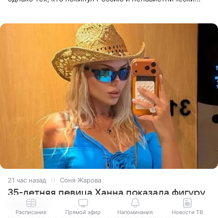
высказывается о стране и соотечественниках, не стоит
принимать
21 час назад
Соня Жарова
35-летняя певица Ханна показала фигуру
в бикини
Расписание
Прямой эфир
Напоминания
Новости ТВ