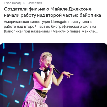
1 час назад
Известия
Создатели фильма о Майкле Джексоне
начали работу над второй частью байопика
Американская киностудия Lionsgate приступила к
работе над второй частью биографического фильма
(байопика) под названием «Майкл» о певце Майкле
Джексоне. Об этом 6 августа сообщил онлайн-ресурс
Deadline