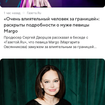
1 час назад
Газета.Ru
«Очень влиятельный человек за границей»:
раскрыты подробности о муже певицы
Margo
Продюсер Сергей Дворцов рассказал в беседе с
«Газетой.Ru», что певица Margo (Маргарита
Овсянникова) замужем за влиятельным за границей
бизнесменом. По словам Дворцова, о браке протеже
Филиппа Киркорова в