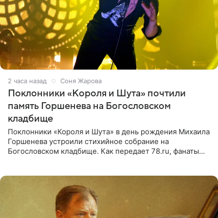
2 часа назад
Соня Жарова
Поклонники «Короля и Шута» почтили
память Горшенева на Богословском
кладбище
Поклонники «Короля и Шута» в день рождения Михаила
Горшенева устроили стихийное собрание на
Богословском кладбище. Как передает 78.ru, фанаты
пришли почтить память лидера коллектива, которому
сегодня могло бы