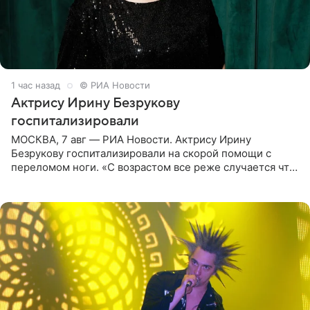
2 часа назад
© РИА Новости
Актрису Ирину Безрукову
госпитализировали
МОСКВА, 7 авг — РИА Новости. Актрису Ирину
Безрукову госпитализировали на скорой помощи с
переломом ноги. «С возрастом все реже случается что-
то впервые. Но у меня случилась необычная
“премьера”. Впервые в