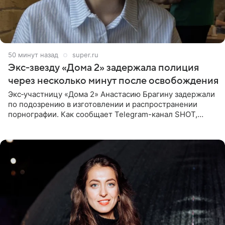
51 минуту назад
super.ru
Экс‑звезду «Дома 2» задержала полиция
через несколько минут после освобождения
Экс‑участницу «Дома 2» Анастасию Брагину задержали
по подозрению в изготовлении и распространении
порнографии. Как сообщает Telegram-канал SHOT,
девушка может оказаться в СИЗО. Следствие
ходатайствует об