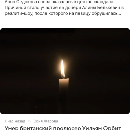
Анна Седокова снова оказалась в центре скандала.
Причиной стало участие ее дочери Алины Белькевич в
реалити-шоу, после которого на певицу обрушилась
новая волна агрессии. Хейтеры не ограничились
привычной
1 час назад
Соня Жарова
Умер британский продюсер Уильям Орбит,