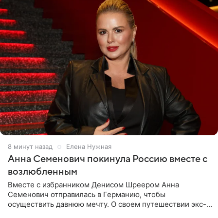
9 минут назад
Елена Нужная
Анна Семенович покинула Россию вместе с
возлюбленным
Вместе с избранником Денисом Шреером Анна
Семенович отправилась в Германию, чтобы
осуществить давнюю мечту. О своем путешествии экс-
солистка «Блестящих» рассказала поклонникам на