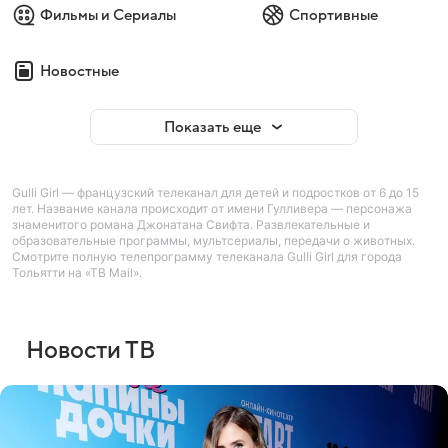
Фильмы и Сериалы
Спортивные
Новостные
Показать еще
Gulli Girl — французский телеканал для детей и подростков от 6 до 15
лет. Название канала происходит от имени Гулливера — персонажа
знаменитого романа Джонатана Свифта. Развлекательные и
образовательные программы, мультсериалы, передачи о животных.
Смотрите полную телепрограмму телеканала Gulli Girl для города
Тольятти на «ТВ Mail».
Новости ТВ