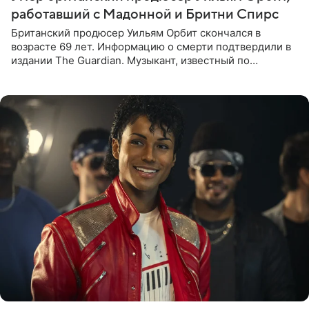
работавший с Мадонной и Бритни Спирс
Британский продюсер Уильям Орбит скончался в
возрасте 69 лет. Информацию о смерти подтвердили в
издании The Guardian. Музыкант, известный по
сотрудничеству с Мадонной, Бритни Спирс и
коллективами Blur и U2,