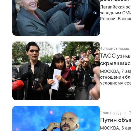
Латвийская эс
западным СМИ 
России. В экс
отметил, что
46 минут назад
ТАСС узнал
скрывшихся
МОСКВА, 7 авг
отношении бл
условному сро
бизнес-партне
1 час назад
Путин объя
МОСКВА, 6 авг