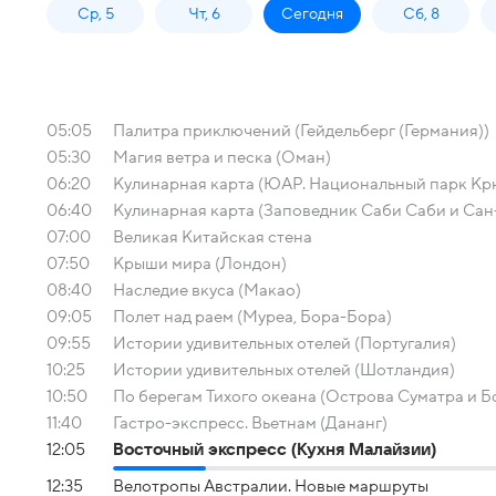
Ср, 5
Чт, 6
Сегодня
Сб, 8
05:05
Палитра приключений (Гейдельберг (Германия))
05:30
Магия ветра и песка (Оман)
06:20
Кулинарная карта (ЮАР. Национальный парк Кр
06:40
Кулинарная карта (Заповедник Саби Саби и Сан
07:00
Великая Китайская стена
07:50
Крыши мира (Лондон)
08:40
Наследие вкуса (Макао)
09:05
Полет над раем (Муреа, Бора-Бора)
09:55
Истории удивительных отелей (Португалия)
10:25
Истории удивительных отелей (Шотландия)
10:50
По берегам Тихого океана (Острова Суматра и Б
11:40
Гастро-экспресс. Вьетнам (Дананг)
12:05
Восточный экспресс (Кухня Малайзии)
12:35
Велотропы Австралии. Новые маршруты