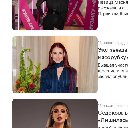
Певица Мария
рассказала о 
Парвизом Ясин
стала для нее
13 часов назад
Экс-звезда
мясорубку 
Бывшая участ
лечение и сня
звезда опубли
процесс снят
13 часов назад
Седокова в
«Лишилась 
Анна Седокова