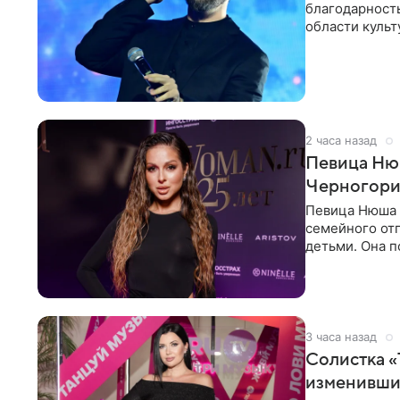
благодарность
области культ
официальном
2 часа назад
Певица Нюш
Черногор
Певица Нюша 
семейного отп
детьми. Она п
городов. Ста
3 часа назад
Солистка «
изменивши