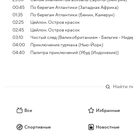
00:45
По берегам Атлантики (Западная Африка)
01:35
По берегам Атлантики (Бенин, Камерун)
02:25
Цейлон. Остров красок
02:45
Цейлон. Остров красок
03:10
Чистый след (Великобританиям - Бельгия - Нид
04:00
Приключения гурмана (Нью-Йорк)
04:40
Палитра приключений (Убуд (Индонезия))
Все
Избранные
Спортивные
Новостные