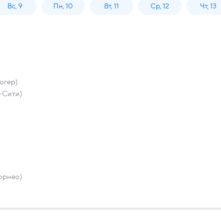
Вс, 9
Пн, 10
Вт, 11
Ср, 12
Чт, 13
югер)
-Сити)
орнео)