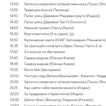
13:00
Записки незрячего путешественника (Токио (Яп
13:25
Традиции вкусов (Таиланд)
14:10
Пульс улиц (Деревня Маравантуруту (Индия))
14:30
Пульс улиц (Деревня Тай О (Гонконг))
14:55
Нежный трэвел (Чангу (Бали))
15:30
Кругосветчики (5-я серия)
16:10
Кулинарная карта (ЮАР. Заповедник Маньелети
16:35
За границей комфорта (Шри-Ланка. Часть 2-я)
17:20
Со вкусом по Австралии
17:40
Сверху виднее (Южная Корея)
18:35
Сверху виднее (Южная Корея)
19:25
Фото №6 (Австралия)
20:10
Чистый след (Великобританиям - Бельгия - Нид
21:00
Записки незрячего путешественника (Токио (Яп
21:25
Как найти себе приключений в (Индии)
22:20
За пределами стереотипов (Индия)
23:05
Шепот Альп (Финшгау, Риданна (Италия))
23:50
Самые знаменитые вокзалы Европы (Венгрия)