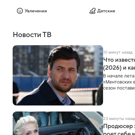
Увлечения
Детские
Новости ТВ
10 минут назад
Что извест
(2026) и к
В начале лета
«Ментовских 
сезон постави
главной роли
23 минуты наза
Продюсер з
роет себе 