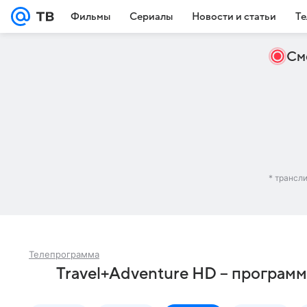
Фильмы
Сериалы
Новости и статьи
Те
См
* трансл
Телепрограмма
Travel+Adventure HD – программ