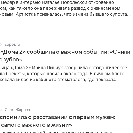
 Вебер в интервью Наталье Подольской откровенно
том, как тяжело она переживала развод с бизнесменом
овым. Артистка призналась, что измена бывшего супруга
super.ru
 «Дома 2» сообщила о важном событии: «Сняли
с зубов»
ница «Дома 2» Ирина Пинчук завершила ортодонтическое
ла брекеты, которые носила около года. В личном блоге
ковала видео из кабинета стоматолога, где показала
ия
Соня Жарова
спомнила о расставании с первым мужем:
самого важного в жизни»
 резко ответила хейтерам, которые атаковали ее в