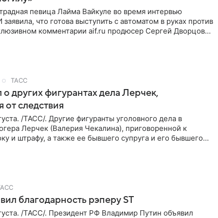
традная певица Лайма Вайкуле во время интервью
заявила, что готова выступить с автоматом в руках против
клюзивном комментарии aif.ru продюсер Сергей Дворцов
ТАСС
 о других фигурантах дела Лерчек,
 от следствия
уста. /ТАСС/. Другие фигуранты уголовного дела в
огера Лерчек (Валерия Чекалина), приговоренной к
ку и штрафу, а также ее бывшего супруга и его бывшего
ра,
ТАСС
вил благодарность рэперу ST
уста. /ТАСС/. Президент РФ Владимир Путин объявил