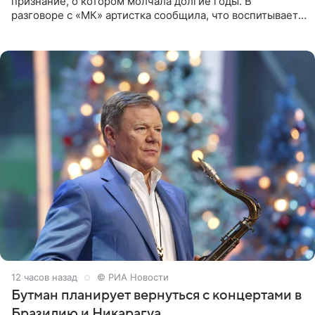
признание, о котором молчала долгие годы. В
разговоре с «МК» артистка сообщила, что воспитывает
не одного, а сразу двух сыновей. «На самом деле я
всегда мечтала, что
12 часов назад
© РИА Новости
Бутман планирует вернуться с концертами в
Бразилию и Никарагуа