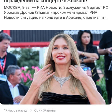
ограждений на концерте в Абакане
МОСКВА, 9 авг — РИА Новости. Заслуженный артист РФ
Ярослав Дронов (Shaman) прокомментировал РИА
Новости ситуацию на концерте в Абакане, отметив, что
во время исполнения песни «Братья-славяне» он
обменивался
17 часов назад
Соня Жарова