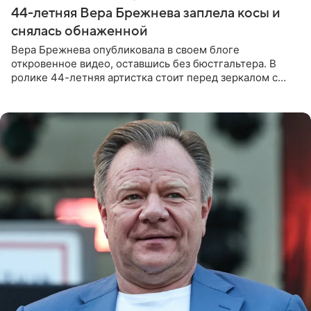
44-летняя Вера Брежнева заплела косы и
снялась обнаженной
Вера Брежнева опубликовала в своем блоге
откровенное видео, оставшись без бюстгальтера. В
ролике 44-летняя артистка стоит перед зеркалом с
обнаженной грудью. Волосы певица собрала в косы и
надела головной убор.