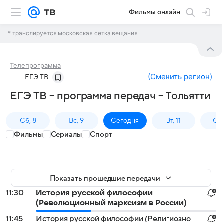
Фильмы онлайн
* транслируется московская сетка вещания
Телепрограмма
(
Сменить регион
)
ЕГЭ ТВ
ЕГЭ ТВ – программа передач – Тольятти
Сб, 8
Вс, 9
Сегодня
Вт, 11
Ср,
Фильмы
Сериалы
Спорт
Показать прошедшие передачи
11:30
История русской философии
(Революционный марксизм в России)
11:45
История русской философии (Религиозно-