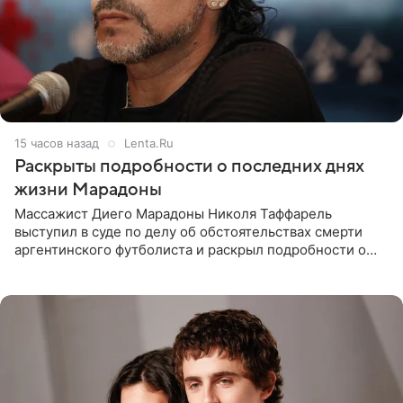
15 часов назад
Lenta.Ru
Раскрыты подробности о последних днях
жизни Марадоны
Массажист Диего Марадоны Николя Таффарель
выступил в суде по делу об обстоятельствах смерти
аргентинского футболиста и раскрыл подробности о
последних днях его жизни. Его слова приводит AFP. На
заседании