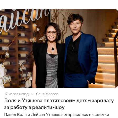
силам. Певица утверждает, что истерики и потеря
17 часов назад
Соня Жарова
Воля и Утяшева платят своим детям зарплату
за работу в реалити-шоу
Павел Воля и Ляйсан Утяшева отправились на съемки