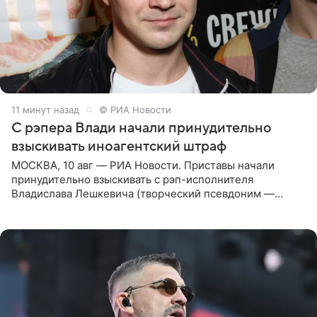
11 минут назад
© РИА Новости
С рэпера Влади начали принудительно
взыскивать иноагентский штраф
МОСКВА, 10 авг — РИА Новости. Приставы начали
принудительно взыскивать с рэп-исполнителя
Владислава Лешкевича (творческий псевдоним —
Влади; признан иноагентом в РФ) штраф за нарушение
порядка деятельности