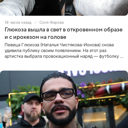
18 часов назад
Соня Жарова
Глюкоза вышла в свет в откровенном образе
и с ирокезом на голове
Певица Глюкоза (Наталья Чистякова-Ионова) снова
удивила публику своим появлением. На этот раз
артистка выбрала провокационный наряд — футболку с
принтом, имитирующим полуобнаженную грудь. Свой
образ Глюкоза