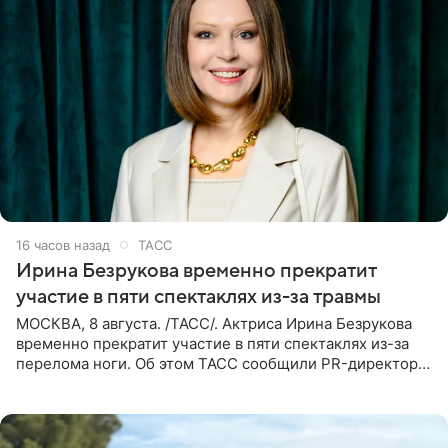
16 часов назад
ТАСС
Ирина Безрукова временно прекратит
участие в пяти спектаклях из-за травмы
МОСКВА, 8 августа. /ТАСС/. Актриса Ирина Безрукова
временно прекратит участие в пяти спектаклях из-за
перелома ноги. Об этом ТАСС сообщили PR-директор
артистки Станислав Влайку и пресс-атташе
Московского