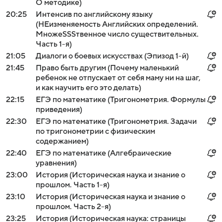
О методике)
20:25
Интенсив по английскому языку
(НЕизменяемость Aнглийских определений.
МножeSSSтвенное число существительных.
Часть 1-я)
21:05
Диалоги о боевых искусствах (Эпизод 1-й)
21:45
Право быть другим (Почему маленький
ребенок не отпускает от себя маму ни на шаг,
и как научить его это делать)
22:15
ЕГЭ по математике (Тригонометрия. Формулы
приведения)
22:30
ЕГЭ по математике (Тригонометрия. Задачи
по тригонометрии с физическим
содержанием)
22:40
ЕГЭ по математике (Алгебраические
уравнения)
23:00
История (Историческая наука и знание о
прошлом. Часть 1-я)
23:10
История (Историческая наука и знание о
прошлом. Часть 2-я)
23:25
История (Историческая наука: страницы