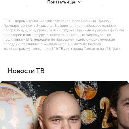
Показать еще
ЕГЭ — первый тематический телеканал, посвященный Единому
Государственному Экзамену. В эфире канала — образовательные
программы, курсы, уроки, лекции, художественные и учебные фильмы
по истории и литературе, а также качественные видеокурсы по
подготовке к ЕГЭ, передачи по профориентации, юмористические
передачи, связанные с жизнью школы. Смотрите полную
телепрограмму телеканала ЕГЭ ТВ для города Тольятти на «ТВ Mail».
Новости ТВ