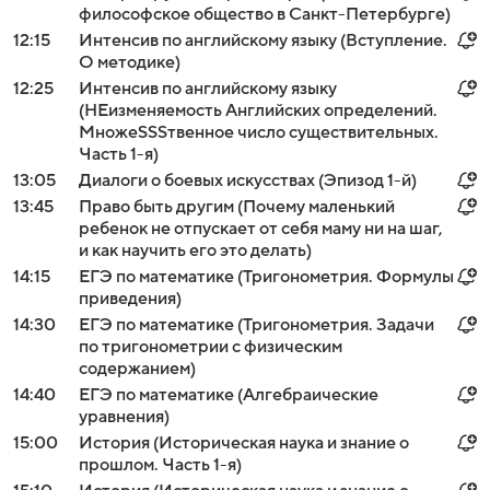
философское общество в Санкт-Петербурге)
12:15
Интенсив по английскому языку (Вступление.
О методике)
12:25
Интенсив по английскому языку
(НЕизменяемость Aнглийских определений.
МножeSSSтвенное число существительных.
Часть 1-я)
13:05
Диалоги о боевых искусствах (Эпизод 1-й)
13:45
Право быть другим (Почему маленький
ребенок не отпускает от себя маму ни на шаг,
и как научить его это делать)
14:15
ЕГЭ по математике (Тригонометрия. Формулы
приведения)
14:30
ЕГЭ по математике (Тригонометрия. Задачи
по тригонометрии с физическим
содержанием)
14:40
ЕГЭ по математике (Алгебраические
уравнения)
15:00
История (Историческая наука и знание о
прошлом. Часть 1-я)