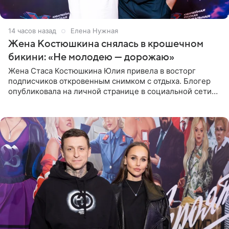
14 часов назад
Елена Нужная
Жена Костюшкина снялась в крошечном
бикини: «Не молодею — дорожаю»
Жена Стаса Костюшкина Юлия привела в восторг
подписчиков откровенным снимком с отдыха. Блогер
опубликовала на личной странице в социальной сети
фото в ярком бикини, позируя на пирсе во время отпуска
в Турции,