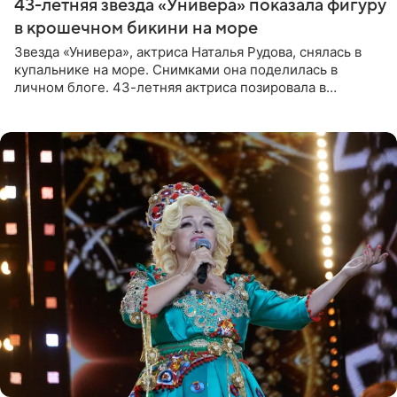
43-летняя звезда «Универа» показала фигуру
в крошечном бикини на море
Звезда «Универа», актриса Наталья Рудова, снялась в
купальнике на море. Снимками она поделилась в
личном блоге. 43-летняя актриса позировала в
бордовом крошечном бикини с золотыми деталями.
Волосы Рудова