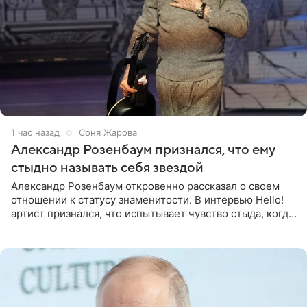
1 час назад
Соня Жарова
Александр Розенбаум признался, что ему
стыдно называть себя звездой
Александр Розенбаум откровенно рассказал о своем
отношении к статусу знаменитости. В интервью Hello!
артист признался, что испытывает чувство стыда, когда
его называют звездой. «По молодости я как‑то по пьяни