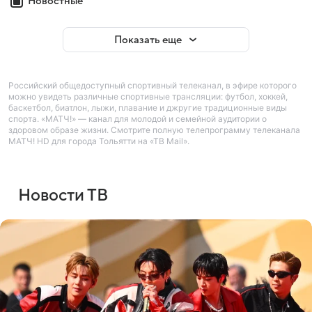
Новостные
Показать еще
Российский общедоступный спортивный телеканал, в эфире которого
можно увидеть различные спортивные трансляции: футбол, хоккей,
баскетбол, биатлон, лыжи, плавание и джругие традиционные виды
спорта. «МАТЧ!» — канал для молодой и семейной аудитории о
здоровом образе жизни. Смотрите полную телепрограмму телеканала
МАТЧ! HD для города Тольятти на «ТВ Mail».
Новости ТВ