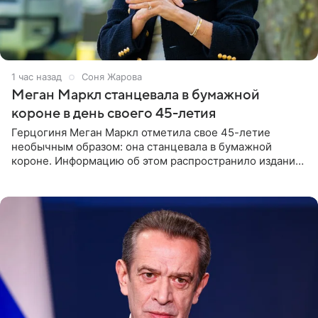
1 час назад
Соня Жарова
Меган Маркл станцевала в бумажной
короне в день своего 45-летия
Герцогиня Меган Маркл отметила свое 45-летие
необычным образом: она станцевала в бумажной
короне. Информацию об этом распространило издание
People. На праздновании в своем особняке в Монтесито
именинница