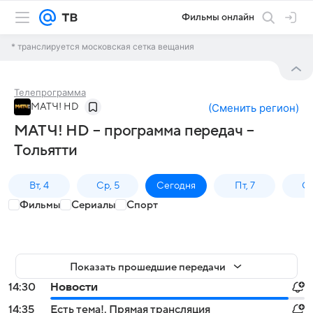
Фильмы онлайн
* транслируется московская сетка вещания
Телепрограмма
МАТЧ! HD
(
Сменить регион
)
МАТЧ! HD – программа передач –
Тольятти
Вт, 4
Ср, 5
Сегодня
Пт, 7
Сб
Фильмы
Сериалы
Спорт
Показать прошедшие передачи
14:30
Новости
14:35
Есть тема!. Прямая трансляция