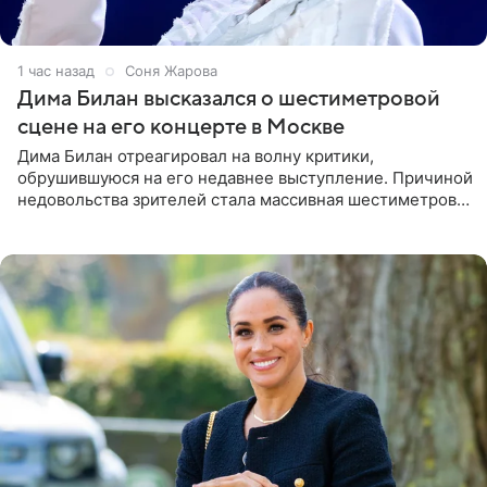
1 час назад
Соня Жарова
Дима Билан высказался о шестиметровой
сцене на его концерте в Москве
Дима Билан отреагировал на волну критики,
обрушившуюся на его недавнее выступление. Причиной
недовольства зрителей стала массивная шестиметровая
конструкция сцены, которая полностью перекрыла
обзор артиста для