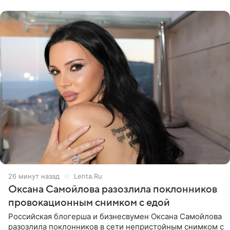
серию снимков,
26 минут назад
Lenta.Ru
Оксана Самойлова разозлила поклонников
провокационным снимком с едой
Российская блогерша и бизнесвумен Оксана Самойлова
разозлила поклонников в сети непристойным снимком с