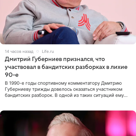
14 часов назад
Life.ru
Дмитрий Губерниев признался, что
участвовал в бандитских разборках в лихие
90-е
В 1990-е годы спортивному комментатору Дмитрию
Губерниеву трижды довелось оказаться участником
бандитских разборок. В одной из таких ситуаций ему
выдали тяжелый предмет и приказали вступить в драку,
однако он