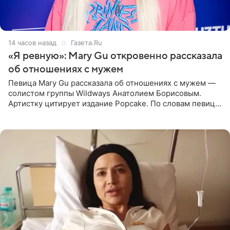
14 часов назад
Газета.Ru
«Я ревную»: Mary Gu откровенно рассказала
об отношениях с мужем
Певица Mary Gu рассказала об отношениях с мужем —
солистом группы Wildways Анатолием Борисовым.
Артистку цитирует издание Popcake. По словам певицы,
залог любви — это принять недостатки другого
человека. Также