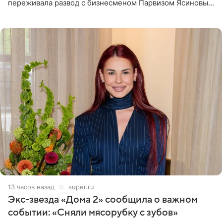
переживала развод с бизнесменом Парвизом Ясиновым.
Артистка призналась, что измена бывшего супруга стала
для нее
13 часов назад
super.ru
Экс-звезда «Дома 2» сообщила о важном
событии: «Сняли мясорубку с зубов»