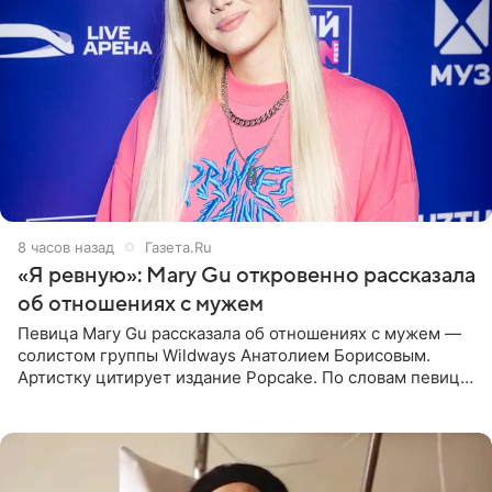
8 часов назад
Газета.Ru
«Я ревную»: Mary Gu откровенно рассказала
об отношениях с мужем
Певица Mary Gu рассказала об отношениях с мужем —
солистом группы Wildways Анатолием Борисовым.
Артистку цитирует издание Popcake. По словам певицы,
залог любви — это принять недостатки другого
человека. Также