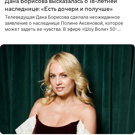
Дана Борисова высказалась о 18-летней
наследнице: «Есть дочери и получше»
Телеведущая Дана Борисова сделала неожиданное
заявление о наследнице Полине Аксеновой, которое
может задеть ее чувства. В эфире «Шоу Воли» 50-
летняя знаменитость откровенно призналась, что не
считает свою дочь