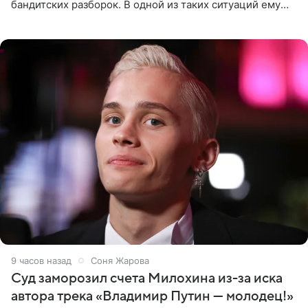
бандитских разборок. В одной из таких ситуаций ему
выдали тяжелый предмет и приказали вступить в драку,
однако он
9 часов назад
Соня Жарова
Суд заморозил счета Милохина из-за иска
автора трека «Владимир Путин — молодец!»