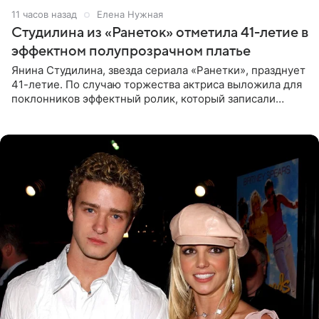
11 часов назад
Елена Нужная
Студилина из «Ранеток» отметила 41-летие в
эффектном полупрозрачном платье
Янина Студилина, звезда сериала «Ранетки», празднует
41-летие. По случаю торжества актриса выложила для
поклонников эффектный ролик, который записали
прошлой ночью. В кадре артистка предстала в
вечернем