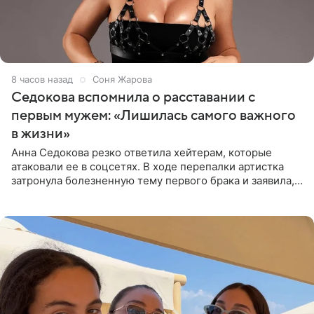
8 часов назад
Соня Жарова
Седокова вспомнила о расставании с
первым мужем: «Лишилась самого важного
в жизни»
Анна Седокова резко ответила хейтерам, которые
атаковали ее в соцсетях. В ходе перепалки артистка
затронула болезненную тему первого брака и заявила,
что чужие судьбы — не ее зона ответственности. От
Валентина