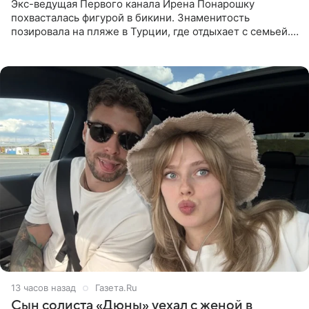
Экс-ведущая Первого канала Ирена Понарошку
похвасталась фигурой в бикини. Знаменитость
позировала на пляже в Турции, где отдыхает с семьей.
Она поделилась кадрами с отдыха в Instagram (владелец
компания Meta
13 часов назад
Газета.Ru
Сын солиста «Дюны» уехал с женой в