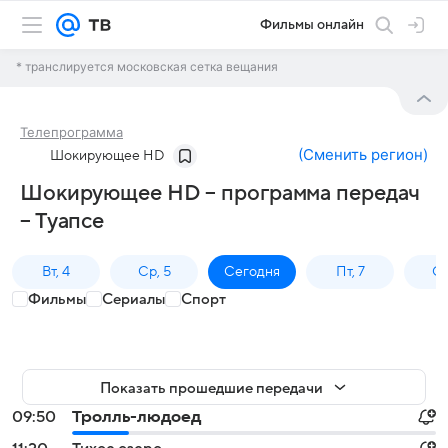
Фильмы онлайн
* транслируется московская сетка вещания
Телепрограмма
(
Сменить регион
)
Шокирующее HD
Шокирующее HD – программа передач
– Туапсе
Вт, 4
Ср, 5
Сегодня
Пт, 7
Сб
Фильмы
Сериалы
Спорт
Показать прошедшие передачи
09:50
Тролль-людоед