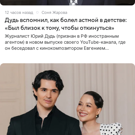
12 часов назад
Соня Жарова
Дудь вспомнил, как болел астмой в детстве:
«Был близок к тому, чтобы откинуться»
Журналист Юрий Дудь (признан в РФ иностранным
агентом) в новом выпуске своего YouTube-канала, где
он беседовал с кинокомпозитором Евгением
Гальпериным, поделился личной историей о борьбе с
бронхиальной астмой в