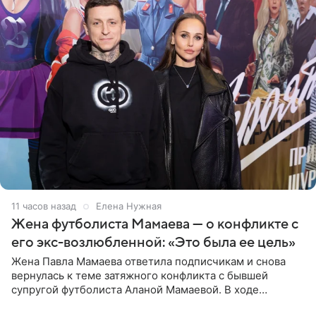
11 часов назад
Елена Нужная
Жена футболиста Мамаева — о конфликте с
его экс-возлюбленной: «Это была ее цель»
Жена Павла Мамаева ответила подписчикам и снова
вернулась к теме затяжного конфликта с бывшей
супругой футболиста Аланой Мамаевой. В ходе
общения с аудиторией один из пользователей