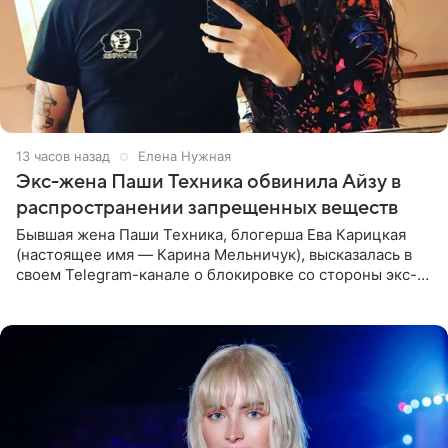
13 часов назад
Елена Нужная
Экс-жена Паши Техника обвинила Айзу в
распространении запрещенных веществ
Бывшая жена Паши Техника, блогерша Ева Карицкая
(настоящее имя — Карина Мельничук), высказалась в
своем Telegram-канале о блокировке со стороны экс-
супруги Гуфа Айзы-Лилуны Ай. Карицкая утверждает,
что ее