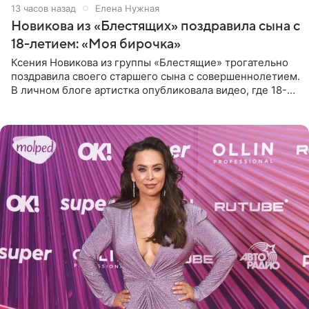
13 часов назад
Елена Нужная
Новикова из «Блестящих» поздравила сына с
18-летием: «Моя бирочка»
Ксения Новикова из группы «Блестящие» трогательно
поздравила своего старшего сына с совершеннолетием.
В личном блоге артистка опубликовала видео, где 18-
летний Мирон легко подхватил маму на руки и закружил
во