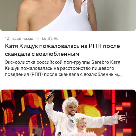
12 часов назад
Lenta.Ru
Катя Кищук пожаловалась на РПП после
скандала с возлюбленным
Экс-солистка российской поп-группы Serebro Катя
Кищук пожаловалась на расстройство пищевого
поведения (РПП) после скандала с возлюбленным,
популярным рэпером 9mice (настоящее имя — Сергей
Дмитриев).