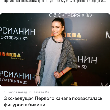
артистка показала фото, где ее муж Стефано Тиоццо и
их маленькая дочь спят рядом. На снимке отец и
малышка лежат в
13 часов назад
Газета.Ru
Экс-ведущая Первого канала похвасталась
фигурой в бикини