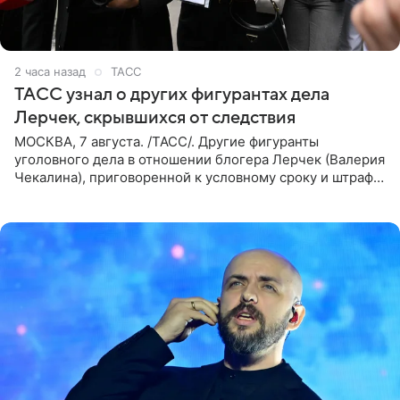
2 часа назад
ТАСС
ТАСС узнал о других фигурантах дела
Лерчек, скрывшихся от следствия
МОСКВА, 7 августа. /ТАСС/. Другие фигуранты
уголовного дела в отношении блогера Лерчек (Валерия
Чекалина), приговоренной к условному сроку и штрафу,
а также ее бывшего супруга и его бывшего бизнес-
партнера,