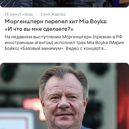
18 минут назад
Соня Жарова
Моргенштерн перепел хит Mia Boyka:
«И что вы мне сделаете?»
На недавнем выступлении Моргенштерн (признан в РФ
иностранным агентом) исполнил трек Mia Boyka (Мария
Бойко) «Базовый минимум». Видео с концерта
опубликовала Алена Жигалова в своем Telegram-
канале. «Доброе утро