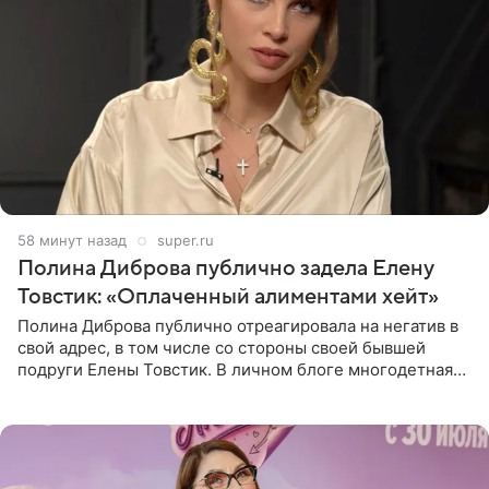
58 минут назад
super.ru
Полина Диброва публично задела Елену
Товстик: «Оплаченный алиментами хейт»
Полина Диброва публично отреагировала на негатив в
свой адрес, в том числе со стороны своей бывшей
подруги Елены Товстик. В личном блоге многодетная
мама дала понять, что считает экс‑супругу Романа
Товстика