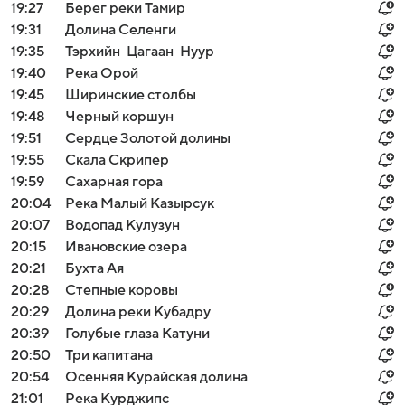
19:27
Берег реки Тамир
19:31
Долина Селенги
19:35
Тэрхийн-Цагаан-Нуур
19:40
Река Орой
19:45
Ширинские столбы
19:48
Черный коршун
19:51
Сердце Золотой долины
19:55
Скала Скрипер
19:59
Сахарная гора
20:04
Река Малый Казырсук
20:07
Водопад Кулузун
20:15
Ивановские озера
20:21
Бухта Ая
20:28
Степные коровы
20:29
Долина реки Кубадру
20:39
Голубые глаза Катуни
20:50
Три капитана
20:54
Осенняя Курайская долина
21:01
Река Курджипс