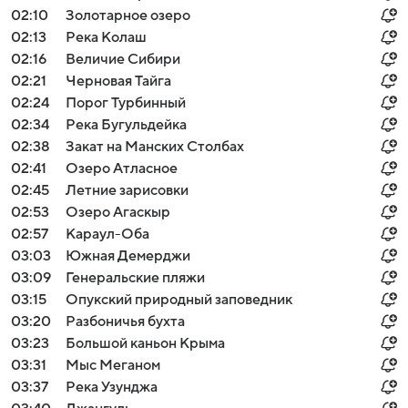
02:10
Золотарное озеро
02:13
Река Колаш
02:16
Величие Сибири
02:21
Черновая Тайга
02:24
Порог Турбинный
02:34
Река Бугульдейка
02:38
Закат на Манских Столбах
02:41
Озеро Атласное
02:45
Летние зарисовки
02:53
Озеро Агаскыр
02:57
Караул-Оба
03:03
Южная Демерджи
03:09
Генеральские пляжи
03:15
Опукский природный заповедник
03:20
Разбоничья бухта
03:23
Большой каньон Крыма
03:31
Мыс Меганом
03:37
Река Узунджа