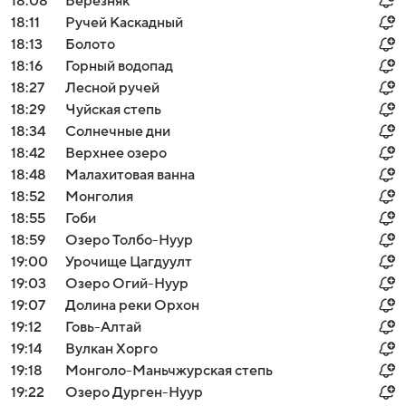
18:08
Березняк
18:11
Ручей Каскадный
18:13
Болото
18:16
Горный водопад
18:27
Лесной ручей
18:29
Чуйская степь
18:34
Солнечные дни
18:42
Верхнее озеро
18:48
Малахитовая ванна
18:52
Монголия
18:55
Гоби
18:59
Озеро Толбо-Нуур
19:00
Урочище Цагдуулт
19:03
Озеро Огий-Нуур
19:07
Долина реки Орхон
19:12
Говь-Алтай
19:14
Вулкан Хорго
19:18
Монголо-Маньчжурская степь
19:22
Озеро Дурген-Нуур