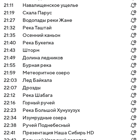
21:11
Навалищенское ущелье
21:19
Скала Парус
21:27
Водопады реки Жане
21:32
Река Таштай
21:35
Осенний каньон
21:40
Река Букепка
21:43
Шторм
21:49
Долина ледников
21:55
Бурная река
21:59
Метеоритное озеро
22:03
Лед Байкала
22:07
Дрозды
22:12
Река Шабага
22:16
Горный ручей
22:23
Река Большой Хунухузух
22:34
Изумрудные озера
22:38
Ручей Поднебесный
22:41
Презентация Наша Сибирь HD