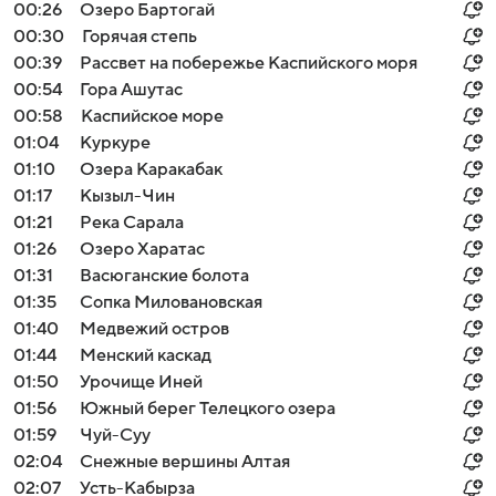
00:26
Озеро Бартогай
00:30
Горячая степь
00:39
Рассвет на побережье Каспийского моря
00:54
Гора Ашутас
00:58
Каспийское море
01:04
Куркуре
01:10
Озера Каракабак
01:17
Кызыл-Чин
01:21
Река Сарала
01:26
Озеро Харатас
01:31
Васюганские болота
01:35
Сопка Миловановская
01:40
Медвежий остров
01:44
Менский каскад
01:50
Урочище Иней
01:56
Южный берег Телецкого озера
01:59
Чуй-Суу
02:04
Снежные вершины Алтая
02:07
Усть-Кабырза