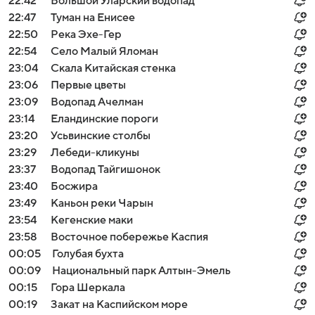
22:42
Большой Уларский водопад
22:47
Туман на Енисее
22:50
Река Эхе-Гер
22:54
Село Малый Яломан
23:04
Скала Китайская стенка
23:06
Первые цветы
23:09
Водопад Ачелман
23:14
Еландинские пороги
23:20
Усьвинские столбы
23:29
Лебеди-кликуны
23:37
Водопад Тайгишонок
23:40
Босжира
23:49
Каньон реки Чарын
23:54
Кегенские маки
23:58
Восточное побережье Каспия
00:05
Голубая бухта
00:09
Национальный парк Алтын-Эмель
00:15
Гора Шеркала
00:19
Закат на Каспийском море