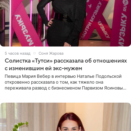
5 часов назад
Соня Жарова
Солистка «Тутси» рассказала об отношениях
с изменившим ей экс-мужем
Певица Мария Вебер в интервью Наталье Подольской
откровенно рассказала о том, как тяжело она
переживала развод с бизнесменом Парвизом Ясиновым.
Артистка призналась, что измена бывшего супруга стала
для нее