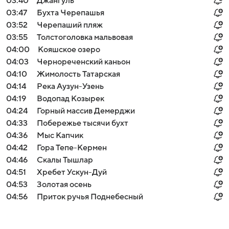
03:40
Джангуль
03:47
Бухта Черепашья
03:52
Черепаший пляж
03:55
Толстоголовка мальвовая
04:00
Кояшское озеро
04:03
Чернореченский каньон
04:10
Жимолость Татарская
04:14
Река Аузун-Узень
04:19
Водопад Козырек
04:24
Горный массив Демерджи
04:33
Побережье тысячи бухт
04:36
Мыс Капчик
04:42
Гора Тепе-Кермен
04:46
Скалы Тышлар
04:51
Хребет Ускун-Дуй
04:53
Золотая осень
04:56
Приток ручья Поднебесный