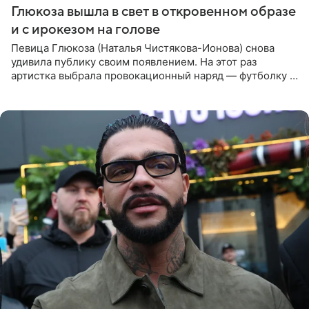
Глюкоза вышла в свет в откровенном образе
и с ирокезом на голове
Певица Глюкоза (Наталья Чистякова-Ионова) снова
удивила публику своим появлением. На этот раз
артистка выбрала провокационный наряд — футболку с
принтом, имитирующим полуобнаженную грудь. Свой
образ Глюкоза