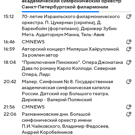
академический симфонический оркестр
Санкт-Петербургской филармонии
15:12
70-летие Израильского филармонического
оркестра. П. Цукерман (скрипка), Д.
Баренбойм (фортепиано). Дирижер Зубин
Мета. Аудиториум Манна, Тель-Авив
16:46
СМNEWS
16:59
Авторский концерт Миляуши Хайруллиной.
За роялем автор
18:04
"Приключения Пиноккио". Опера Джонатана
Дава по роману Карло Коллоди. Северная
Опера, Лидс
20:42
Малер. Симфония № 8. Государственная
академическая симфоническая капелла
России. Детский хор Большого театра.
Дирижер - Валерий Полянский
21:56
СМNEWS
22:06
Рахманиновские дни. Большой
симфонический оркестр имени
П.И.Чайковского, Владимир Федосеев,
Андрей Коробейников