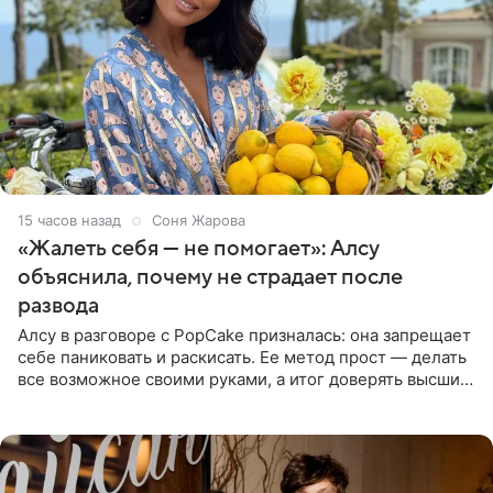
15 часов назад
Соня Жарова
«Жалеть себя — не помогает»: Алсу
объяснила, почему не страдает после
развода
Алсу в разговоре с PopCake призналась: она запрещает
себе паниковать и раскисать. Ее метод прост — делать
все возможное своими руками, а итог доверять высшим
силам. Певица утверждает, что истерики и потеря