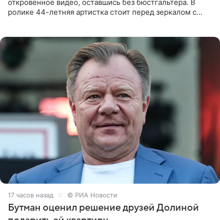
откровенное видео, оставшись без бюстгальтера. В
ролике 44-летняя артистка стоит перед зеркалом с
обнаженной грудью. Волосы певица собрала в косы и
надела головной убор.
17 часов назад
© РИА Новости
Бутман оценил решение друзей Долиной