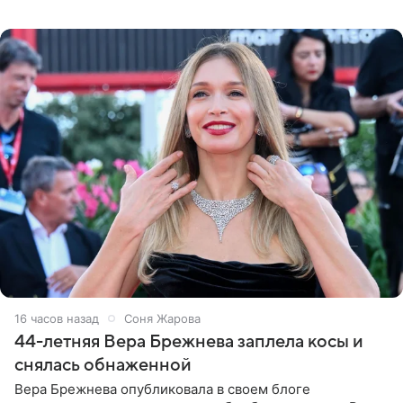
во время исполнения песни «Братья-славяне» он
обменивался
16 часов назад
Соня Жарова
44-летняя Вера Брежнева заплела косы и
снялась обнаженной
Вера Брежнева опубликовала в своем блоге