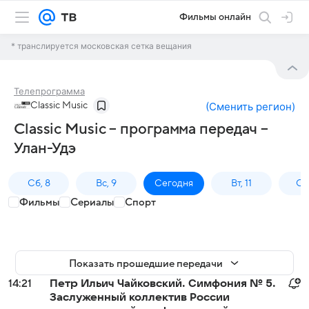
Фильмы онлайн
* транслируется московская сетка вещания
Телепрограмма
Classic Music
(
Сменить регион
)
Classic Music – программа передач –
Улан-Удэ
Сб, 8
Вс, 9
Сегодня
Вт, 11
Ср,
Фильмы
Сериалы
Спорт
Показать прошедшие передачи
14:21
Петр Ильич Чайковский. Симфония № 5.
Заслуженный коллектив России