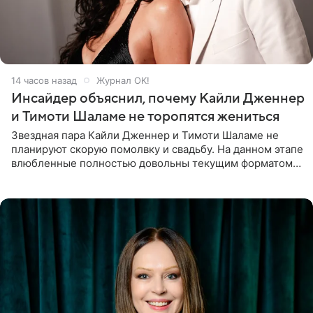
14 часов назад
Журнал OK!
Инсайдер объяснил, почему Кайли Дженнер
и Тимоти Шаламе не торопятся жениться
Звездная пара Кайли Дженнер и Тимоти Шаламе не
планируют скорую помолвку и свадьбу. На данном этапе
влюбленные полностью довольны текущим форматом
своих отношений и сознательно не хотят торопить
события. Сейчас