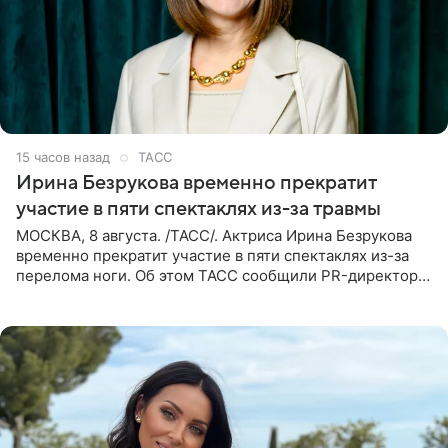
15 часов назад
ТАСС
Ирина Безрукова временно прекратит
участие в пяти спектаклях из-за травмы
МОСКВА, 8 августа. /ТАСС/. Актриса Ирина Безрукова
временно прекратит участие в пяти спектаклях из-за
перелома ноги. Об этом ТАСС сообщили PR-директор
артистки Станислав Влайку и пресс-атташе
Московского