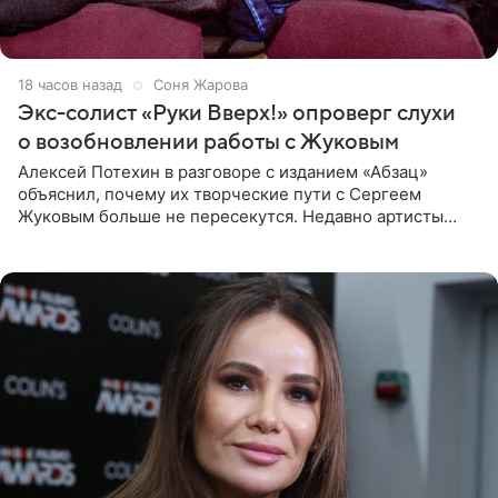
18 часов назад
Соня Жарова
Экс-солист «Руки Вверх!» опроверг слухи
о возобновлении работы с Жуковым
Алексей Потехин в разговоре с изданием «Абзац»
объяснил, почему их творческие пути с Сергеем
Жуковым больше не пересекутся. Недавно артисты
воссоединились на большом концерте «30 нам уже!»,
который прошел в