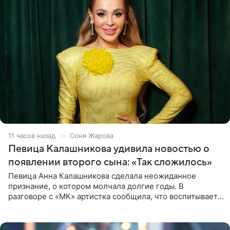
11 часов назад
Соня Жарова
Певица Калашникова удивила новостью о
появлении второго сына: «Так сложилось»
Певица Анна Калашникова сделала неожиданное
признание, о котором молчала долгие годы. В
разговоре с «МК» артистка сообщила, что воспитывает
не одного, а сразу двух сыновей. «На самом деле я
всегда мечтала, что