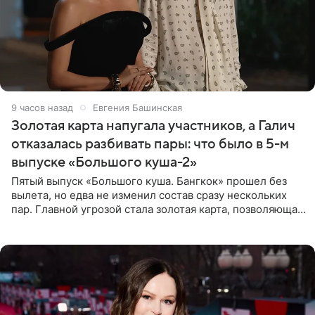
9 часов назад
Евгения Башинская
Золотая карта напугала участников, а Галич
отказалась разбивать пары: что было в 5-м
выпуске «Большого куша-2»
Пятый выпуск «Большого куша. Бангкок» прошел без
вылета, но едва не изменил состав сразу нескольких
пар. Главной угрозой стала золотая карта, позволяющая
разлучить один из дуэтов и поменять участников
местами.