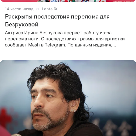
14 часов назад
Lenta.Ru
Раскрыты последствия перелома для
Безруковой
Актриса Ирина Безрукова прервет работу из-за
перелома ноги. О последствиях травмы для артистки
сообщает Mash в Telegram. По данным издания,
Безрукова пропустит 15 спектаклей — восемь показов
«Женитьбы Фигаро»,