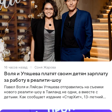
16 часов назад
Соня Жарова
Воля и Утяшева платят своим детям зарплату
за работу в реалити-шоу
Павел Воля и Ляйсан Утяшева отправились на съемки
нового реалити-шоу в Таиланд не одни, а вместе с
детьми. Как сообщает издание «СтарХит», 13-летний
Роберт и 11-летняя София не просто сопровождают
родителей, а