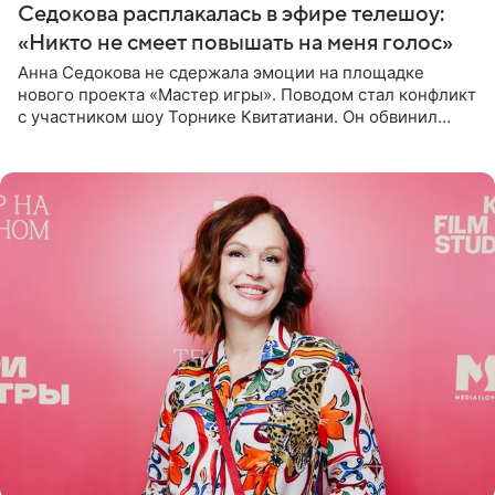
Седокова расплакалась в эфире телешоу:
«Никто не смеет повышать на меня голос»
Анна Седокова не сдержала эмоции на площадке
нового проекта «Мастер игры». Поводом стал конфликт
с участником шоу Торнике Квитатиани. Он обвинил
певицу в нечестной игре, и словесная перепалка
переросла в