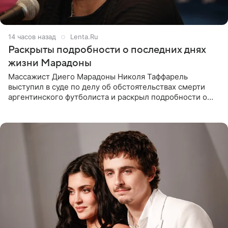
14 часов назад
Lenta.Ru
Раскрыты подробности о последних днях
жизни Марадоны
Массажист Диего Марадоны Николя Таффарель
выступил в суде по делу об обстоятельствах смерти
аргентинского футболиста и раскрыл подробности о
последних днях его жизни. Его слова приводит AFP. На
заседании