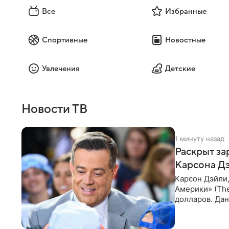
Все
Избранные
Спортивные
Новостные
Увлечения
Детские
Новости ТВ
1 минуту назад
Раскрыт за
Карсона Д
Карсон Дэйли
Америки» (The
долларов. Дан
команды прое