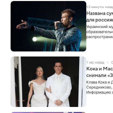
53 минуты наза
Названа су
для россия
Украинский му
образователь
распространил
исполнитель 
1 час назад
Кока и Мас
снимали «
Клава Кока и 
Середниково, 
Информацию о
за закрытыми