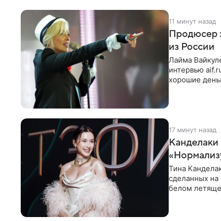
11 минут назад
Продюсер з
из России
Лайма Вайкуле
интервью aif.
хорошие деньг
10−20
17 минут назад
Канделаки 
«Нормализ
Тина Канделак
сделанных на 
белом летящем
Канделаки до