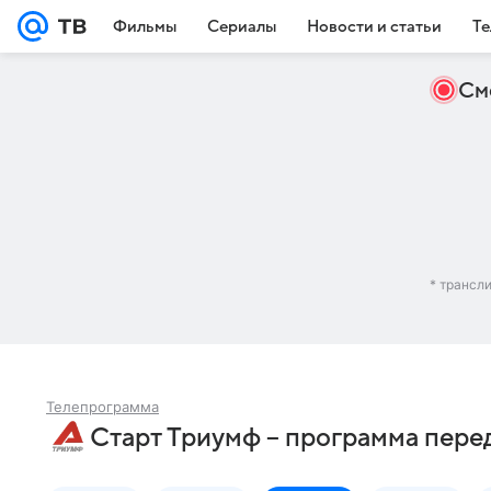
Фильмы
Сериалы
Новости и статьи
Те
См
* трансл
Телепрограмма
Старт Триумф – программа перед