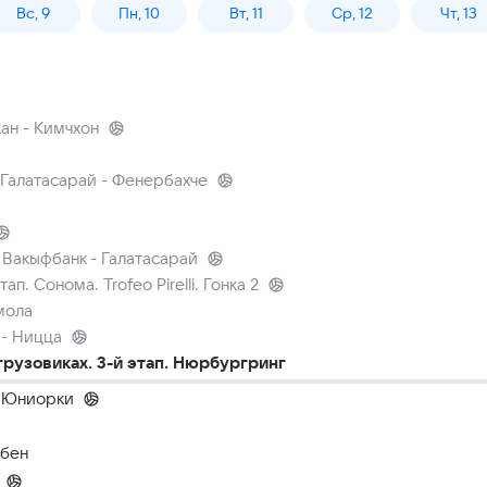
Вс, 9
Пн, 10
Вт, 11
Ср, 12
Чт, 13
ан - Кимчхон
 Галатасарай - Фенербахче
 Вакыфбанк - Галатасарай
ап. Сонома. Trofeo Pirelli. Гонка 2
мола
 - Ницца
рузовиках. 3-й этап. Нюрбургринг
. Юниорки
ебен