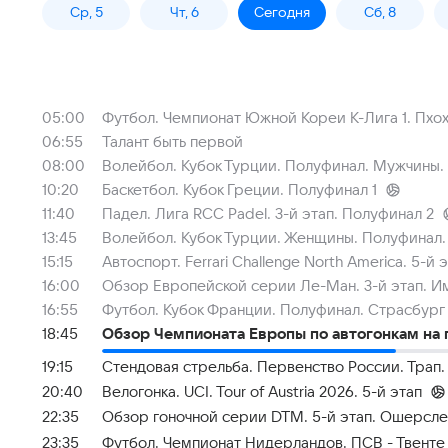
Ср, 5
Чт, 6
Сегодня
Сб, 8
05:00
Футбол. Чемпионат Южной Кореи К-Лига 1. Пхох
06:55
Талант быть первой
08:00
Волейбол. Кубок Турции. Полуфинал. Мужчины.
10:20
Баскетбол. Кубок Греции. Полуфинал 1
11:40
Падел. Лига RCC Padel. 3-й этап. Полуфинал 2
13:45
Волейбол. Кубок Турции. Женщины. Полуфинал.
15:15
Автоспорт. Ferrari Challenge North America. 5-й эт
16:00
Обзор Европейской серии Ле-Ман. 3-й этап. И
16:55
Футбол. Кубок Франции. Полуфинал. Страсбург
18:45
Обзор Чемпионата Европы по автогонкам на г
19:15
Стендовая стрельба. Первенство России. Трап
20:40
Велогонка. UCI. Tour of Austria 2026. 5-й этап
22:35
Обзор гоночной серии DTM. 5-й этап. Ошерсл
23:35
Футбол. Чемпионат Нидерландов. ПСВ - Твенте