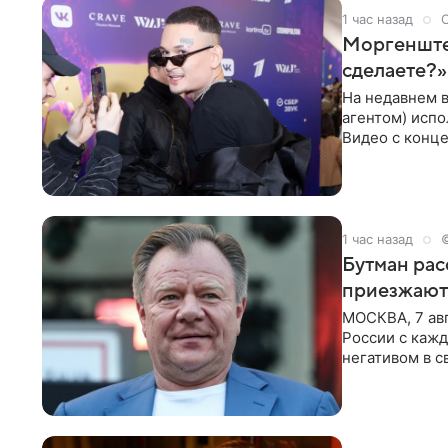
1 час назад
Моргенштер
сделаете?»
На недавнем 
агентом) испо
Видео с конце
канале. «Добр
1 час назад
Бутман рас
приезжают
МОСКВА, 7 ав
России с кажд
негативом в с
поэтому