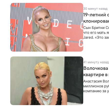
30 минут назад
19-летний 
клонирован
Сын Бритни С
что его мать
Jared. «Это з
фальшиво.
41 минуту назад
Волочкова 
квартире в
Анастасия Вол
миллионов ру
компанию за у
выложила