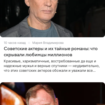
10 часов назад
Мария Владимирова
Советские актеры и их тайные романы: что
скрывали любимцы миллионов
Красивые, харизматичные, востребованные да еще и
надежные мужья и верные спутники — неудивительно,
что этих советских актеров обожали и уважали все
женщины большой страны, и наверняка не раз ставили
их в