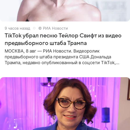
9 часов назад
© РИА Новости
TikTok убрал песню Тейлор Свифт из видео
предвыборного штаба Трампа
МОСКВА, 8 авг — РИА Новости. Видеоролик
предвыборного штаба президента США Дональда
Трампа, недавно опубликованный в соцсети TikTok,
остался без звуковой дорожки в виде песни August
(«Август») американской