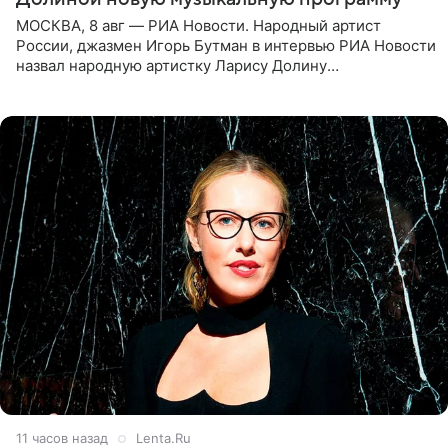
МОСКВА, 8 авг — РИА Новости. Народный артист
России, джазмен Игорь Бутман в интервью РИА Новости
назвал народную артистку Ларису Долину
великолепной певицей и рассказал о желании сделать с
ней новую совместную
11 часов назад
Lenta.Ru