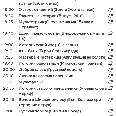
врачей Кабычкиных)
18:00
Остров открытий (Земля Обетованная)
18:20
Грамотные истории (Выпуск 26-й)
18:25
Мультстрана (О мультфильме "Белка и
Стрелка")
18:40
Едем, плаваем, летим (Внедорожники: Часть
1-я)
19:00
Исторический час (10-я серия)
19:10
Аты-баты (Герои Сталинграда)
19:25
Мастера и мастерицы (Аппликация на холсте)
19:40
История одной вещи (Московский трамвай)
20:00
Доброе слово (Грустный король)
20:10
Сказки для самых маленьких
20:20
Мультфильм
20:35
Истории старого чемоданчика (Ученый слон и
жираф)
20:45
Вечер в Шишкином лесу (Быт. Еще раз про
терпение и труд)
21:00
Русская дорога (Сергиев Посад)