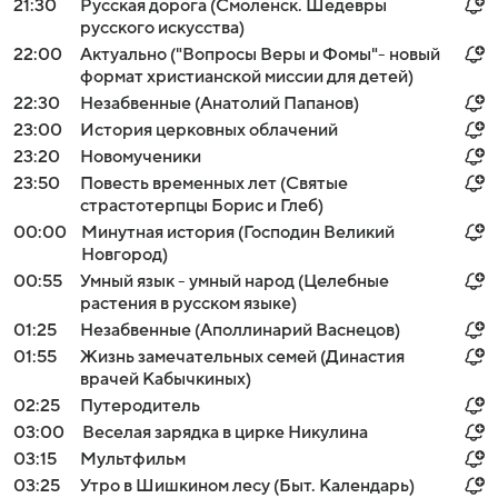
21:30
Русская дорога (Смоленск. Шедевры
русского искусства)
22:00
Актуально ("Вопросы Веры и Фомы"- новый
формат христианской миссии для детей)
22:30
Незабвенные (Анатолий Папанов)
23:00
История церковных облачений
23:20
Новомученики
23:50
Повесть временных лет (Святые
страстотерпцы Борис и Глеб)
00:00
Минутная история (Господин Великий
Новгород)
00:55
Умный язык - умный народ (Целебные
растения в русском языке)
01:25
Незабвенные (Аполлинарий Васнецов)
01:55
Жизнь замечательных семей (Династия
врачей Кабычкиных)
02:25
Путеродитель
03:00
Веселая зарядка в цирке Никулина
03:15
Мультфильм
03:25
Утро в Шишкином лесу (Быт. Календарь)