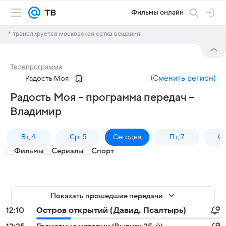
Фильмы онлайн
* транслируется московская сетка вещания
Телепрограмма
(
Сменить регион
)
Радость Моя
Радость Моя – программа передач –
Владимир
Вт, 4
Ср, 5
Сегодня
Пт, 7
Сб
Фильмы
Сериалы
Спорт
Показать прошедшие передачи
12:10
Остров открытий (Давид. Псалтырь)