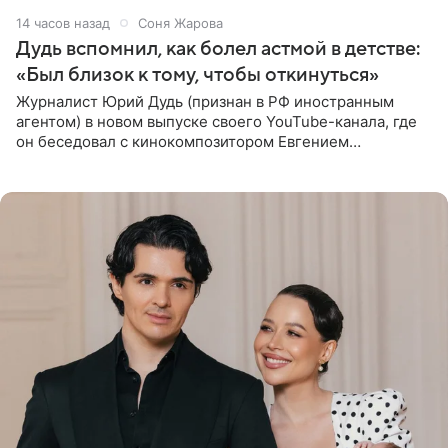
14 часов назад
Соня Жарова
Дудь вспомнил, как болел астмой в детстве:
«Был близок к тому, чтобы откинуться»
Журналист Юрий Дудь (признан в РФ иностранным
агентом) в новом выпуске своего YouTube-канала, где
он беседовал с кинокомпозитором Евгением
Гальпериным, поделился личной историей о борьбе с
бронхиальной астмой в