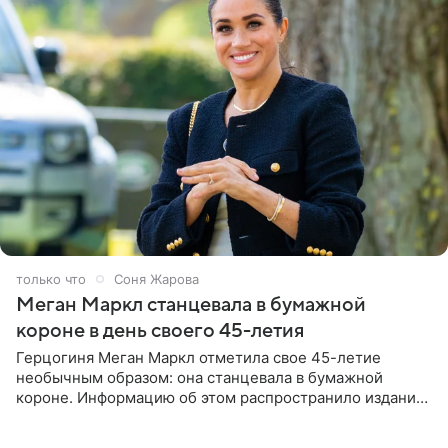
1 минуту назад
Соня Жарова
Меган Маркл станцевала в бумажной
короне в день своего 45-летия
Герцогиня Меган Маркл отметила свое 45-летие
необычным образом: она станцевала в бумажной
короне. Информацию об этом распространило издание
People. На праздновании в своем особняке в Монтесито
именинница