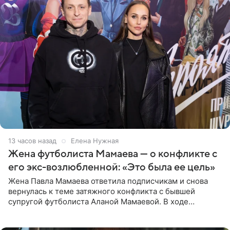
13 часов назад
Елена Нужная
Жена футболиста Мамаева — о конфликте с
его экс-возлюбленной: «Это была ее цель»
Жена Павла Мамаева ответила подписчикам и снова
вернулась к теме затяжного конфликта с бывшей
супругой футболиста Аланой Мамаевой. В ходе
общения с аудиторией один из пользователей
признался, что раньше судил о