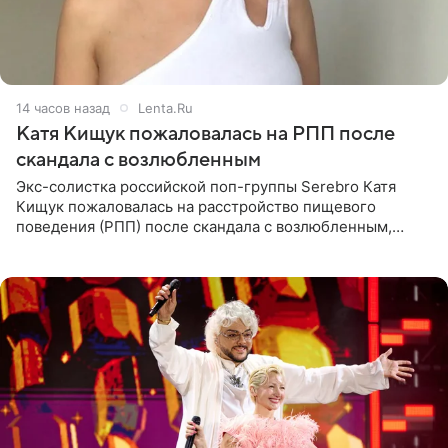
14 часов назад
Lenta.Ru
Катя Кищук пожаловалась на РПП после
скандала с возлюбленным
Экс-солистка российской поп-группы Serebro Катя
Кищук пожаловалась на расстройство пищевого
поведения (РПП) после скандала с возлюбленным,
популярным рэпером 9mice (настоящее имя — Сергей
Дмитриев).