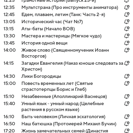
12:25
Грамотные истории (Выпуск 25-й)
12:35
Мультстрана (Про инструменты аниматора)
12:45
Едем, плаваем, летим (Танк: Часть 2-я)
13:05
Исторический час (Чат №7)
13:15
Аты-баты (Начало ВОВ)
13:30
Мастера и мастерицы (Мягкое чудо)
13:45
История одной вещи
14:00
Живое слово (Священномученик Иоанн
Восторгов)
14:15
Загадки Евангелия (Наказ юноше следовать за
Христом)
14:30
Лики Богородицы
15:00
Повесть временных лет (Святые
страстотерпцы Борис и Глеб)
15:10
Незабвенные (Аполлинарий Васнецов)
15:40
Умный язык - умный народ (Целебные
растения в русском языке)
16:10
Быть человеком (Личная эсхатология)
16:50
Наш батюшка (Протоиерей Михаил Бучин)
17:20
Жизнь замечательных семей (Династия