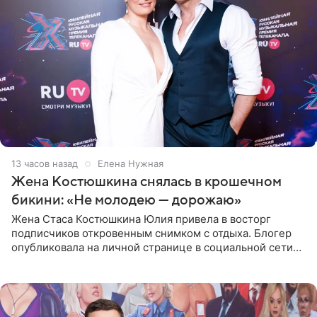
13 часов назад
Елена Нужная
Жена Костюшкина снялась в крошечном
бикини: «Не молодею — дорожаю»
Жена Стаса Костюшкина Юлия привела в восторг
подписчиков откровенным снимком с отдыха. Блогер
опубликовала на личной странице в социальной сети
фото в ярком бикини, позируя на пирсе во время отпуска
в Турции,