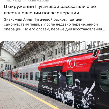
1 час назад
Соня Жарова
В окружении Пугачевой рассказали о ее
восстановлении после операции
Знакомый Аллы Пугачевой раскрыл детали
самочувствия певицы после недавно перенесенной
операции. По его словам, первые дни восстановления
дались артистке непросто: она боялась, что больше не
сможет вести