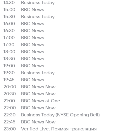
14:30
Business Today
15:00
BBC News
15:30
Business Today
16:00
BBC News
16:30
BBC News
17:00
BBC News
17:30
BBC News
18:00
BBC News
18:30
BBC News
19:00
BBC News
19:30
Business Today
19:45
BBC News
20:00
BBC News Now
20:30
BBC News Now
21:00
BBC News at One
22:00
BBC News Now
22:30
Business Today (NYSE Opening Bell)
22:45
BBC News Now
23:00
Verified Live. Прямая трансляция