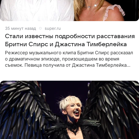
35 минут назад
super.ru
Стали известны подробности расставания
Бритни Спирс и Джастина Тимберлейка
Режиссер музыкального клипа Бритни Спирс рассказал
о драматичном эпизоде, произошедшем во время
съемок. Певица получила от Джастина Тимберлейка
сообщение о расставании прямо на площадке. По
словам постановщика,