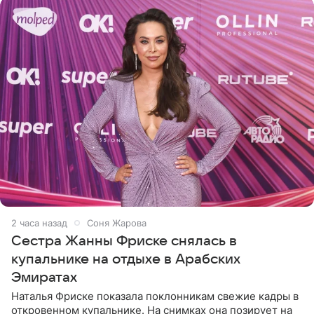
2 часа назад
Соня Жарова
Сестра Жанны Фриске снялась в
купальнике на отдыхе в Арабских
Эмиратах
Наталья Фриске показала поклонникам свежие кадры в
откровенном купальнике. На снимках она позирует на