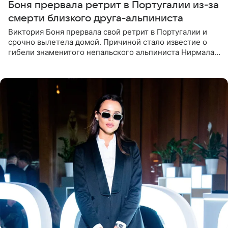
Боня прервала ретрит в Португалии из-за
смерти близкого друга-альпиниста
Виктория Боня прервала свой ретрит в Португалии и
срочно вылетела домой. Причиной стало известие о
гибели знаменитого непальского альпиниста Нирмала
«Нимса» Пурджи, которого модель называла своим
близким другом