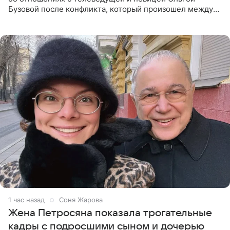
Бузовой после конфликта, который произошел между
ними в 2021 году в прямом эфире канала «Матч ТВ». В
разговоре с
1 час назад
Соня Жарова
Жена Петросяна показала трогательные
кадры с подросшими сыном и дочерью