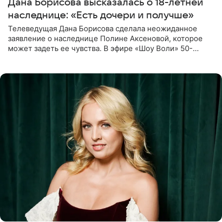
Дана Борисова высказалась о 18-летней
наследнице: «Есть дочери и получше»
Телеведущая Дана Борисова сделала неожиданное
заявление о наследнице Полине Аксеновой, которое
может задеть ее чувства. В эфире «Шоу Воли» 50-
летняя знаменитость откровенно призналась, что не
считает свою дочь