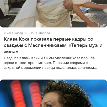
2 часа назад
Соня Жарова
Клава Кока показала первые кадры со
свадьбы с Масленниковым: «Теперь муж и
жена»
Свадьба Клавы Коки и Димы Масленникова прошла
вдали от посторонних глаз. Первыми кадрами с
закрытой церемонии певица поделилась в личном
блоге. Артистка выложила серию свадебных снимков и
оставила лаконичную