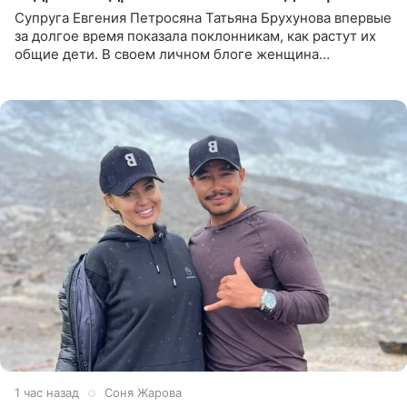
Супруга Евгения Петросяна Татьяна Брухунова впервые
за долгое время показала поклонникам, как растут их
общие дети. В своем личном блоге женщина
опубликовала редкие кадры с шестилетним сыном
Ваганом и
1 час назад
Соня Жарова