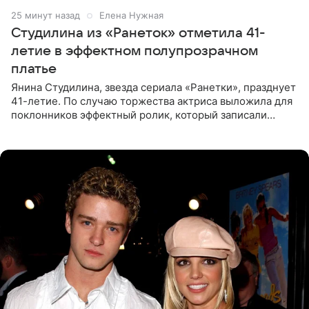
25 минут назад
Елена Нужная
Студилина из «Ранеток» отметила 41-
летие в эффектном полупрозрачном
платье
Янина Студилина, звезда сериала «Ранетки», празднует
41-летие. По случаю торжества актриса выложила для
поклонников эффектный ролик, который записали
прошлой ночью. В кадре артистка предстала в
вечернем