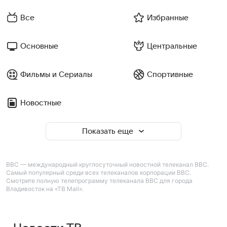
Все
Избранные
Основные
Центральные
Фильмы и Сериалы
Спортивные
Новостные
Показать еще
BBC — международный круглосуточный новостной телеканал BBC.
Самый популярный среди всех телеканалов корпорации BBC.
Смотрите полную телепрограмму телеканала BBC для города
Владивосток на «ТВ Mail».