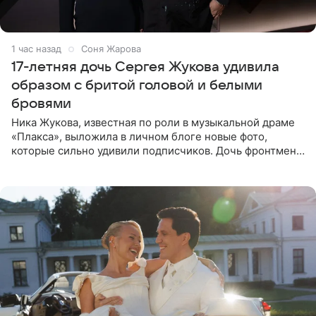
1 час назад
Соня Жарова
17-летняя дочь Сергея Жукова удивила
образом с бритой головой и белыми
бровями
Ника Жукова, известная по роли в музыкальной драме
«Плакса», выложила в личном блоге новые фото,
которые сильно удивили подписчиков. Дочь фронтмена
группы «Руки Вверх!» Сергея Жукова предстала перед
публикой с