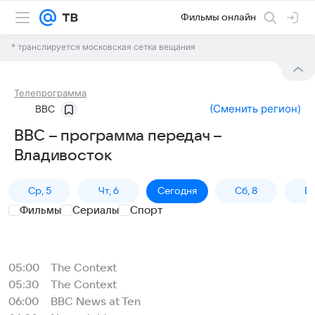
Фильмы онлайн
* транслируется московская сетка вещания
Телепрограмма
(
Сменить регион
)
BBC
BBC – программа передач –
Владивосток
Ср, 5
Чт, 6
Сегодня
Сб, 8
Вс
Фильмы
Сериалы
Спорт
05:00
The Context
05:30
The Context
06:00
BBC News at Ten