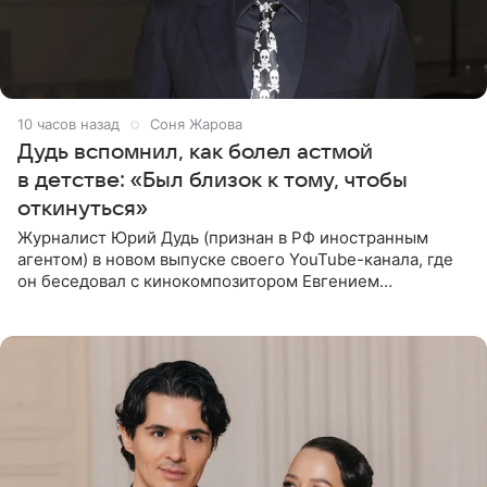
10 часов назад
Соня Жарова
Дудь вспомнил, как болел астмой
в детстве: «Был близок к тому, чтобы
откинуться»
Журналист Юрий Дудь (признан в РФ иностранным
агентом) в новом выпуске своего YouTube-канала, где
он беседовал с кинокомпозитором Евгением
Гальпериным, поделился личной историей о борьбе с
бронхиальной астмой в