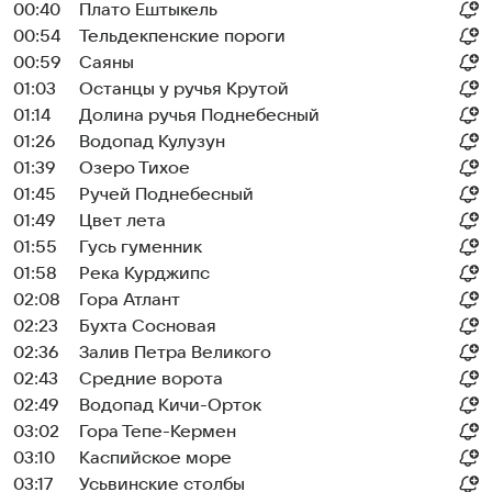
00:40
Плато Ештыкель
00:54
Тельдекпенские пороги
00:59
Саяны
01:03
Останцы у ручья Крутой
01:14
Долина ручья Поднебесный
01:26
Водопад Кулузун
01:39
Озеро Тихое
01:45
Ручей Поднебесный
01:49
Цвет лета
01:55
Гусь гуменник
01:58
Река Курджипс
02:08
Гора Атлант
02:23
Бухта Сосновая
02:36
Залив Петра Великого
02:43
Средние ворота
02:49
Водопад Кичи-Орток
03:02
Гора Тепе-Кермен
03:10
Каспийское море
03:17
Усьвинские столбы