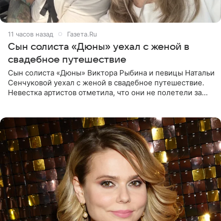
11 часов назад
Газета.Ru
Сын солиста «Дюны» уехал с женой в
свадебное путешествие
Сын солиста «Дюны» Виктора Рыбина и певицы Натальи
Сенчуковой уехал с женой в свадебное путешествие.
Невестка артистов отметила, что они не полетели за
границу, а выбрали для отдыха эко-комплекс в
Калужской