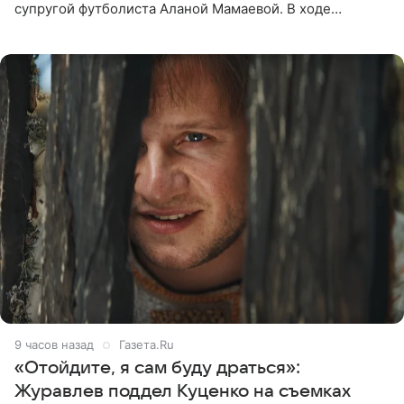
супругой футболиста Аланой Мамаевой. В ходе
общения с аудиторией один из пользователей
признался, что раньше судил о
9 часов назад
Газета.Ru
«Отойдите, я сам буду драться»:
Журавлев поддел Куценко на съемках