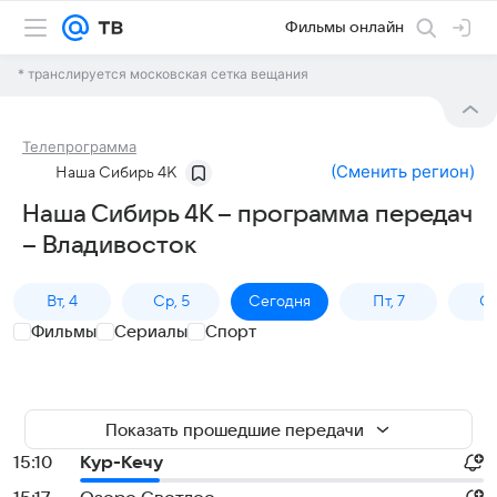
Фильмы онлайн
* транслируется московская сетка вещания
Телепрограмма
(
Сменить регион
)
Наша Сибирь 4К
Наша Сибирь 4К – программа передач
– Владивосток
Вт, 4
Ср, 5
Сегодня
Пт, 7
Сб
Фильмы
Сериалы
Спорт
Показать прошедшие передачи
15:10
Кур-Кечу