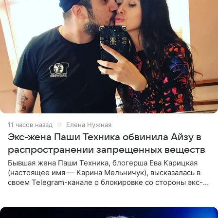
11 часов назад
Елена Нужная
Экс-жена Паши Техника обвинила Айзу в
распространении запрещенных веществ
Бывшая жена Паши Техника, блогерша Ева Карицкая
(настоящее имя — Карина Мельничук), высказалась в
своем Telegram-канале о блокировке со стороны экс-
супруги Гуфа Айзы-Лилуны Ай. Карицкая утверждает,
что ее