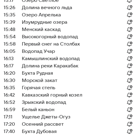
15:17
Озеро Светлое
15:26
Долина вечного льда
15:35
Озеро Апрелька
15:39
Изумрудные озера
15:48
Менский каскад
15:54
Высокогорный водопад
15:58
Первый снег на Столбах
16:05
Водопад Учар
16:13
Камышлинский водопад
16:17
Долина реки Каракабак
16:20
Бухта Рудная
16:30
Морской закат
16:35
Горячая степь
16:42
Кавказский горный козел
16:52
Зрыхский водопад
16:59
Белый каньон
17:11
Ущелье Джеты-Огуз
17:20
Осенний рассвет
17:40
Бухта Дубовая