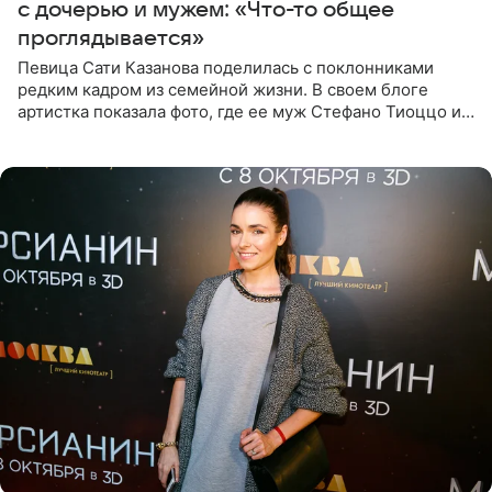
с дочерью и мужем: «Что-то общее
проглядывается»
Певица Сати Казанова поделилась с поклонниками
редким кадром из семейной жизни. В своем блоге
артистка показала фото, где ее муж Стефано Тиоццо и
их маленькая дочь спят рядом. На снимке отец и
малышка лежат в