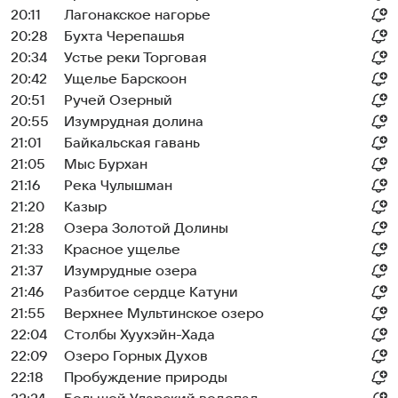
20:11
Лагонакское нагорье
20:28
Бухта Черепашья
20:34
Устье реки Торговая
20:42
Ущелье Барскоон
20:51
Ручей Озерный
20:55
Изумрудная долина
21:01
Байкальская гавань
21:05
Мыс Бурхан
21:16
Река Чулышман
21:20
Казыр
21:28
Озера Золотой Долины
21:33
Красное ущелье
21:37
Изумрудные озера
21:46
Разбитое сердце Катуни
21:55
Верхнее Мультинское озеро
22:04
Столбы Хуухэйн-Хада
22:09
Озеро Горных Духов
22:18
Пробуждение природы