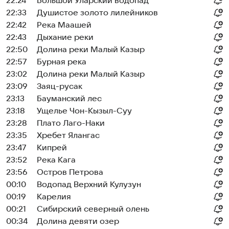
22:24
Большой Уларский водопад
22:33
Душистое золото лилейников
22:42
Река Маашей
22:43
Дыхание реки
22:50
Долина реки Малый Казыр
22:57
Бурная река
23:02
Долина реки Малый Казыр
23:09
Заяц-русак
23:13
Бауманский лес
23:18
Ущелье Чон-Кызыл-Суу
23:28
Плато Лаго-Наки
23:35
Хребет Ялангас
23:47
Кипрей
23:52
Река Кага
23:56
Остров Петрова
00:10
Водопад Верхний Кулузун
00:19
Карелия
00:21
Сибирский северный олень
00:34
Долина девяти озер