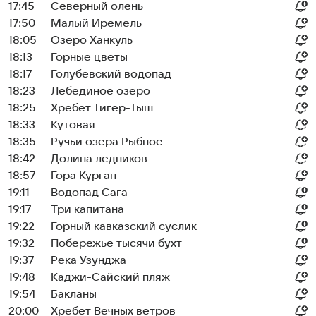
17:45
Северный олень
17:50
Малый Иремель
18:05
Озеро Ханкуль
18:13
Горные цветы
18:17
Голубевский водопад
18:23
Лебединое озеро
18:25
Хребет Тигер-Тыш
18:33
Кутовая
18:35
Ручьи озера Рыбное
18:42
Долина ледников
18:57
Гора Курган
19:11
Водопад Сага
19:17
Три капитана
19:22
Горный кавказский суслик
19:32
Побережье тысячи бухт
19:37
Река Узунджа
19:48
Каджи-Сайский пляж
19:54
Бакланы
20:00
Хребет Вечных ветров