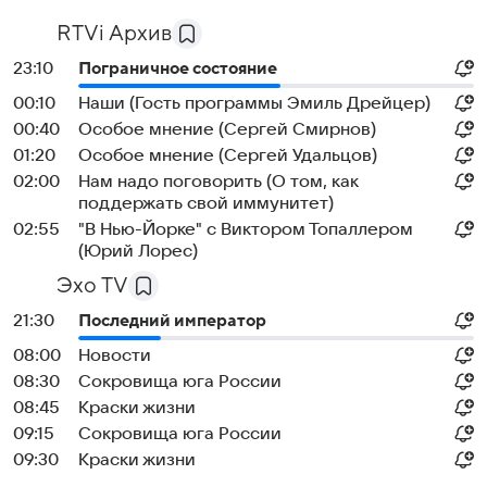
RTVi Архив
23:10
Пограничное состояние
00:10
Наши (Гость программы Эмиль Дрейцер)
00:40
Особое мнение (Сергей Смирнов)
01:20
Особое мнение (Сергей Удальцов)
02:00
Нам надо поговорить (О том, как
поддержать свой иммунитет)
02:55
"В Нью-Йорке" с Виктором Топаллером
(Юрий Лорес)
Эхо TV
21:30
Последний император
08:00
Новости
08:30
Сокровища юга России
08:45
Краски жизни
09:15
Сокровища юга России
09:30
Краски жизни