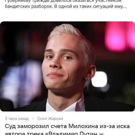
Губерниеву трижды довелось оказаться участником
бандитских разборок. В одной из таких ситуаций ему
выдали тяжелый предмет и приказали вступить в драку,
однако он
3 часа назад
Соня Жарова
Суд заморозил счета Милохина из-за иска
автора трека «Владимир Путин —