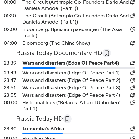
01:00
The Circuit (Anthropic Co-Founders Dario And
Daniela Amodei (Part 1))
01:30
The Circuit (Anthropic Co-Founders Dario And
Daniela Amodei (Part 1))
02:00
Bloomberg. Прямая трансляция (The Asia
Trade)
04:00
Bloomberg (The China Show)
Russia Today Documentary HD
23:39
Wars and disasters (Edge Of Peace Part 4)
23:43
Wars and disasters (Edge Of Peace Part 1)
23:47
Wars and disasters (Edge Of Peace Part 2)
23:51
Wars and disasters (Edge Of Peace Part 3)
23:55
Wars and disasters (Edge Of Peace Part 4)
00:00
Historical files ("Belarus: A Land Unbroken"
Part 2)
Russia Today HD
23:30
Lumumba’s Africa
00:00
Headline News