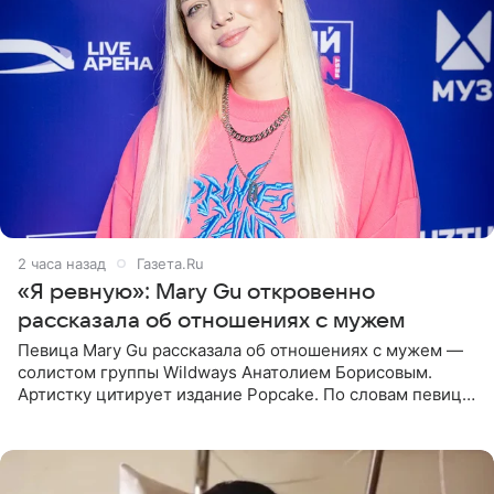
2 часа назад
Газета.Ru
«Я ревную»: Mary Gu откровенно
рассказала об отношениях с мужем
Певица Mary Gu рассказала об отношениях с мужем —
солистом группы Wildways Анатолием Борисовым.
Артистку цитирует издание Popcake. По словам певицы,
залог любви — это принять недостатки другого
человека. Также