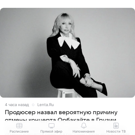
Подробностями он
4 часа назад
Lenta.Ru
Продюсер назвал вероятную причину
отмены концерта Орбакайте в Грузии
Продюсер Павел Рудченко назвал вероятную причину
Расписание
Прямой эфир
Напоминания
Новости ТВ
отмены концерта певицы Кристины Орбакайте в Грузии.