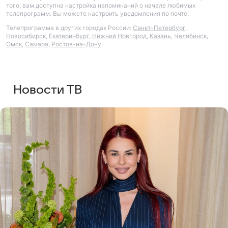
того, вам доступна настройка напоминаний о начале любимых
телепрограмм. Вы можете настроить уведомления по почте.
Телепрограмма в других городах России:
Санкт-Петербург
,
Новосибирск
,
Екатеринбург
,
Нижний Новгород
,
Казань
,
Челябинск
,
Омск
,
Самара
,
Ростов-на-Дону
.
Новости ТВ