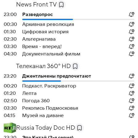
News Front TV
23:00
Разведопрос
00:30
Архивная революция
01:30
Цифровая история
02:30
Альтернатива
03:30
Время - вперед!
04:30
Документальный фильм
Телеканал 360° HD
23:20
Джентльмены предпочитают
00:20
Подкаст. Раскрыватор
01:20
Лепта
02:50
Погода 360
03:30
Рекопись Подмосковья
04:15
Музей на диване
Russia Today Doc HD
23:30
Это Китай (2-я серия)