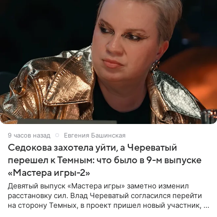
9 часов назад
Евгения Башинская
Седокова захотела уйти, а Череватый
перешел к Темным: что было в 9-м выпуске
«Мастера игры-2»
Девятый выпуск «Мастера игры» заметно изменил
расстановку сил. Влад Череватый согласился перейти
на сторону Темных, в проект пришел новый участник, а
Курбан Омаров и Анна Седокова оказались под таким