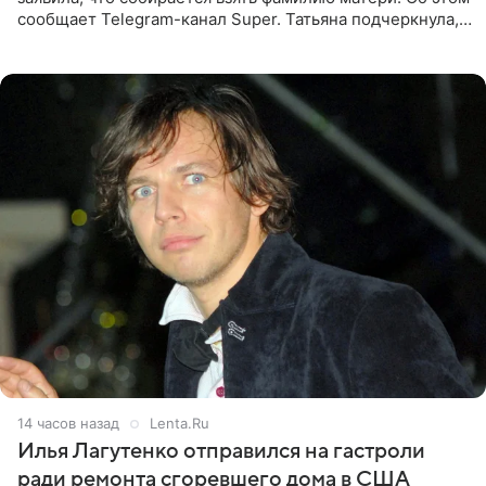
сообщает Telegram-канал Super. Татьяна подчеркнула,
что приняла решение о смене фамилии, поскольку
именно от
14 часов назад
Lenta.Ru
Илья Лагутенко отправился на гастроли
ради ремонта сгоревшего дома в США