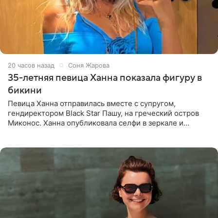
20 часов назад
Соня Жарова
35-летняя певица Ханна показала фигуру в
бикини
Певица Ханна отправилась вместе с супругом,
гендиректором Black Star Пашу, на греческий остров
Миконос. Ханна опубликовала селфи в зеркале и
призналась, что сейчас особенно довольна собой. По
словам певицы, она