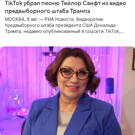
TikTok убрал песню Тейлор Свифт из видео
предвыборного штаба Трампа
МОСКВА, 8 авг — РИА Новости. Видеоролик
предвыборного штаба президента США Дональда
Трампа, недавно опубликованный в соцсети TikTok,
остался без звуковой дорожки в виде песни August
(«Август») американской