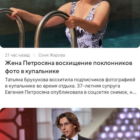
21 час назад
Соня Жарова
Жена Петросяна восхищение поклонников
фото в купальнике
Татьяна Брухунова восхитила подписчиков фотографией
в купальнике во время отдыха. 37-летняя супруга
Евгения Петросяна опубликовала в соцсетях снимок, на
котором позирует у бассейна в белоснежном монокини
с