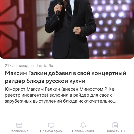
21 час назад
Lenta.Ru
Максим Галкин добавил в свой концертный
райдер блюда русской кухни
Юморист Максим Галкин (внесен Минюстом РФ в
реестр иноагентов) включил в райдер для своих
зарубежных выступлений блюда исключительно
русской кухни. Об этом сообщает РИА Новости.
Согласно документу, в гримерную
Расписание
Прямой эфир
Напоминания
Новости ТВ