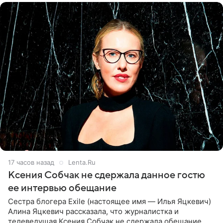
17 часов назад
Lenta.Ru
Ксения Собчак не сдержала данное гостю
ее интервью обещание
Сестра блогера Exile (настоящее имя — Илья Яцкевич)
Алина Яцкевич рассказала, что журналистка и
телеведущая Ксения Собчак не сдержала обещание,