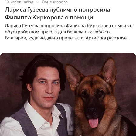
19 часов назад
Соня Жарова
Лариса Гузеева публично попросила
Филиппа Киркорова о помощи
Лариса Гузеева попросила Филиппа Киркорова помочь с
обустройством приюта для бездомных собак в
Болгарии, куда недавно прилетела. Артистка рассказала
о местных волонтерах, которые временно забирают
животных к