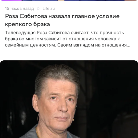
15 часов назад
Life.ru
Роза Сябитова назвала главное условие
крепкого брака
Телеведущая Роза Сябитова считает, что прочность
брака во многом зависит от отношения человека к
семейным ценностям. Своим взглядом на отношения
телеведущая поделилась с корреспондентом Пятого
канала на