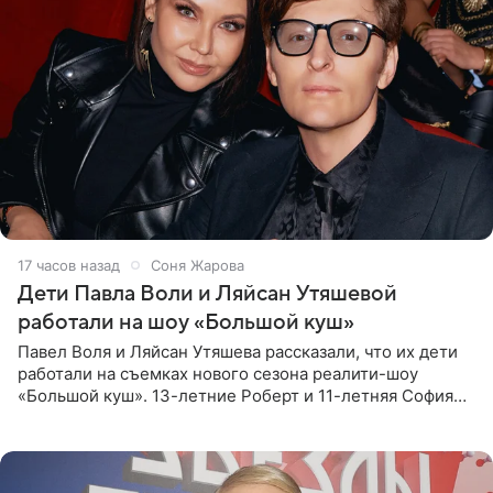
17 часов назад
Соня Жарова
Дети Павла Воли и Ляйсан Утяшевой
работали на шоу «Большой куш»
Павел Воля и Ляйсан Утяшева рассказали, что их дети
работали на съемках нового сезона реалити-шоу
«Большой куш». 13-летние Роберт и 11-летняя София
отправились вместе с родителями в Таиланд и успели
поработать