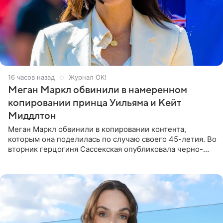
16 часов назад
Журнал OK!
Меган Маркл обвинили в намеренном
копировании принца Уильяма и Кейт
Миддлтон
Меган Маркл обвинили в копировании контента,
которым она поделилась по случаю своего 45-летия. Во
вторник герцогиня Сассекская опубликовала черно-
белую фотографию, на которой она прыгает в бассейн с
воздушными