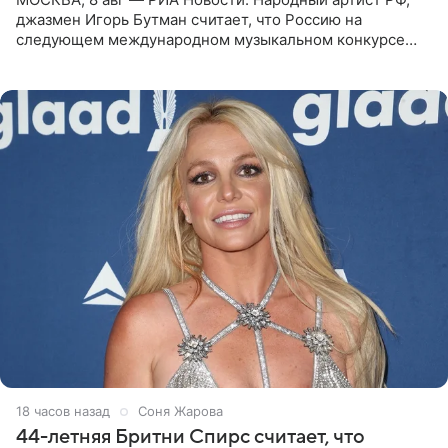
джазмен Игорь Бутман считает, что Россию на
следующем международном музыкальном конкурсе
«Интервидение» могла бы представить молодая певица
Варвара Убель, так
18 часов назад
Соня Жарова
44-летняя Бритни Спирс считает, что