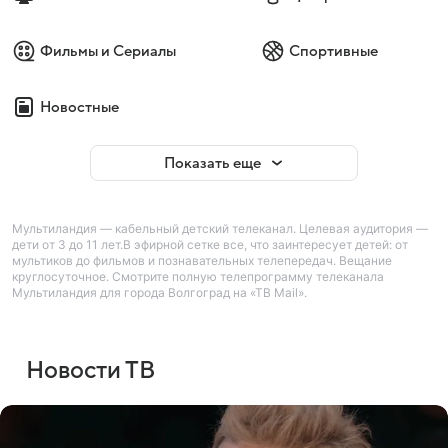
Фильмы и Сериалы
Спортивные
Новостные
Показать еще
Мультиландия — кабельный детский телеканал. Целевая аудитория —
дети от 3 до 11 лет.В эфирной сетке все, что заинтересует детей: от
мультиков до фильмов и познавательных телепередач. Вещание
круглосуточное. Смотрите полную телепрограмму телеканала
Мультиландия для города Волгоград на «ТВ Mail».
Новости ТВ