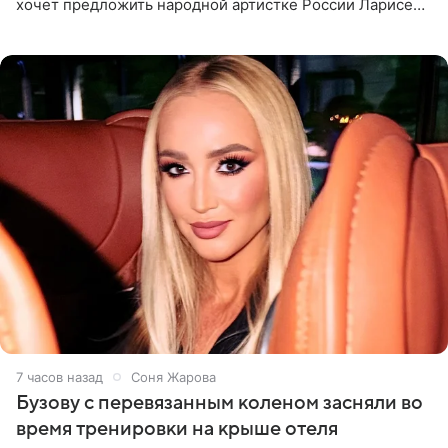
хочет предложить народной артистке России Ларисе
Долиной возглавить вокальное отделение в первом в
России
7 часов назад
Соня Жарова
Бузову с перевязанным коленом засняли во
время тренировки на крыше отеля