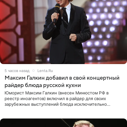
5 часов назад
Lenta.Ru
Максим Галкин добавил в свой концертный
райдер блюда русской кухни
Юморист Максим Галкин (внесен Минюстом РФ в
реестр иноагентов) включил в райдер для своих
зарубежных выступлений блюда исключительно
русской кухни. Об этом сообщает РИА Новости.
Согласно документу, в гримерную