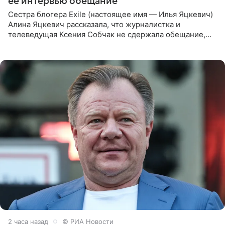
ее интервью обещание
Сестра блогера Exile (настоящее имя — Илья Яцкевич)
Алина Яцкевич рассказала, что журналистка и
телеведущая Ксения Собчак не сдержала обещание,
которое дала ему во время интервью с ним. Об этом она
заявила в
2 часа назад
© РИА Новости