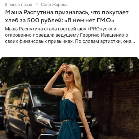
8 часов назад
Соня Жарова
Маша Распутина призналась, что покупает
хлеб за 500 рублей: «В нем нет ГМО»
Маша Распутина стала гостьей шоу «PROпуск» и
откровенно поведала ведущему Георгию Иващенко о
своих финансовых привычках. По словам артистки, она
давно перестала следить за тратами и может позволить
себе жить,