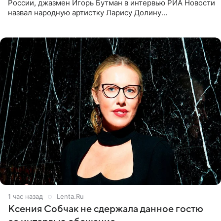
России, джазмен Игорь Бутман в интервью РИА Новости
назвал народную артистку Ларису Долину
великолепной певицей и рассказал о желании сделать с
ней новую совместную
1 час назад
Lenta.Ru
Ксения Собчак не сдержала данное гостю