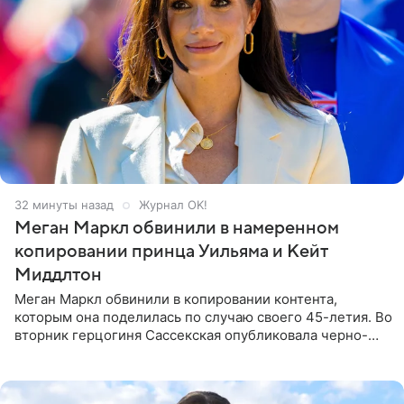
33 минуты назад
Журнал OK!
Меган Маркл обвинили в намеренном
копировании принца Уильяма и Кейт
Миддлтон
Меган Маркл обвинили в копировании контента,
которым она поделилась по случаю своего 45-летия. Во
вторник герцогиня Сассекская опубликовала черно-
белую фотографию, на которой она прыгает в бассейн с
воздушными