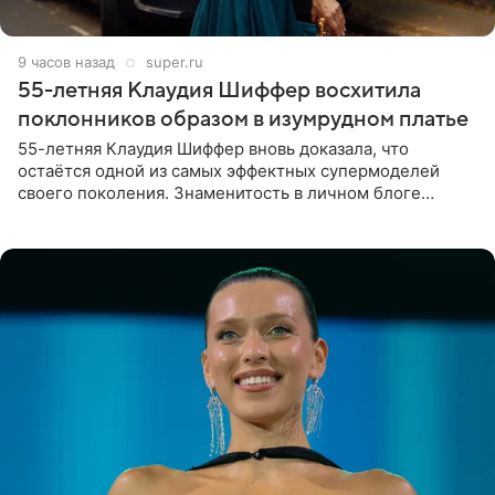
9 часов назад
super.ru
55-летняя Клаудия Шиффер восхитила
поклонников образом в изумрудном платье
55-летняя Клаудия Шиффер вновь доказала, что
остаётся одной из самых эффектных супермоделей
своего поколения. Знаменитость в личном блоге
поделилась фотографиями с недавней свадьбы, где
появилась в роли гостьи,