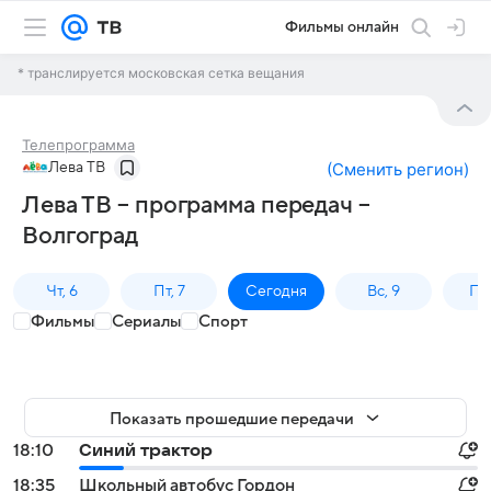
Фильмы онлайн
* транслируется московская сетка вещания
Телепрограмма
Лева ТВ
(
Сменить регион
)
Лева ТВ – программа передач –
Волгоград
Чт, 6
Пт, 7
Сегодня
Вс, 9
Пн,
Фильмы
Сериалы
Спорт
Показать прошедшие передачи
18:10
Синий трактор
18:35
Школьный автобус Гордон