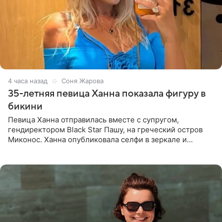
4 часа назад
Соня Жарова
35-летняя певица Ханна показала фигуру в
бикини
Певица Ханна отправилась вместе с супругом,
гендиректором Black Star Пашу, на греческий остров
Миконос. Ханна опубликовала селфи в зеркале и
призналась, что сейчас особенно довольна собой. По
словам певицы, она