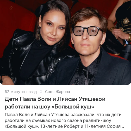
53 минуты назад
Соня Жарова
Дети Павла Воли и Ляйсан Утяшевой
работали на шоу «Большой куш»
Павел Воля и Ляйсан Утяшева рассказали, что их дети
работали на съемках нового сезона реалити-шоу
«Большой куш». 13-летние Роберт и 11-летняя София