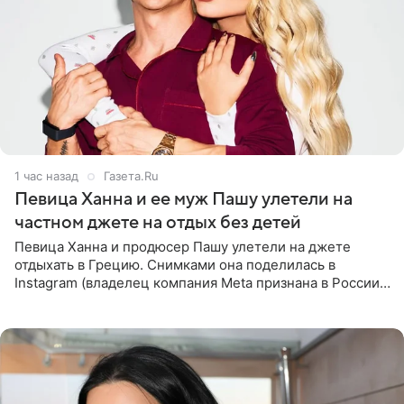
1 час назад
Газета.Ru
Певица Ханна и ее муж Пашу улетели на
частном джете на отдых без детей
Певица Ханна и продюсер Пашу улетели на джете
отдыхать в Грецию. Снимками она поделилась в
Instagram (владелец компания Meta признана в России
экстремистской и запрещена). Ханна и Пашу показали
серию снимков,