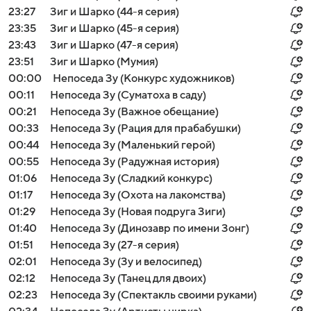
23:27
Зиг и Шарко (44-я серия)
23:35
Зиг и Шарко (45-я серия)
23:43
Зиг и Шарко (47-я серия)
23:51
Зиг и Шарко (Мумия)
00:00
Непоседа Зу (Конкурс художников)
00:11
Непоседа Зу (Суматоха в саду)
00:21
Непоседа Зу (Важное обещание)
00:33
Непоседа Зу (Рация для прабабушки)
00:44
Непоседа Зу (Маленький герой)
00:55
Непоседа Зу (Радужная история)
01:06
Непоседа Зу (Сладкий конкурс)
01:17
Непоседа Зу (Охота на лакомства)
01:29
Непоседа Зу (Новая подруга Зиги)
01:40
Непоседа Зу (Динозавр по имени Зонг)
01:51
Непоседа Зу (27-я серия)
02:01
Непоседа Зу (Зу и велосипед)
02:12
Непоседа Зу (Танец для двоих)
02:23
Непоседа Зу (Спектакль своими руками)