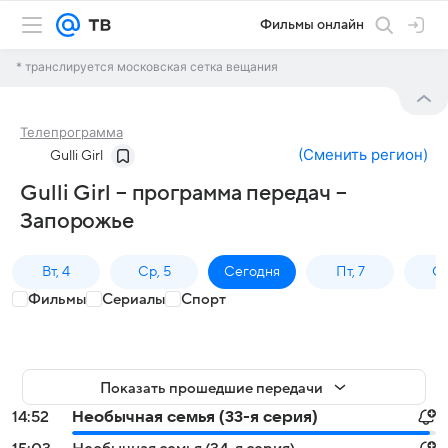
Фильмы онлайн
* транслируется московская сетка вещания
Телепрограмма
(
Сменить регион
)
Gulli Girl
Gulli Girl – программа передач –
Запорожье
Вт, 4
Ср, 5
Сегодня
Пт, 7
Сб
Фильмы
Сериалы
Спорт
Показать прошедшие передачи
14:52
Необычная семья (33-я серия)