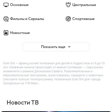
Основные
Центральные
Фильмы и Сериалы
Спортивные
Новостные
Показать еще
Gulli Girl — французский телеканал для детей и подростков от 6 до 15
лет. Название канала происходит от имени Гулливера — персонажа
знаменитого романа Джонатана Свифта. Развлекательные и
образовательные программы, мультсериалы, передачи о животных.
Смотрите полную телепрограмму телеканала Gulli Girl для города
Запорожье на «ТВ Mail».
Новости ТВ