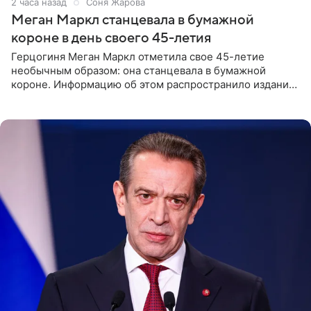
2 часа назад
Соня Жарова
Меган Маркл станцевала в бумажной
короне в день своего 45-летия
Герцогиня Меган Маркл отметила свое 45-летие
необычным образом: она станцевала в бумажной
короне. Информацию об этом распространило издание
People. На праздновании в своем особняке в Монтесито
именинница