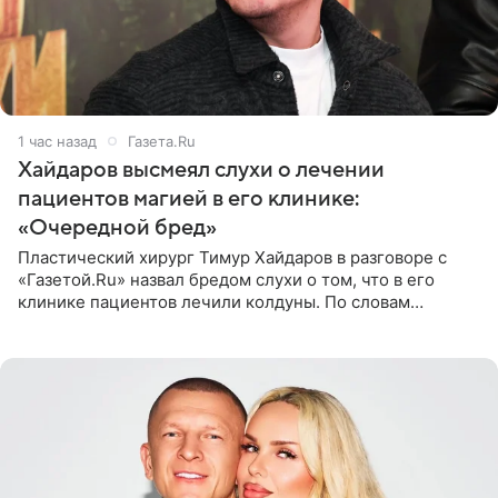
1 час назад
Газета.Ru
Хайдаров высмеял слухи о лечении
пациентов магией в его клинике:
«Очередной бред»
Пластический хирург Тимур Хайдаров в разговоре с
«Газетой.Ru» назвал бредом слухи о том, что в его
клинике пациентов лечили колдуны. По словам
звездного врача, он не понимает, кому нужно
распускать сплетни о