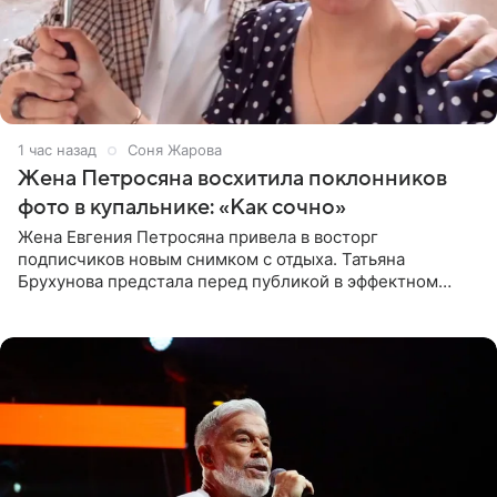
1 час назад
Соня Жарова
Жена Петросяна восхитила поклонников
фото в купальнике: «Как сочно»
Жена Евгения Петросяна привела в восторг
подписчиков новым снимком с отдыха. Татьяна
Брухунова предстала перед публикой в эффектном
черно-сиреневом монокини, позируя прямо в бассейне.
«Ох, как сочно», «Татьяна,