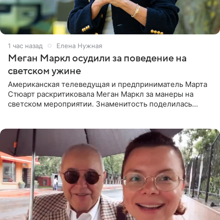
1 час назад
Елена Нужная
Меган Маркл осудили за поведение на
светском ужине
Американская телеведущая и предприниматель Марта
Стюарт раскритиковала Меган Маркл за манеры на
светском мероприятии. Знаменитость поделилась
деталями личной встречи с герцогиней Сассекской,
пишет PageSix. По