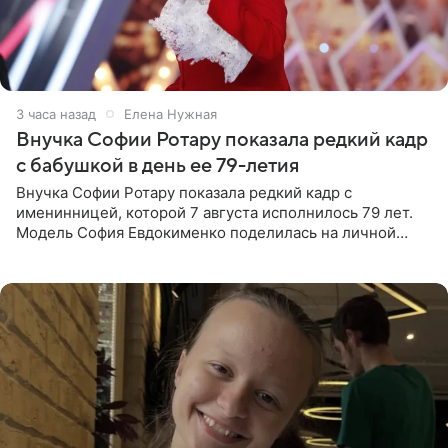
3 часа назад
Елена Нужная
Внучка Софии Ротару показала редкий кадр
с бабушкой в день ее 79-летия
Внучка Софии Ротару показала редкий кадр с
именинницей, которой 7 августа исполнилось 79 лет.
Модель София Евдокименко поделилась на личной
странице в социальной сети фотографией знаменитой
бабушки. На снимке