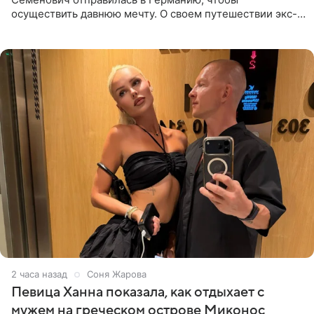
осуществить давнюю мечту. О своем путешествии экс-
солистка «Блестящих» рассказала поклонникам на
личной странице в социальной
2 часа назад
Соня Жарова
Певица Ханна показала, как отдыхает с
мужем на греческом острове Миконос