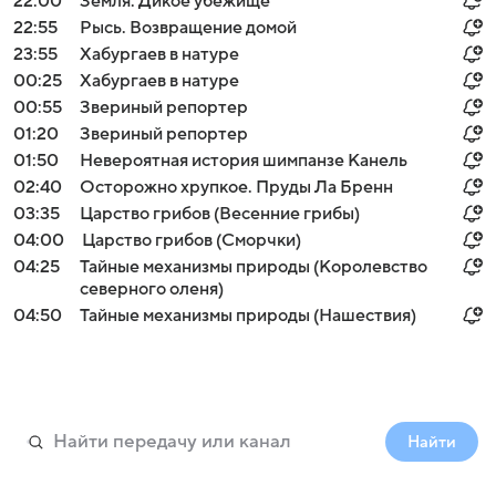
22:00
Земля. Дикое убежище
22:55
Рысь. Возвращение домой
23:55
Хабургаев в натуре
00:25
Хабургаев в натуре
00:55
Звериный репортер
01:20
Звериный репортер
01:50
Невероятная история шимпанзе Канель
02:40
Осторожно хрупкое. Пруды Ла Бренн
03:35
Царство грибов (Весенние грибы)
04:00
Царство грибов (Сморчки)
04:25
Тайные механизмы природы (Королевство
северного оленя)
04:50
Тайные механизмы природы (Нашествия)
Найти