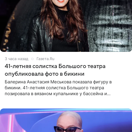
3 часа назад
Газета.Ru
41-летняя солистка Большого театра
опубликовала фото в бикини
Балерина Анастасия Меськова показала фигуру в
бикини. 41-летняя солистка Большого театра
позировала в вязаном купальнике у бассейна и
опубликовала фото в личном блоге. Артистка
поделилась кадрами с отдыха за