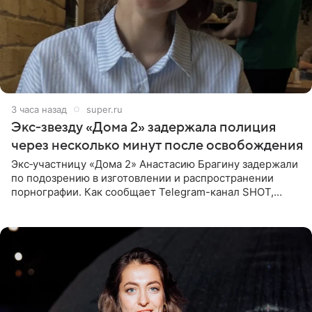
3 часа назад
super.ru
Экс‑звезду «Дома 2» задержала полиция
через несколько минут после освобождения
Экс‑участницу «Дома 2» Анастасию Брагину задержали
по подозрению в изготовлении и распространении
порнографии. Как сообщает Telegram-канал SHOT,
девушка может оказаться в СИЗО. Следствие
ходатайствует об