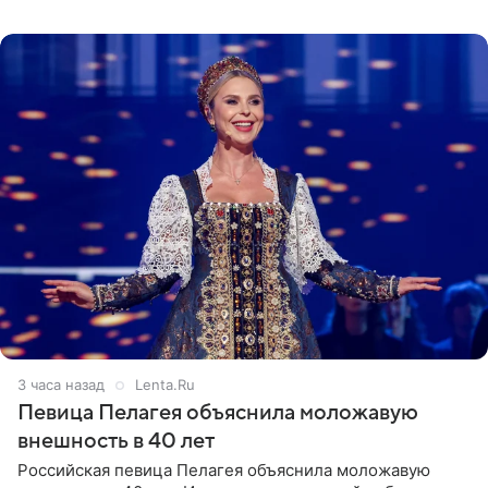
неудачно сломала ногу и перенесла операцию.
Арзамасова показала
3 часа назад
Lenta.Ru
Певица Пелагея объяснила моложавую
внешность в 40 лет
Российская певица Пелагея объяснила моложавую