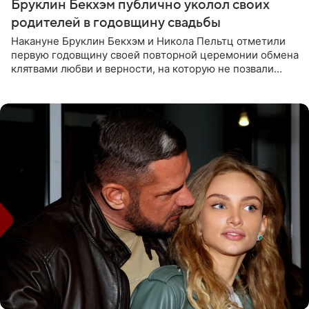
Бруклин Бекхэм публично уколол своих
родителей в годовщину свадьбы
Накануне Бруклин Бекхэм и Никола Пельтц отметили
первую годовщину своей повторной церемонии обмена
клятвами любви и верности, на которую не позвали
никого из клана Бекхэм. По словам инсайдеров, пара
считает это