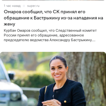
1 час назад
super.ru
Омаров сообщил, что СК принял его
обращение к Бастрыкину из-за нападения на
жену
Курбан Омаров сообщил, что Следственный комитет
России принял его обращение, адресованное
председателю ведомства Александру Бастрыкину.
Бизнесмен опубликовал ответ Информационного
центра СК в личном блоге. В