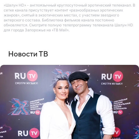
«Шалун HD» - англоязычный круглосуточный эротический телеканал. В
сетке канала присутствует контент «разнообразных эротических
жанров», снятый в экзотических местах, с участием звездного
актерского состава. Библиотека фильмов канала постоянно
обновляется. Смотрите полную телепрограмму телеканала Шалун HD
для города Запорожье на «ТВ Mail».
Новости ТВ