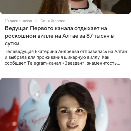
10 часов назад
Соня Жарова
Ведущая Первого канала отдыхает на
роскошной вилле на Алтае за 87 тысяч в
сутки
Телеведущая Екатерина Андреева отправилась на Алтай
и выбрала для проживания шикарную виллу. Как
сообщает Telegram-канал «Звездач», знаменитость
сняла двухэтажный дом, где ночь обходится минимум в
87 тысяч