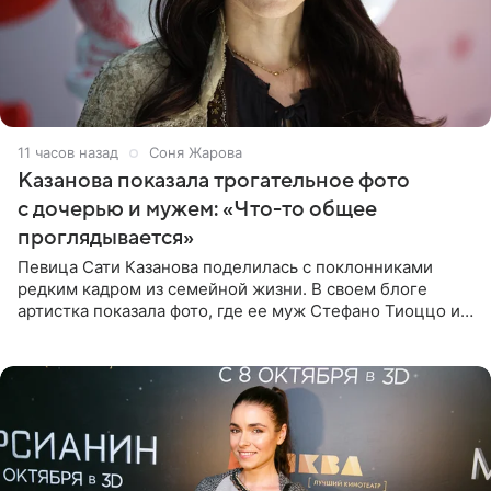
11 часов назад
Соня Жарова
Казанова показала трогательное фото
с дочерью и мужем: «Что-то общее
проглядывается»
Певица Сати Казанова поделилась с поклонниками
редким кадром из семейной жизни. В своем блоге
артистка показала фото, где ее муж Стефано Тиоццо и
их маленькая дочь спят рядом. На снимке отец и
малышка лежат в