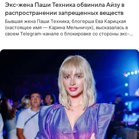
Экс-жена Паши Техника обвинила Айзу в
распространении запрещенных веществ
Бывшая жена Паши Техника, блогерша Ева Карицкая
(настоящее имя — Карина Мельничук), высказалась в
своем Telegram-канале о блокировке со стороны экс-
супруги Гуфа Айзы-Лилуны Ай. Карицкая утверждает,
что ее