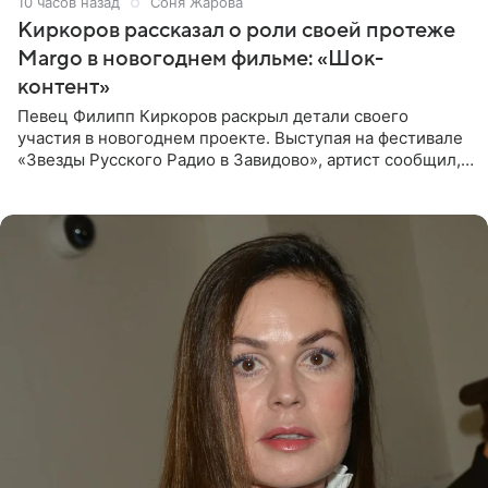
10 часов назад
Соня Жарова
Киркоров рассказал о роли своей протеже
Margo в новогоднем фильме: «Шок-
контент»
Певец Филипп Киркоров раскрыл детали своего
участия в новогоднем проекте. Выступая на фестивале
«Звезды Русского Радио в Завидово», артист сообщил,
что появится в кадре вместе со своей подопечной
Margo