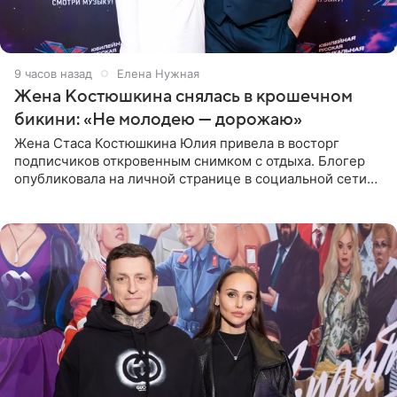
9 часов назад
Елена Нужная
Жена Костюшкина снялась в крошечном
бикини: «Не молодею — дорожаю»
Жена Стаса Костюшкина Юлия привела в восторг
подписчиков откровенным снимком с отдыха. Блогер
опубликовала на личной странице в социальной сети
фото в ярком бикини, позируя на пирсе во время отпуска
в Турции,