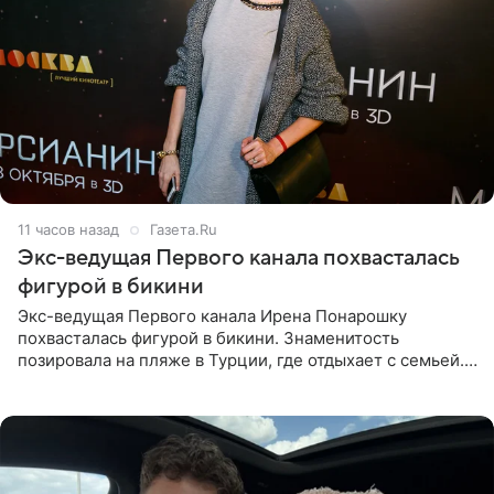
11 часов назад
Газета.Ru
Экс-ведущая Первого канала похвасталась
фигурой в бикини
Экс-ведущая Первого канала Ирена Понарошку
похвасталась фигурой в бикини. Знаменитость
позировала на пляже в Турции, где отдыхает с семьей.
Она поделилась кадрами с отдыха в Instagram (владелец
компания Meta