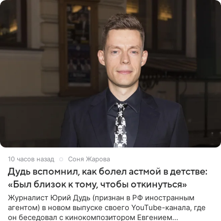
10 часов назад
Соня Жарова
Дудь вспомнил, как болел астмой в детстве:
«Был близок к тому, чтобы откинуться»
Журналист Юрий Дудь (признан в РФ иностранным
агентом) в новом выпуске своего YouTube-канала, где
он беседовал с кинокомпозитором Евгением