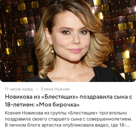
11 часов назад
Елена Нужная
Новикова из «Блестящих» поздравила сына с
18-летием: «Моя бирочка»
Ксения Новикова из группы «Блестящие» трогательно
поздравила своего старшего сына с совершеннолетием.
В личном блоге артистка опубликовала видео, где 18-
летний Мирон легко подхватил маму на руки и закружил