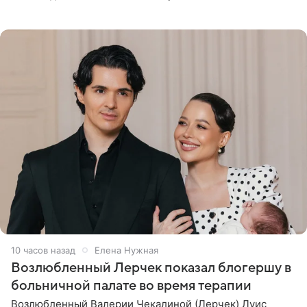
Гальпериным, поделился личной историей о борьбе с
бронхиальной астмой в
10 часов назад
Елена Нужная
Возлюбленный Лерчек показал блогершу в
больничной палате во время терапии
Возлюбленный Валерии Чекалиной (Лерчек) Луис