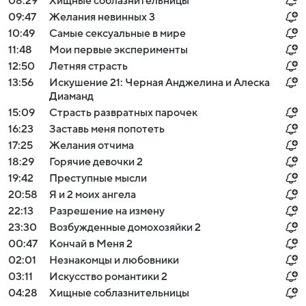
08:29
Хищные соблазнительницы
09:47
Желания невинных 3
10:49
Самые сексуальные в мире
11:48
Мои первые эксперименты
12:50
Летняя страсть
13:56
Искушение 21: Черная Анджелина и Алеска
Диаманд
15:09
Страсть развратных парочек
16:23
Заставь меня попотеть
17:25
Желания отчима
18:29
Горячие девочки 2
19:42
Преступные мысли
20:58
Я и 2 моих ангела
22:13
Разрешение на измену
23:30
Возбужденные домохозяйки 2
00:47
Кончай в Меня 2
02:01
Незнакомцы и любовники
03:11
Искусство романтики 2
04:28
Хищные соблазнительницы