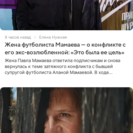
9 часов назад
Елена Нужная
Жена футболиста Мамаева — о конфликте с
его экс-возлюбленной: «Это была ее цель»
Жена Павла Мамаева ответила подписчикам и снова
вернулась к теме затяжного конфликта с бывшей
супругой футболиста Аланой Мамаевой. В ходе
общения с аудиторией один из пользователей
признался, что раньше судил о