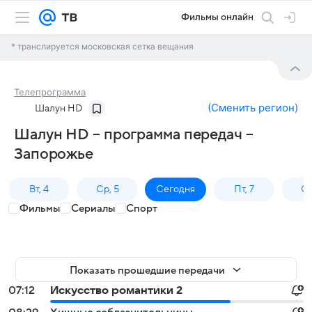
Фильмы онлайн
* транслируется московская сетка вещания
Телепрограмма
(
Сменить регион
)
Шалун HD
Шалун HD – программа передач –
Запорожье
Вт, 4
Ср, 5
Сегодня
Пт, 7
Сб
Фильмы
Сериалы
Спорт
Показать прошедшие передачи
07:12
Искусство романтики 2