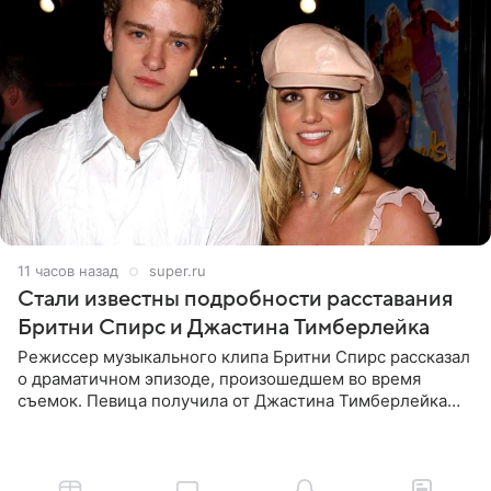
11 часов назад
super.ru
Стали известны подробности расставания
Бритни Спирс и Джастина Тимберлейка
Режиссер музыкального клипа Бритни Спирс рассказал
о драматичном эпизоде, произошедшем во время
съемок. Певица получила от Джастина Тимберлейка
сообщение о расставании прямо на площадке. По
словам постановщика,