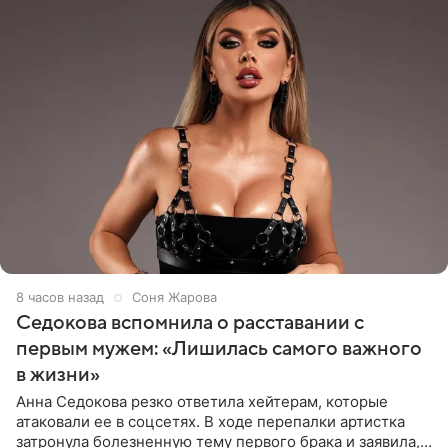
8 часов назад
Соня Жарова
Седокова вспомнила о расставании с
первым мужем: «Лишилась самого важного
в жизни»
Анна Седокова резко ответила хейтерам, которые
атаковали ее в соцсетях. В ходе перепалки артистка
затронула болезненную тему первого брака и заявила,