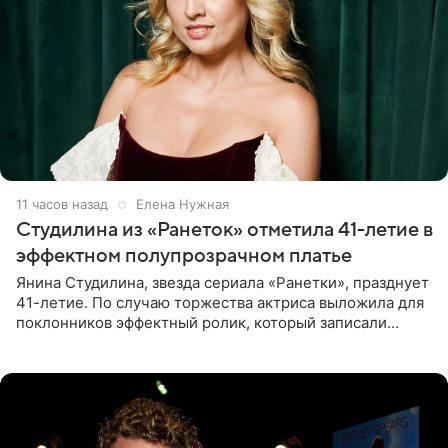
11 часов назад
Елена Нужная
Студилина из «Ранеток» отметила 41-летие в
эффектном полупрозрачном платье
Янина Студилина, звезда сериала «Ранетки», празднует
41-летие. По случаю торжества актриса выложила для
поклонников эффектный ролик, который записали
прошлой ночью. В кадре артистка предстала в
вечернем