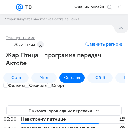
Фильмы онлайн
* транслируется московская сетка вещания
Телепрограмма
(
Сменить регион
)
Жар Птица
Жар Птица – программа передач –
Актобе
Ср, 5
Чт, 6
Сегодня
Сб, 8
Вс
Фильмы
Сериалы
Спорт
Показать прошедшие передачи
05:00
Навстречу пятнице