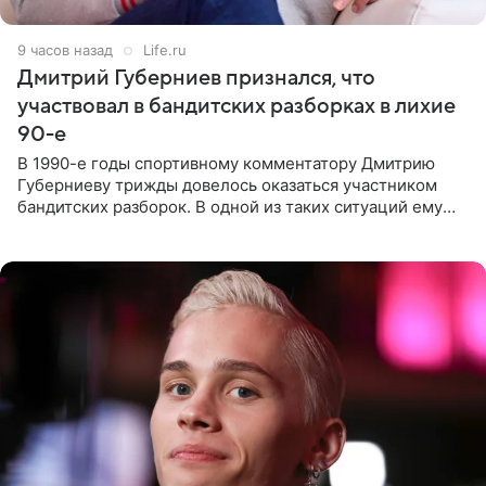
9 часов назад
Life.ru
Дмитрий Губерниев признался, что
участвовал в бандитских разборках в лихие
90-е
В 1990-е годы спортивному комментатору Дмитрию
Губерниеву трижды довелось оказаться участником
бандитских разборок. В одной из таких ситуаций ему
выдали тяжелый предмет и приказали вступить в драку,
однако он