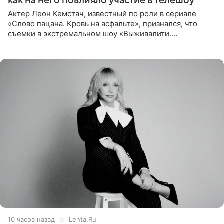
как на него повлияло участие в телешоу
Актер Леон Кемстач, известный по роли в сериале
«Слово пацана. Кровь на асфальте», признался, что
съемки в экстремальном шоу «Выживалити.
Наследники» кардинально повлияли на его образ жизни.
Подробностями он
10 часов назад
Lenta.Ru