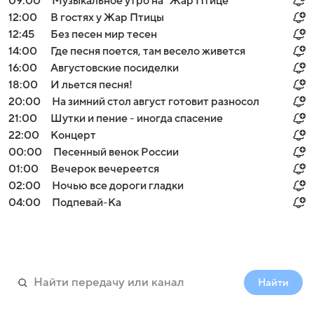
09:00
Музыкальное утро на "Жар Птице"
12:00
В гостях у Жар Птицы
12:45
Без песен мир тесен
14:00
Где песня поется, там весело живется
16:00
Августовские посиделки
18:00
И льется песня!
20:00
На зимний стол август готовит разносол
21:00
Шутки и пение - иногда спасение
22:00
Концерт
00:00
Песенный венок России
01:00
Вечерок вечереется
02:00
Ночью все дороги гладки
04:00
Подпевай-Ка
Найти