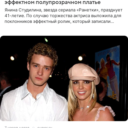
эффектном полупрозрачном платье
Янина Студилина, звезда сериала «Ранетки», празднует
41-летие. По случаю торжества актриса выложила для
поклонников эффектный ролик, который записали
прошлой ночью. В кадре артистка предстала в
вечернем
7 часов назад
super.ru