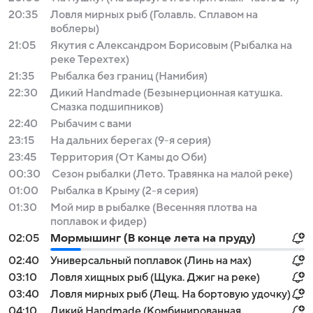
20:35
Ловля мирных рыб (Голавль. Сплавом на
воблеры)
21:05
Якутия с Александром Борисовым (Рыбалка на
реке Терехтех)
21:35
Рыбалка без границ (Намибия)
22:30
Дикий Handmade (Безынерционная катушка.
Смазка подшипников)
22:40
Рыбачим с вами
23:15
На дальних берегах (9-я серия)
23:45
Территория (От Камы до Оби)
00:30
Сезон рыбалки (Лето. Травянка на малой реке)
01:00
Рыбалка в Крыму (2-я серия)
01:30
Мой мир в рыбалке (Весенняя плотва на
поплавок и фидер)
02:05
Мормышинг (В конце лета на пруду)
02:40
Универсальный поплавок (Линь на мах)
03:10
Ловля хищных рыб (Щука. Джиг на реке)
03:40
Ловля мирных рыб (Лещ. На бортовую удочку)
04:10
Дикий Handmade (Комбинированная