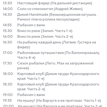
13:30
Настоящий фидер (На дальней дистанции)
14:00
Соло со спиннингом (Андрей Живин)
14:30
Дикий Handmade (Безынерционная катушка.
Ремонт плеча ролика лесоукладки)
14:55
Рыбачим с вами
15:30
Вниз по реке (Зилим. Часть 1-я)
16:00
Вниз по реке (Зилим. Часть 2-я)
16:30
На рыбалку каждый день (Латвия. Густера на
фидер)
17:00
Рыболовные путешествия (По Беломорканалу.
Часть 4-я)
17:30
Сезон рыбалки (Лето. Мах на запруженной
речке)
18:00
Карповый клуб (Дикие пруды Краснодарского
края: Часть 1-я)
18:30
Карповый клуб (Дикие пруды Краснодарского
края: Часть 2-я)
19:00
Рыбачим с вами
19:35
На мушку! (На Варзуге и ее притоках. Часть 1-я)
20:00
На мушку! (На Варзуге и ее притоках: Часть 2-я)