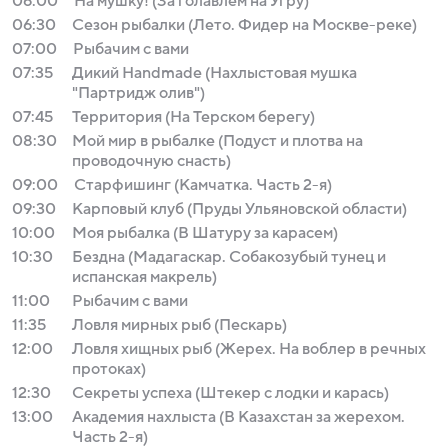
06:00
На мушку! (За голавлем на Угру)
06:30
Сезон рыбалки (Лето. Фидер на Москве-реке)
07:00
Рыбачим с вами
07:35
Дикий Handmade (Нахлыстовая мушка
"Партридж олив")
07:45
Территория (На Терском берегу)
08:30
Мой мир в рыбалке (Подуст и плотва на
проводочную снасть)
09:00
Старфишинг (Камчатка. Часть 2-я)
09:30
Карповый клуб (Пруды Ульяновской области)
10:00
Моя рыбалка (В Шатуру за карасем)
10:30
Бездна (Мадагаскар. Собакозубый тунец и
испанская макрель)
11:00
Рыбачим с вами
11:35
Ловля мирных рыб (Пескарь)
12:00
Ловля хищных рыб (Жерех. На воблер в речных
протоках)
12:30
Секреты успеха (Штекер с лодки и карась)
13:00
Академия нахлыста (В Казахстан за жерехом.
Часть 2-я)