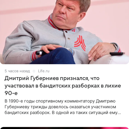
5 часов назад
Life.ru
Дмитрий Губерниев признался, что
участвовал в бандитских разборках в лихие
90-е
В 1990-е годы спортивному комментатору Дмитрию
Губерниеву трижды довелось оказаться участником
бандитских разборок. В одной из таких ситуаций ему
выдали тяжелый предмет и приказали вступить в драку,
однако он