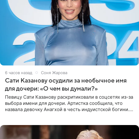
6 часов назад
Соня Жарова
Сати Казанову осудили за необычное имя
для дочери: «О чем вы думали?»
Певицу Сати Казанову раскритиковали в соцсетях из-за
выбора имени для дочери. Артистка сообщила, что
назвала девочку Анагхой в честь индуистской богини.
При этом исполнительница скрывала это имя от
поклонников