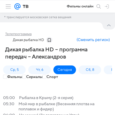
Фильмы онлайн
* транслируется московская сетка вещания
Телепрограмма
(
Сменить регион
)
Дикая рыбалка HD
Дикая рыбалка HD – программа
передач – Александров
Ср, 5
Чт, 6
Сегодня
Сб, 8
Вс
Фильмы
Сериалы
Спорт
05:00
Рыбалка в Крыму (2-я серия)
05:30
Мой мир в рыбалке (Весенняя плотва на
поплавок и фидер)