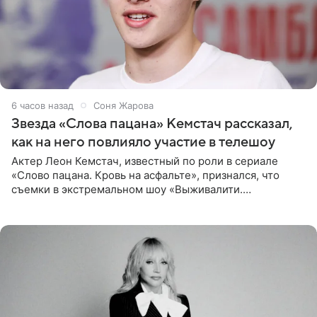
6 часов назад
Соня Жарова
Звезда «Слова пацана» Кемстач рассказал,
как на него повлияло участие в телешоу
Актер Леон Кемстач, известный по роли в сериале
«Слово пацана. Кровь на асфальте», признался, что
съемки в экстремальном шоу «Выживалити.
Наследники» кардинально повлияли на его образ жизни.
Подробностями он