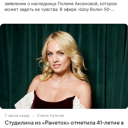
заявление о наследнице Полине Аксеновой, которое
может задеть ее чувства. В эфире «Шоу Воли» 50-
летняя знаменитость откровенно призналась, что не
считает свою дочь
7 часов назад
Елена Нужная
Студилина из «Ранеток» отметила 41-летие в