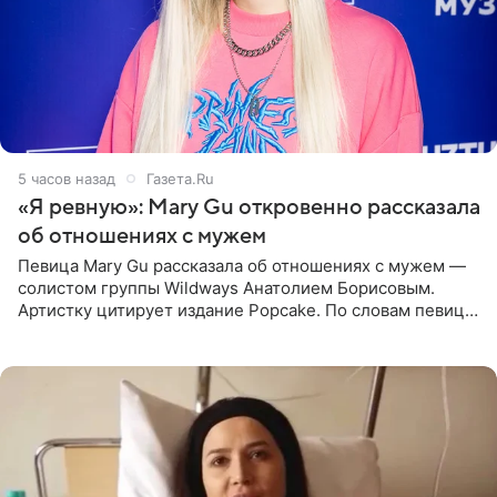
5 часов назад
Газета.Ru
«Я ревную»: Mary Gu откровенно рассказала
об отношениях с мужем
Певица Mary Gu рассказала об отношениях с мужем —
солистом группы Wildways Анатолием Борисовым.
Артистку цитирует издание Popcake. По словам певицы,
залог любви — это принять недостатки другого
человека. Также