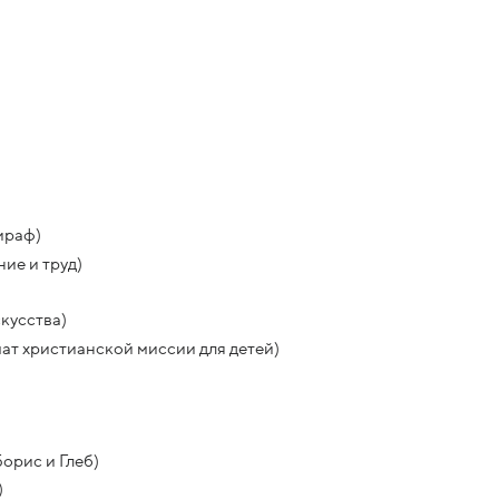
ираф)
ие и труд)
кусства)
ат христианской миссии для детей)
орис и Глеб)
)