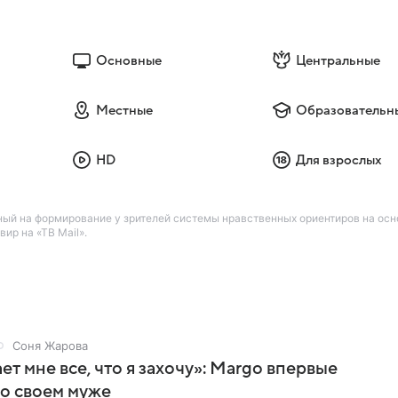
Основные
Центральные
Местные
Образовательн
HD
Для взрослых
ный на формирование у зрителей системы нравственных ориентиров на осн
ир на «ТВ Mail».
Соня Жарова
ет мне все, что я захочу»: Margo впервые
 о своем муже