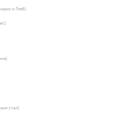
орис и Глеб)
ас)
она)
рым стал)