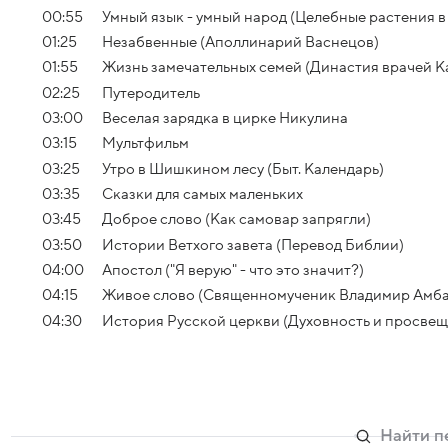
00:55
Умный язык - умный народ (Целебные растения в
01:25
Незабвенные (Аполлинарий Васнецов)
01:55
Жизнь замечательных семей (Династия врачей 
02:25
Путеродитель
03:00
Веселая зарядка в цирке Никулина
03:15
Мультфильм
03:25
Утро в Шишкином лесу (Быт. Календарь)
03:35
Сказки для самых маленьких
03:45
Доброе слово (Как самовар запрягли)
03:50
Истории Ветхого завета (Перевод Библии)
04:00
Апостол ("Я верую" - что это значит?)
04:15
Живое слово (Священномученик Владимир Амб
04:30
История Русской церкви (Духовность и просвеще