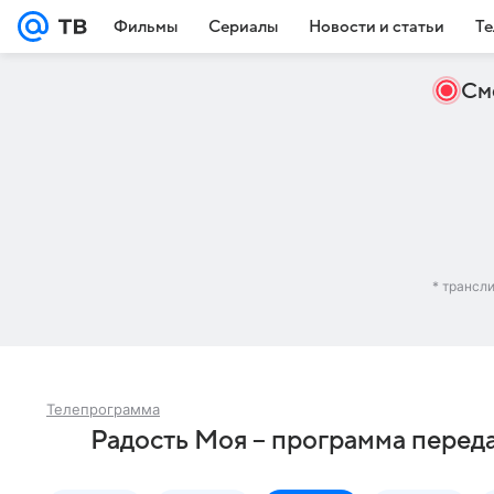
Фильмы
Сериалы
Новости и статьи
Те
См
* трансл
Телепрограмма
Радость Моя – программа перед