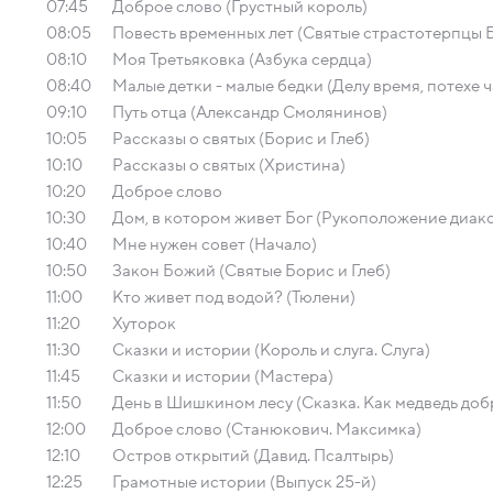
07:45
Доброе слово (Грустный король)
08:05
Повесть временных лет (Святые страстотерпцы Б
08:10
Моя Третьяковка (Азбука сердца)
08:40
Малые детки - малые бедки (Делу время, потехе ч
09:10
Путь отца (Александр Смолянинов)
10:05
Рассказы о святых (Борис и Глеб)
10:10
Рассказы о святых (Христина)
10:20
Доброе слово
10:30
Дом, в котором живет Бог (Рукоположение диак
10:40
Мне нужен совет (Начало)
10:50
Закон Божий (Святые Борис и Глеб)
11:00
Кто живет под водой? (Тюлени)
11:20
Хуторок
11:30
Сказки и истории (Король и слуга. Слуга)
11:45
Сказки и истории (Мастера)
11:50
День в Шишкином лесу (Сказка. Как медведь доб
12:00
Доброе слово (Станюкович. Максимка)
12:10
Остров открытий (Давид. Псалтырь)
12:25
Грамотные истории (Выпуск 25-й)