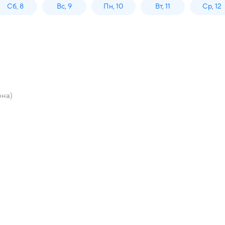
Сб, 8
Вс, 9
Пн, 10
Вт, 11
Ср, 12
она)