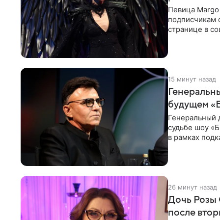
Певица Margo 
подписчикам о
странице в со
покупает мне 
15 минут назад
Генеральны
будущем «Б
Генеральный 
судьбе шоу «Б
в рамках подк
доступен в
26 минут назад
Дочь Розы 
после втор