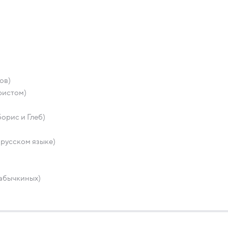
ов)
ристом)
орис и Глеб)
 русском языке)
Кабычкиных)