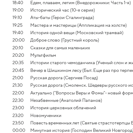
18:40
Едем, плаваем, летим (Внедорожники: Часть 1-я)
19:00
Исторический час (10-я серия)
19:10
Аты-баты (Герои Сталинграда)
19:25
Мастера и мастерицы (Аппликация на холсте)
19:40
История одной вещи (Московский трамвай)
20:00
Доброе слово (Грустный король)
20:10
Сказки для самых маленьких
20:20
Мультфильм
20:35
Истории старого чемоданчика (Ученый слон и ж
20:45
Вечер в Шишкином лесу (Быт. Еще раз про терпен
21:00
Русская дорога (Сергиев Посад)
21:30
Русская дорога (Смоленск. Шедевры русского ис
22:00
Актуально ("Вопросы Веры и Фомы"- новый форм
22:30
Незабвенные (Анатолий Папанов)
23:00
История церковных облачений
23:20
Новомученики
23:50
Повесть временных лет (Святые страстотерпцы Б
00:00
Минутная история (Господин Великий Новгород