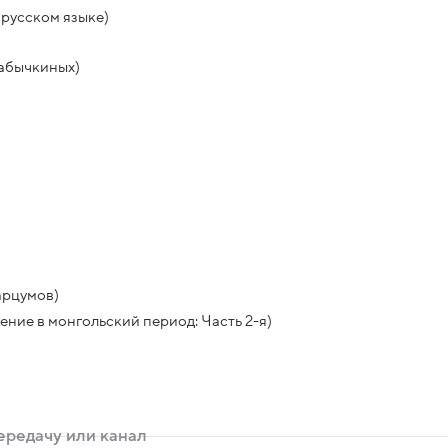
 русском языке)
Кабычкиных)
арцумов)
ние в монгольский период: Часть 2-я)