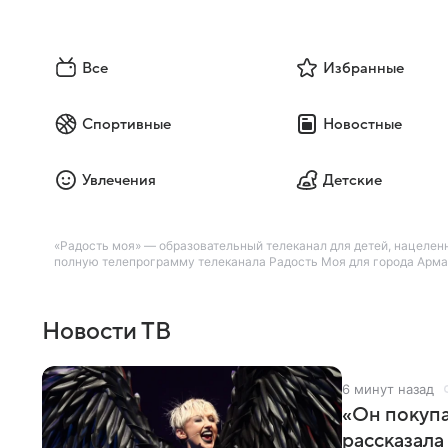
Все
Избранные
Спортивные
Новостные
Увлечения
Детские
«Радость моя» — образовательный телеканал для детей, нацелен
полную телепрограмму телеканала Радость Моя для города Армав
Новости ТВ
6 минут назад
«Он покупа
рассказала