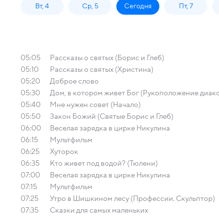
Вт, 4
Ср, 5
Сегодня
Пт, 7
05:05
Рассказы о святых (Борис и Глеб)
05:10
Рассказы о святых (Христина)
05:20
Доброе слово
05:30
Дом, в котором живет Бог (Рукоположение диак
05:40
Мне нужен совет (Начало)
05:50
Закон Божий (Святые Борис и Глеб)
06:00
Веселая зарядка в цирке Никулина
06:15
Мультфильм
06:25
Хуторок
06:35
Кто живет под водой? (Тюлени)
07:00
Веселая зарядка в цирке Никулина
07:15
Мультфильм
07:25
Утро в Шишкином лесу (Профессии. Скульптор)
07:35
Сказки для самых маленьких