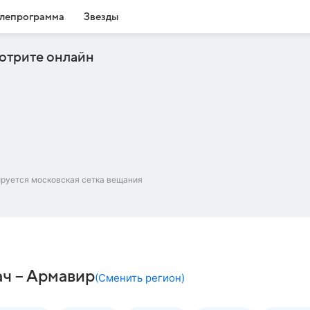
лепрограмма
Звезды
отрите онлайн
ируется московская сетка вещания
ач – Армавир
(
Сменить регион
)