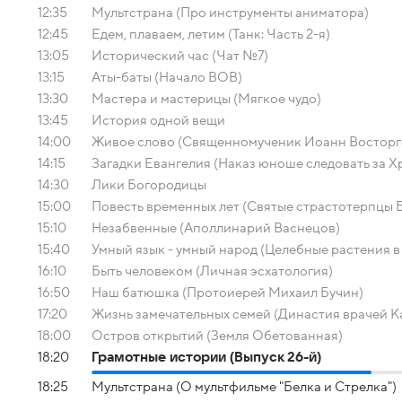
12:35
Мультстрана (Про инструменты аниматора)
12:45
Едем, плаваем, летим (Танк: Часть 2-я)
13:05
Исторический час (Чат №7)
13:15
Аты-баты (Начало ВОВ)
13:30
Мастера и мастерицы (Мягкое чудо)
13:45
История одной вещи
14:00
Живое слово (Священномученик Иоанн Восторг
14:15
Загадки Евангелия (Наказ юноше следовать за Х
14:30
Лики Богородицы
15:00
Повесть временных лет (Святые страстотерпцы Б
15:10
Незабвенные (Аполлинарий Васнецов)
15:40
Умный язык - умный народ (Целебные растения в
16:10
Быть человеком (Личная эсхатология)
16:50
Наш батюшка (Протоиерей Михаил Бучин)
17:20
Жизнь замечательных семей (Династия врачей 
18:00
Остров открытий (Земля Обетованная)
18:20
Грамотные истории (Выпуск 26-й)
18:25
Мультстрана (О мультфильме "Белка и Стрелка")