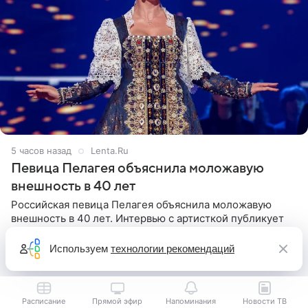
5 часов назад
Lenta.Ru
Певица Пелагея объяснила моложавую
внешность в 40 лет
Российская певица Пелагея объяснила моложавую
внешность в 40 лет. Интервью с артисткой публикует
Леди Mail. Знаменитость заявила, что никогда не
прибегала к филлерам. При этом она регулярно
Используем
технологии рекомендаций
посещает
Расписание
Прямой эфир
Напоминания
Новости ТВ