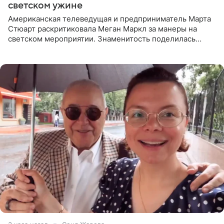
светском ужине
Американская телеведущая и предприниматель Марта
Стюарт раскритиковала Меган Маркл за манеры на
светском мероприятии. Знаменитость поделилась
деталями личной встречи с герцогиней Сассекской,
пишет PageSix. По