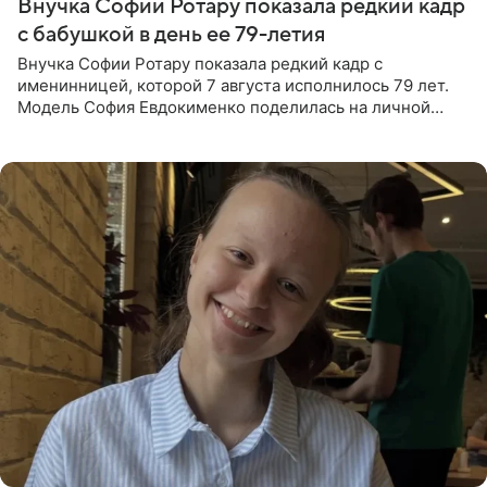
Внучка Софии Ротару показала редкий кадр
с бабушкой в день ее 79-летия
Внучка Софии Ротару показала редкий кадр с
именинницей, которой 7 августа исполнилось 79 лет.
Модель София Евдокименко поделилась на личной
странице в социальной сети фотографией знаменитой
бабушки. На снимке