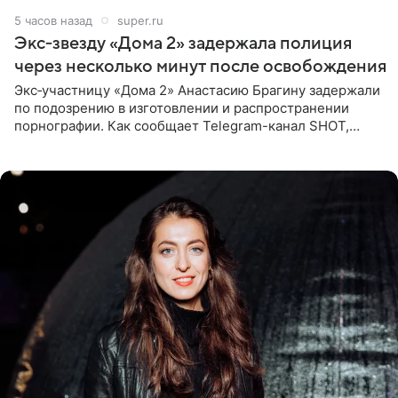
5 часов назад
super.ru
Экс‑звезду «Дома 2» задержала полиция
через несколько минут после освобождения
Экс‑участницу «Дома 2» Анастасию Брагину задержали
по подозрению в изготовлении и распространении
порнографии. Как сообщает Telegram-канал SHOT,
девушка может оказаться в СИЗО. Следствие
ходатайствует об