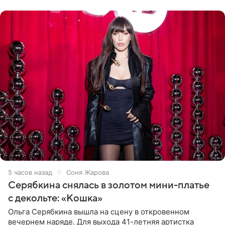
розовом купальнике с
5 часов назад
Соня Жарова
Серябкина снялась в золотом мини-платье
с декольте: «Кошка»
Ольга Серябкина вышла на сцену в откровенном
вечернем наряде. Для выхода 41-летняя артистка