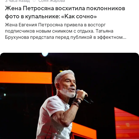
3 часа назад
Соня Жарова
Жена Петросяна восхитила поклонников
фото в купальнике: «Как сочно»
Жена Евгения Петросяна привела в восторг
подписчиков новым снимком с отдыха. Татьяна
Брухунова предстала перед публикой в эффектном
черно-сиреневом монокини, позируя прямо в бассейне.
«Ох, как сочно», «Татьяна,