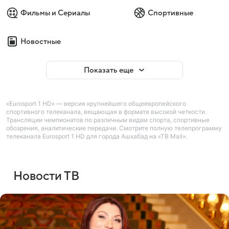
Фильмы и Сериалы
Спортивные
Новостные
Показать еще
«Eurosport 1 HD» — версия крупнейшего общеевропейского
спортивного телеканала, вещающая в формате высокой четкости.
Трансляции чемпионатов по различным видам спорта, спортивные
обозрения, аналитические передачи. Смотрите полную телепрограмму
телеканала Eurosport 1 HD для города Ашхабад на «ТВ Mail».
Новости ТВ