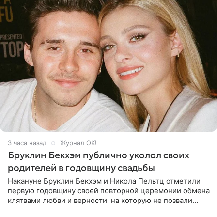
3 часа назад
Журнал OK!
Бруклин Бекхэм публично уколол своих
родителей в годовщину свадьбы
Накануне Бруклин Бекхэм и Никола Пельтц отметили
первую годовщину своей повторной церемонии обмена
клятвами любви и верности, на которую не позвали
никого из клана Бекхэм. По словам инсайдеров, пара