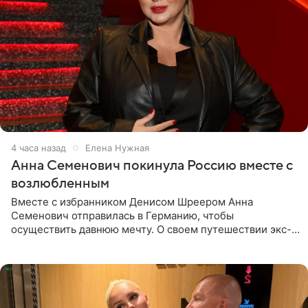
4 часа назад
Елена Нужная
Анна Семенович покинула Россию вместе с
возлюбленным
Вместе с избранником Денисом Шреером Анна
Семенович отправилась в Германию, чтобы
осуществить давнюю мечту. О своем путешествии экс-
солистка «Блестящих» рассказала поклонникам на
личной странице в социальной