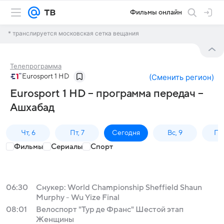
Фильмы онлайн
* транслируется московская сетка вещания
Телепрограмма
Eurosport 1 HD
(
Сменить регион
)
Eurosport 1 HD – программа передач –
Ашхабад
Чт, 6
Пт, 7
Сегодня
Вс, 9
Пн,
Фильмы
Сериалы
Спорт
06:30
Снукер: World Championship Sheffield Shaun
Murphy - Wu Yize Final
08:01
Велоспорт "Тур де Франс" Шестой этап
Женщины