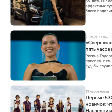
55-летняя Кла
эффектных су
блоге поделил
роли гостьи,
5 часов назад
«Свершилос
пять часов
Регина Тодоре
проспать пять
судьбы случил
ребенком. Ар
13 часов назад
Первые 530
новичок: ч
Наследник