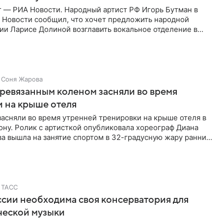
г — РИА Новости. Народный артист РФ Игорь Бутман в
 Новости сообщил, что хочет предложить народной
ии Ларисе Долиной возглавить вокальное отделение в
сии
Соня Жарова
еревязанным коленом засняли во время
 на крыше отеля
засняли во время утренней тренировки на крыше отеля в
ну. Ролик с артисткой опубликовала хореограф Диана
ва вышла на занятие спортом в 32-градусную жару ранним
ТАСС
ссии необходима своя консерватория для
ческой музыки