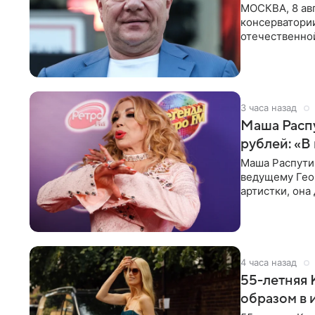
МОСКВА, 8 авг
консерватори
отечественной
исполнителей
3 часа назад
Маша Распу
рублей: «В
Маша Распути
ведущему Гео
артистки, она
себе жить,
4 часа назад
55-летняя
образом в 