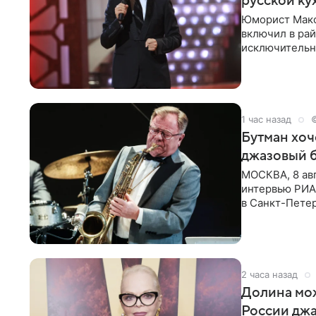
русской ку
Юморист Макс
включил в ра
исключительно
документу, в
1 час назад
Бутман хоч
джазовый 
МОСКВА, 8 ав
интервью РИА 
в Санкт-Пете
объединит дж
2 часа назад
Долина мож
России джа