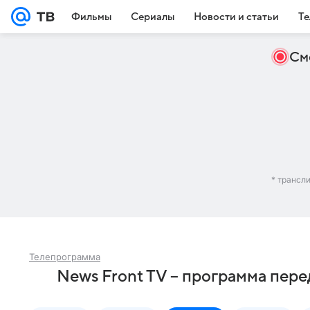
Фильмы
Сериалы
Новости и статьи
Те
См
* трансл
Телепрограмма
News Front TV – программа пере