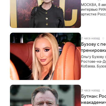
МОСКВА, 8 ав
интервью РИА
артистке Росс
первом в Рос
2 часа назад
Бузову с п
тренировки
Ольгу Бузову 
Ростове-на-До
Кобзева. Бузо
утром,
3 часа назад
Бутман: Ро
неакадеми