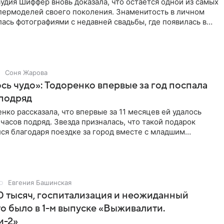
удия Шиффер вновь доказала, что остаётся одной из самых
пермоделей своего поколения. Знаменитость в личном
ась фотографиями с недавней свадьбы, где появилась в
Соня Жарова
ь чудо»: Тодоренко впервые за год поспала
 подряд
нко рассказала, что впервые за 11 месяцев ей удалось
 часов подряд. Звезда призналась, что такой подарок
ся благодаря поездке за город вместе с младшим
тистка
Евгения Башинская
 тысяч, госпитализация и неожиданный
то было в 1-м выпуске «Выживалити.
и-2»