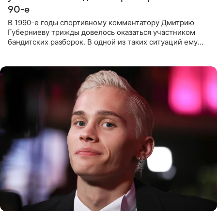
90-е
В 1990-е годы спортивному комментатору Дмитрию
Губерниеву трижды довелось оказаться участником
бандитских разборок. В одной из таких ситуаций ему
выдали тяжелый предмет и приказали вступить в драку,
однако он