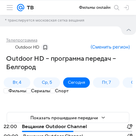
Фильмы онлайн
* транслируется московская сетка вещания
Телепрограмма
(
Сменить регион
)
Outdoor HD
Outdoor HD – программа передач –
Белгород
Вт, 4
Ср, 5
Сегодня
Пт, 7
Сб
Фильмы
Сериалы
Спорт
Показать прошедшие передачи
22:00
Вещание Outdoor Channel