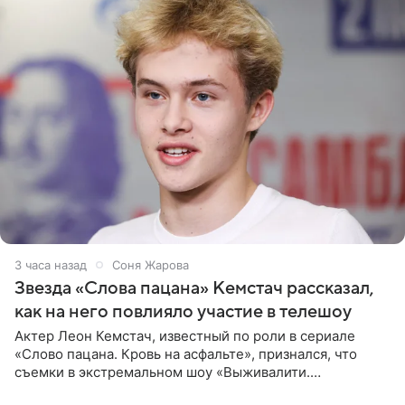
3 часа назад
Соня Жарова
Звезда «Слова пацана» Кемстач рассказал,
как на него повлияло участие в телешоу
Актер Леон Кемстач, известный по роли в сериале
«Слово пацана. Кровь на асфальте», признался, что
съемки в экстремальном шоу «Выживалити.
Наследники» кардинально повлияли на его образ жизни.