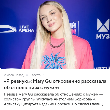
2 часа назад
Газета.Ru
«Я ревную»: Mary Gu откровенно рассказала
об отношениях с мужем
Певица Mary Gu рассказала об отношениях с мужем —
солистом группы Wildways Анатолием Борисовым.
Артистку цитирует издание Popcake. По словам певицы,
залог любви — это принять недостатки другого