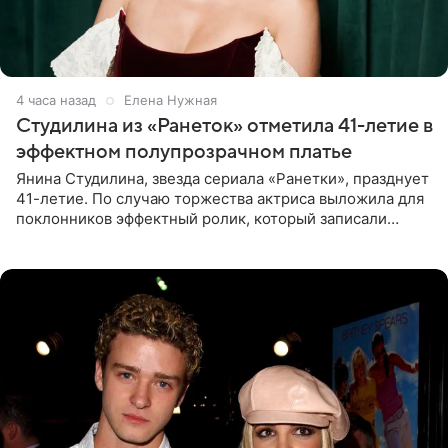
4 часа назад
Елена Нужная
Студилина из «Ранеток» отметила 41-летие в
эффектном полупрозрачном платье
Янина Студилина, звезда сериала «Ранетки», празднует
41-летие. По случаю торжества актриса выложила для
поклонников эффектный ролик, который записали
прошлой ночью. В кадре артистка предстала в
вечернем