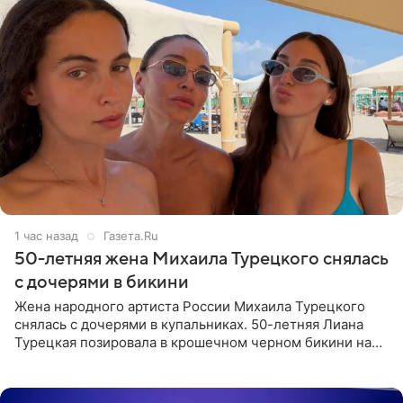
1 час назад
Газета.Ru
50-летняя жена Михаила Турецкого снялась
с дочерями в бикини
Жена народного артиста России Михаила Турецкого
снялась с дочерями в купальниках. 50-летняя Лиана
Турецкая позировала в крошечном черном бикини на
пляже в Италии. Ее старшая дочь Сарина для отдыха
выбрала бандо