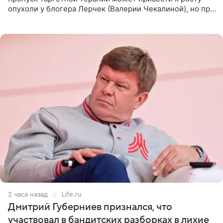
опухоли у блогера Лерчек (Валерии Чекалиной), но при
оперативном возобновлении лечения ущерб здоровью
не критичен,
2 часа назад
Life.ru
Дмитрий Губерниев признался, что
участвовал в бандитских разборках в лихие