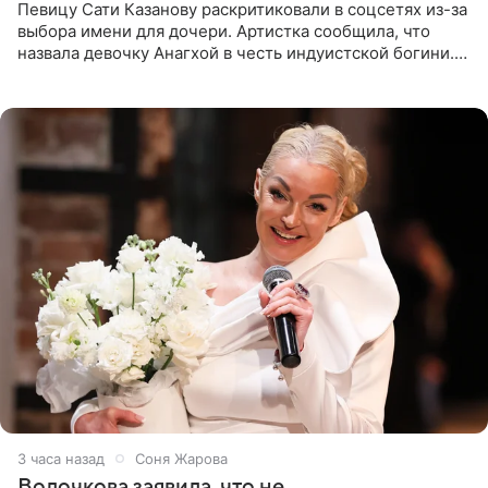
Певицу Сати Казанову раскритиковали в соцсетях из-за
выбора имени для дочери. Артистка сообщила, что
назвала девочку Анагхой в честь индуистской богини.
При этом исполнительница скрывала это имя от
поклонников
3 часа назад
Соня Жарова
Волочкова заявила, что не