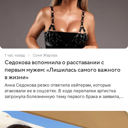
1 час назад
Соня Жарова
Седокова вспомнила о расставании с
первым мужем: «Лишилась самого важного
в жизни»
Анна Седокова резко ответила хейтерам, которые
атаковали ее в соцсетях. В ходе перепалки артистка
затронула болезненную тему первого брака и заявила,
что чужие судьбы — не ее зона ответственности. От
Валентина