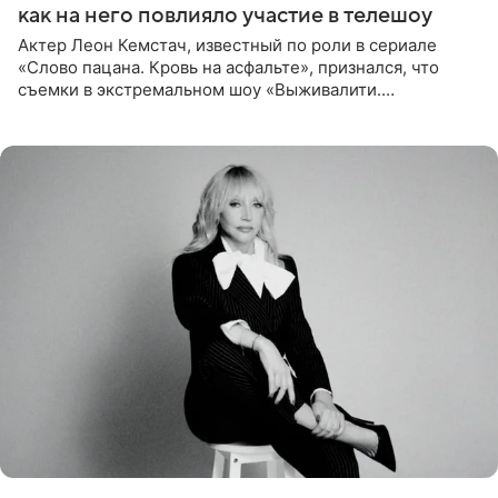
как на него повлияло участие в телешоу
Актер Леон Кемстач, известный по роли в сериале
«Слово пацана. Кровь на асфальте», признался, что
съемки в экстремальном шоу «Выживалити.
Наследники» кардинально повлияли на его образ жизни.
Подробностями он