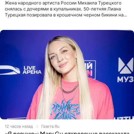
Жена народного артиста России Михаила Турецкого
снялась с дочерями в купальниках. 50-летняя Лиана
Турецкая позировала в крошечном черном бикини на
пляже в Италии. Ее старшая дочь Сарина для отдыха
выбрала бандо
12 часов назад
Газета.Ru
«Я ревную»: Mary Gu откровенно рассказала