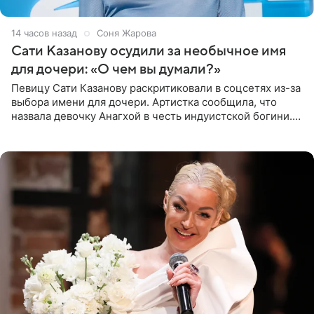
14 часов назад
Соня Жарова
Сати Казанову осудили за необычное имя
для дочери: «О чем вы думали?»
Певицу Сати Казанову раскритиковали в соцсетях из-за
выбора имени для дочери. Артистка сообщила, что
назвала девочку Анагхой в честь индуистской богини.
При этом исполнительница скрывала это имя от
поклонников