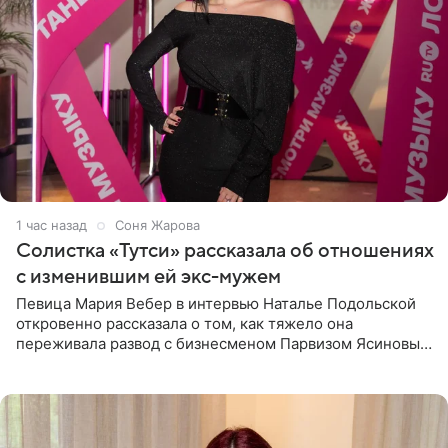
1 час назад
Соня Жарова
Солистка «Тутси» рассказала об отношениях
с изменившим ей экс-мужем
Певица Мария Вебер в интервью Наталье Подольской
откровенно рассказала о том, как тяжело она
переживала развод с бизнесменом Парвизом Ясиновым.
Артистка призналась, что измена бывшего супруга стала
для нее