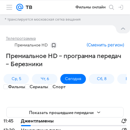
Фильмы онлайн
* транслируется московская сетка вещания
Телепрограмма
(
Сменить регион
)
Премиальное HD
Премиальное HD – программа передач
– Березники
Ср, 5
Чт, 6
Сегодня
Сб, 8
Вс
Фильмы
Сериалы
Спорт
Показать прошедшие передачи
11:45
Джентльмены