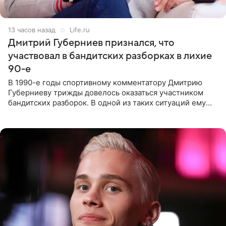
13 часов назад
Life.ru
Дмитрий Губерниев признался, что
участвовал в бандитских разборках в лихие
90-е
В 1990-е годы спортивному комментатору Дмитрию
Губерниеву трижды довелось оказаться участником
бандитских разборок. В одной из таких ситуаций ему
выдали тяжелый предмет и приказали вступить в драку,
однако он