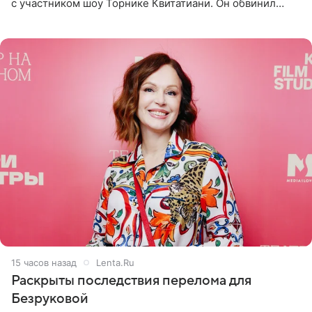
с участником шоу Торнике Квитатиани. Он обвинил
певицу в нечестной игре, и словесная перепалка
переросла в
15 часов назад
Lenta.Ru
Раскрыты последствия перелома для
Безруковой