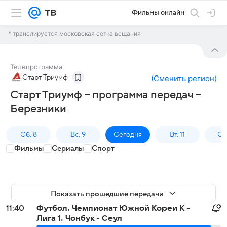
Фильмы онлайн
* транслируется московская сетка вещания
Телепрограмма
Старт Триумф
(
Сменить регион
)
Старт Триумф – программа передач –
Березники
Сб, 8
Вс, 9
Сегодня
Вт, 11
Ср,
Фильмы
Сериалы
Спорт
Показать прошедшие передачи
11:40
Футбол. Чемпионат Южной Кореи К -
Лига 1. Чонбук - Сеул