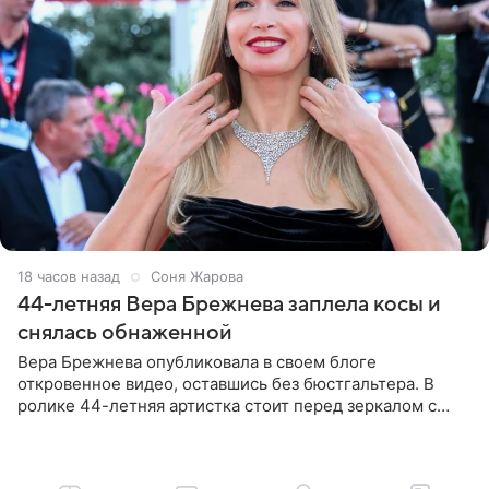
18 часов назад
Соня Жарова
44-летняя Вера Брежнева заплела косы и
снялась обнаженной
Вера Брежнева опубликовала в своем блоге
откровенное видео, оставшись без бюстгальтера. В
ролике 44-летняя артистка стоит перед зеркалом с
обнаженной грудью. Волосы певица собрала в косы и
надела головной убор.