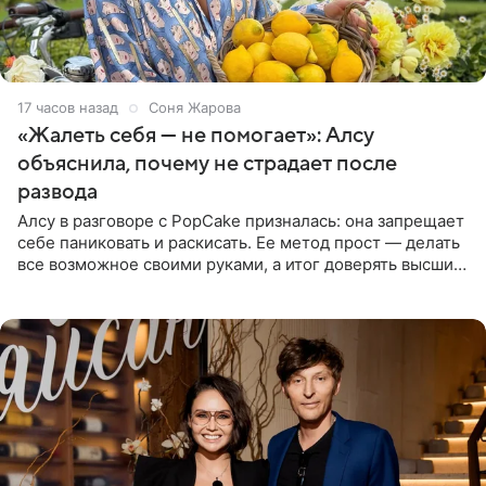
17 часов назад
Соня Жарова
«Жалеть себя — не помогает»: Алсу
объяснила, почему не страдает после
развода
Алсу в разговоре с PopCake призналась: она запрещает
себе паниковать и раскисать. Ее метод прост — делать
все возможное своими руками, а итог доверять высшим
силам. Певица утверждает, что истерики и потеря