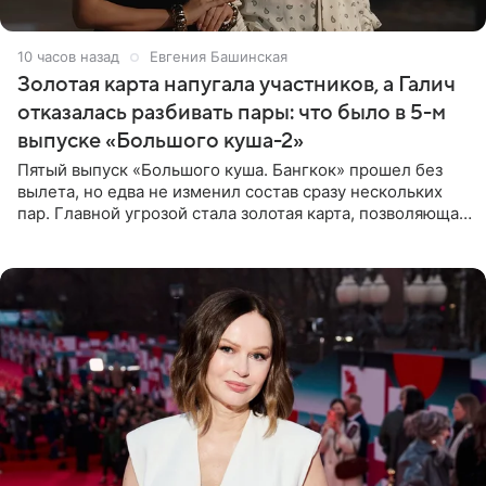
10 часов назад
Евгения Башинская
Золотая карта напугала участников, а Галич
отказалась разбивать пары: что было в 5-м
выпуске «Большого куша-2»
Пятый выпуск «Большого куша. Бангкок» прошел без
вылета, но едва не изменил состав сразу нескольких
пар. Главной угрозой стала золотая карта, позволяющая
разлучить один из дуэтов и поменять участников
местами.