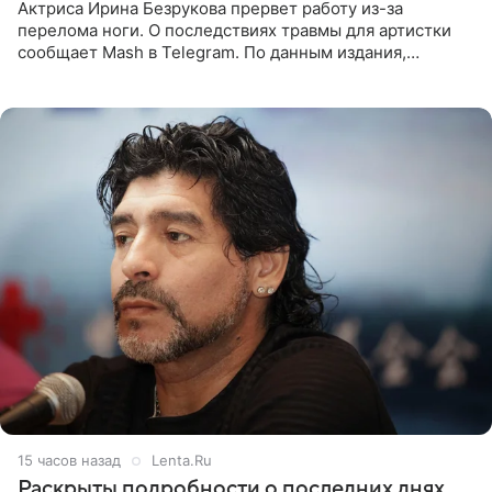
Актриса Ирина Безрукова прервет работу из-за
перелома ноги. О последствиях травмы для артистки
сообщает Mash в Telegram. По данным издания,
Безрукова пропустит 15 спектаклей — восемь показов
«Женитьбы Фигаро»,
15 часов назад
Lenta.Ru
Раскрыты подробности о последних днях