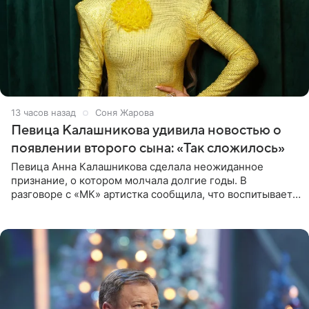
13 часов назад
Соня Жарова
Певица Калашникова удивила новостью о
появлении второго сына: «Так сложилось»
Певица Анна Калашникова сделала неожиданное
признание, о котором молчала долгие годы. В
разговоре с «МК» артистка сообщила, что воспитывает
не одного, а сразу двух сыновей. «На самом деле я
всегда мечтала, что