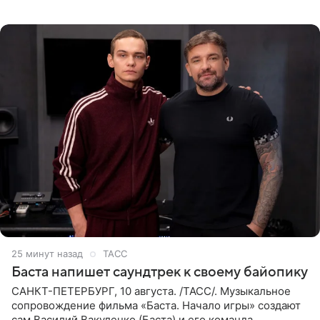
денег. Его комментарий передает «Абзац».
Медиаменеджер уточнил,
25 минут назад
ТАСС
Баста напишет саундтрек к своему байопику
САНКТ-ПЕТЕРБУРГ, 10 августа. /ТАСС/. Музыкальное
сопровождение фильма «Баста. Начало игры» создают
сам Василий Вакуленко (Баста) и его команда,