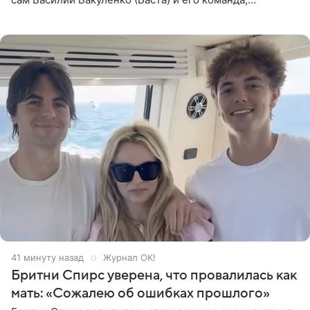
композитором картины выступил рэпер QП (Вадим
Карпенко). Об этом
41 минуту назад
Журнал OK!
Бритни Спирс уверена, что провалилась как
мать: «Сожалею об ошибках прошлого»