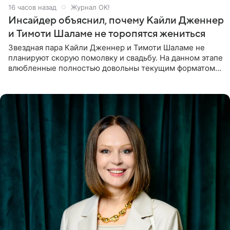
16 часов назад
Журнал OK!
Инсайдер объяснил, почему Кайли Дженнер
и Тимоти Шаламе не торопятся жениться
Звездная пара Кайли Дженнер и Тимоти Шаламе не
планируют скорую помолвку и свадьбу. На данном этапе
влюбленные полностью довольны текущим форматом
своих отношений и сознательно не хотят торопить
события. Сейчас