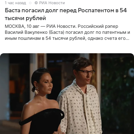
1 час назад
© РИА Новости
Баста погасил долг перед Роспатентом в 54
тысячи рублей
МОСКВА, 10 авг — РИА Новости. Российский рэпер
Василий Вакуленко (Баста) погасил долг по патентным и
иным пошлинам в 54 тысячи рублей, однако счета его
компании все еще заблокированы, следует из
материалов