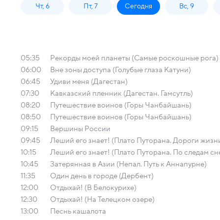
Чт, 6
Пт, 7
Сегодня
Вс, 9
05:35
Рекорды моей планеты (Самые роскошные рога)
06:00
Вне зоны доступа (Голубые глаза Катуни)
06:45
Удиви меня (Дагестан)
07:30
Кавказский пленник (Дагестан. Гамсутль)
08:20
Путешествие воинов (Горы Чанбайшань)
08:50
Путешествие воинов (Горы Чанбайшань)
09:15
Вершины России
09:45
Леший его знает! (Плато Путорана. Дороги жизн
10:15
Леший его знает! (Плато Путорана. По следам с
10:45
Затерянная в Азии (Непал. Путь к Аннапурне)
11:35
Один день в городе (Дербент)
12:00
Отдыхай! (В Белокурихе)
12:30
Отдыхай! (На Телецком озере)
13:00
Песнь кашалота