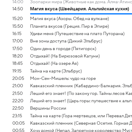
14:00
Зоопарки мира (Животные как дома. Алма-Атинс
14:50
Магия вкуса (Швейцария. Альпийская кухня)
15:20
Магия вкуса (Азоры. Обед на вулкане)
15:50
Планета вкусов (Греция. Пир в Эпире)
16:15
Удиви меня (Путешествие на плато Путорана)
17:00
Вне зоны доступа (Дикий Эльбрус)
17:50
Один день в городе (Пятигорск)
18:20
Отдыхай! (На Бирюзовой Катуни)
18:45
Отдыхай! (На озере Ая)
19:15
Тайна на карте (Эльбрус)
20:05
Мон-Сен-Мишель: чудо на горе
21:00
Кавказский пленник (Кабардино-Балкария. Эльб
21:50
Леший его знает! (По закону гор. Тайны лесов Ка
22:20
Леший его знает! (Царь горы: путешествие к аль
22:50
Вершины России
23:15
Тайна на карте (Гора мертвецов, или Перевал Дя
00:05
Кавказский пленник (Северная Осетия. Горная 
00:55
Хочу домой (Непал. Запретное королевство Мус