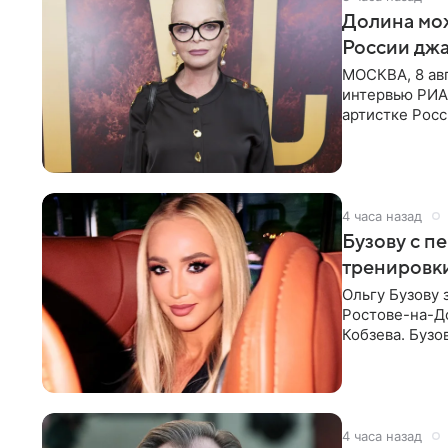
Долина мож
России джа
МОСКВА, 8 ав
интервью РИА
артистке Росс
первом в Рос
4 часа назад
Бузову с п
тренировки
Ольгу Бузову 
Ростове-на-До
Кобзева. Бузо
утром,
4 часа назад