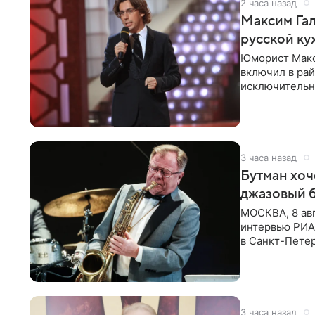
2 часа назад
Максим Гал
русской ку
Юморист Макс
включил в ра
исключительно
документу, в
3 часа назад
Бутман хоч
джазовый 
МОСКВА, 8 ав
интервью РИА 
в Санкт-Пете
объединит дж
3 часа назад