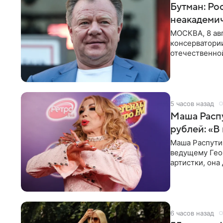
Бутман: Ро
неакадеми
МОСКВА, 8 авг
консерватори
отечественной
исполнителей
5 часов назад
Маша Распу
рублей: «В
Маша Распути
ведущему Гео
артистки, она
себе жить,
6 часов назад