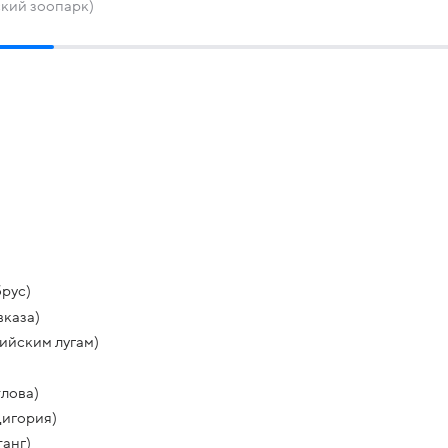
кий зоопарк)
рус)
вказа)
пийским лугам)
тлова)
Дигория)
танг)