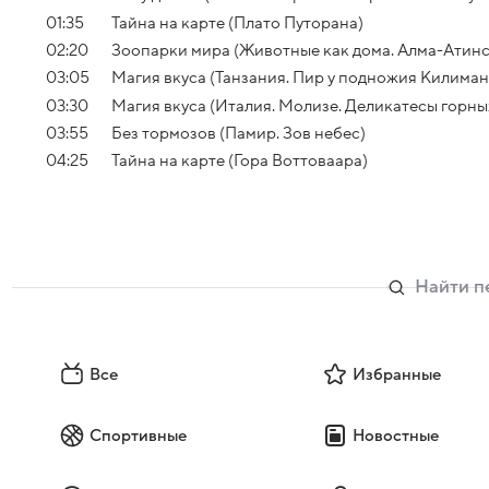
01:35
Тайна на карте (Плато Путорана)
02:20
Зоопарки мира (Животные как дома. Алма-Атинс
03:05
Магия вкуса (Танзания. Пир у подножия Килима
03:30
Магия вкуса (Италия. Молизе. Деликатесы горны
03:55
Без тормозов (Памир. Зов небес)
04:25
Тайна на карте (Гора Воттоваара)
Все
Избранные
Спортивные
Новостные