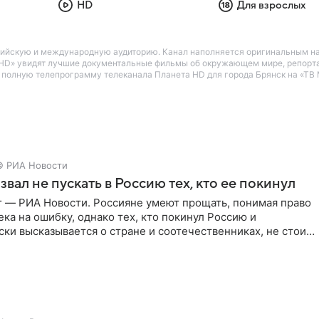
HD
Для взрослых
ийскую и международную аудиторию. Канал наполняется оригинальным нау
та HD» увидят лучшие документальные фильмы об окружающем мире, репорта
е полную телепрограмму телеканала Планета HD для города Брянск на «ТВ M
© РИА Новости
звал не пускать в Россию тех, кто ее покинул
г — РИА Новости. Россияне умеют прощать, понимая право
ка на ошибку, однако тех, кто покинул Россию и
ки высказывается о стране и соотечественниках, не стоит