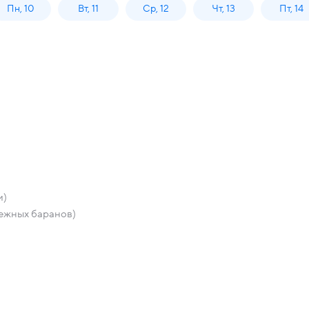
Пн, 10
Вт, 11
Ср, 12
Чт, 13
Пт, 14
и)
нежных баранов)