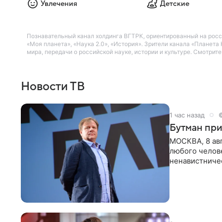
Увлечения
Детские
Познавательный канал холдинга ВГТРК, ориентированный на росс
«Моя планета», «Наука 2.0», «История». Зрители канала «Плане
мира, передачи о российской науке, истории и культуре. Смотрит
Новости ТВ
1 час назад
Бутман при
МОСКВА, 8 ав
любого челове
ненавистничес
принимать