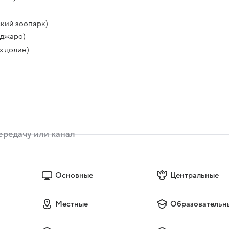
кий зоопарк)
нджаро)
х долин)
Основные
Центральные
Местные
Образовательн