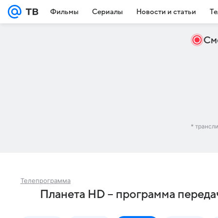
Фильмы
Сериалы
Новости и статьи
Те
См
* трансл
Телепрограмма
Планета HD – программа переда