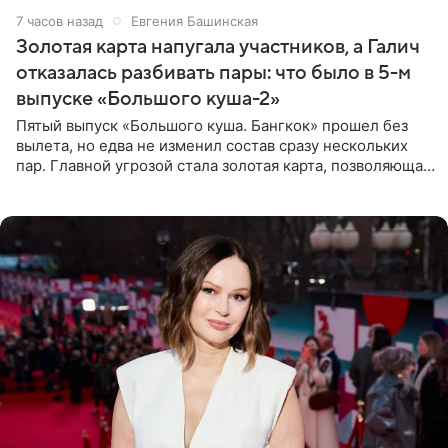
7 часов назад
Евгения Башинская
Золотая карта напугала участников, а Галич
отказалась разбивать пары: что было в 5-м
выпуске «Большого куша-2»
Пятый выпуск «Большого куша. Бангкок» прошел без
вылета, но едва не изменил состав сразу нескольких
пар. Главной угрозой стала золотая карта, позволяющая
разлучить один из дуэтов и поменять участников
местами.