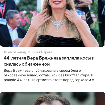
15 часов назад
Соня Жарова
44-летняя Вера Брежнева заплела косы и
снялась обнаженной
Вера Брежнева опубликовала в своем блоге
откровенное видео, оставшись без бюстгальтера. В
ролике 44-летняя артистка стоит перед зеркалом с
обнаженной грудью. Волосы певица собрала в косы и
надела головной убор.