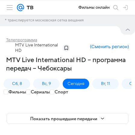
Фильмы онлайн
* транслируется московская сетка вещания
Телепрограмма
MTV Live International
(
Сменить регион
)
HD
MTV Live International HD – программа
передач – Чебоксары
Сб, 8
Вс, 9
Сегодня
Вт, 11
Ср,
Фильмы
Сериалы
Спорт
Показать прошедшие передачи