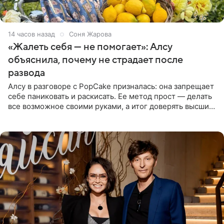
14 часов назад
Соня Жарова
«Жалеть себя — не помогает»: Алсу
объяснила, почему не страдает после
развода
Алсу в разговоре с PopCake призналась: она запрещает
себе паниковать и раскисать. Ее метод прост — делать
все возможное своими руками, а итог доверять высшим
силам. Певица утверждает, что истерики и потеря