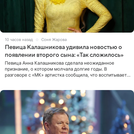
10 часов назад
Соня Жарова
Певица Калашникова удивила новостью о
появлении второго сына: «Так сложилось»
Певица Анна Калашникова сделала неожиданное
признание, о котором молчала долгие годы. В
разговоре с «МК» артистка сообщила, что воспитывает
не одного, а сразу двух сыновей. «На самом деле я
всегда мечтала, что