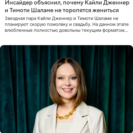
Инсайдер объяснил, почему Кайли Дженнер
и Тимоти Шаламе не торопятся жениться
Звездная пара Кайли Дженнер и Тимоти Шаламе не
планируют скорую помолвку и свадьбу. На данном этапе
влюбленные полностью довольны текущим форматом
своих отношений и сознательно не хотят торопить
события. Сейчас