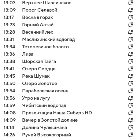
13:03
Верхнее Шавлинское
13:09
Порог Селевой
13:17
Весна в горах
13:23
Горный Алтай
13:28
Весенний лес
13:31
Маслихинский водопад
13:34
Тетеревиное болото
13:36
Лива
13:38
Шорская Тайга
13:41
Озеро Сердце
13:45
Река Шумак
13:50
Озеро Золотое
13:54
Парабельская осень
13:56
Утро на лугу
13:59
Чибитский водопад
14:08
Презентация Наша Сибирь HD
14:09
Вечер в Золотой долине
14:14
Долина Чулышмана
14:26
Ручей Высокогорный