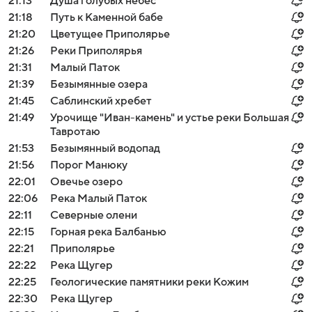
21:13
Душа голубых небес
21:18
Путь к Каменной бабе
21:20
Цветущее Приполярье
21:26
Реки Приполярья
21:31
Малый Паток
21:39
Безымянные озера
21:45
Саблинский хребет
21:49
Урочище "Иван-камень" и устье реки Большая
Тавротаю
21:53
Безымянный водопад
21:56
Порог Манюку
22:01
Овечье озеро
22:06
Река Малый Паток
22:11
Северные олени
22:15
Горная река Балбанью
22:21
Приполярье
22:22
Река Щугер
22:25
Геологические памятники реки Кожим
22:30
Река Щугер