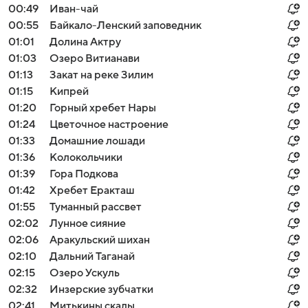
00:49
Иван-чай
00:55
Байкало-Ленский заповедник
01:01
Долина Актру
01:03
Озеро Витианави
01:13
Закат на реке Зилим
01:15
Кипрей
01:20
Горный хребет Нары
01:24
Цветочное настроение
01:33
Домашние лошади
01:36
Колокольчики
01:39
Гора Подкова
01:42
Хребет Еракташ
01:55
Туманный рассвет
02:02
Лунное сияние
02:06
Аракульский шихан
02:10
Дальний Таганай
02:15
Озеро Ускуль
02:32
Инзерские зубчатки
02:41
Митькины скалы