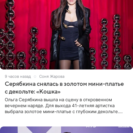
9 часов назад
Соня Жарова
Серябкина снялась в золотом мини-платье
с декольте: «Кошка»
Ольга Серябкина вышла на сцену в откровенном
вечернем наряде. Для выхода 41-летняя артистка
выбрала золотое мини-платье с глубоким декольте.
Дополнением к образу стали бежевые мюли. Стилисты
выпрямили волосы