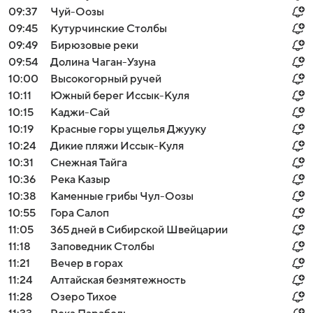
09:37
Чуй-Оозы
09:45
Кутурчинские Столбы
09:49
Бирюзовые реки
09:54
Долина Чаган-Узуна
10:00
Высокогорный ручей
10:11
Южный берег Иссык-Куля
10:15
Каджи-Сай
10:19
Красные горы ущелья Джууку
10:24
Дикие пляжи Иссык-Куля
10:31
Снежная Тайга
10:36
Река Казыр
10:38
Каменные грибы Чул-Оозы
10:55
Гора Салоп
11:05
365 дней в Сибирской Швейцарии
11:18
Заповедник Столбы
11:21
Вечер в горах
11:24
Алтайская безмятежность
11:28
Озеро Тихое