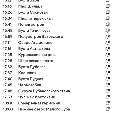
16:12
Бухта Заря
16:16
Мыс Шульца
16:26
Бухта Сосновая
16:34
Мыс четырех скал
16:41
Попов остров
16:48
Бухта Тачингоуза
16:59
Полуостров Ватовского
17:11
Озеро Андронино
17:16
Бухта Астафьева
17:25
Курильские острова
17:28
Шкотовское плато
17:32
Бухта Дубовая
17:37
Кленовик
17:40
Бухта Рудная
17:45
Чернозобик
17:48
Округа Рубановского стана
17:53
Чульча с притоками
18:00
Сумеречная гармония
18:03
Нижнее озеро Малого Зуба