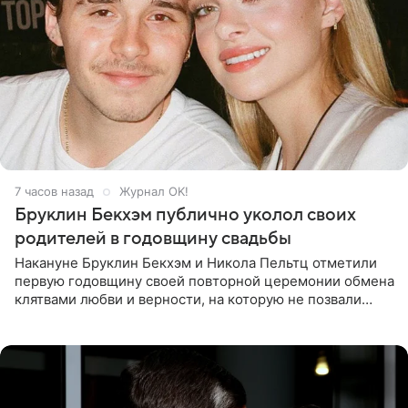
7 часов назад
Журнал OK!
Бруклин Бекхэм публично уколол своих
родителей в годовщину свадьбы
Накануне Бруклин Бекхэм и Никола Пельтц отметили
первую годовщину своей повторной церемонии обмена
клятвами любви и верности, на которую не позвали
никого из клана Бекхэм. По словам инсайдеров, пара
считает это