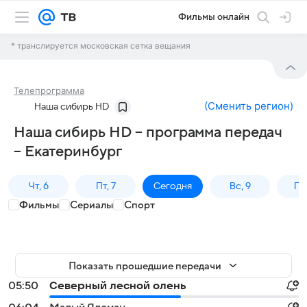
Фильмы онлайн
* транслируется московская сетка вещания
Телепрограмма
(
Сменить регион
)
Наша сибирь HD
Наша сибирь HD – программа передач
– Екатеринбург
Чт, 6
Пт, 7
Сегодня
Вс, 9
Пн,
Фильмы
Сериалы
Спорт
Показать прошедшие передачи
05:50
Северный лесной олень