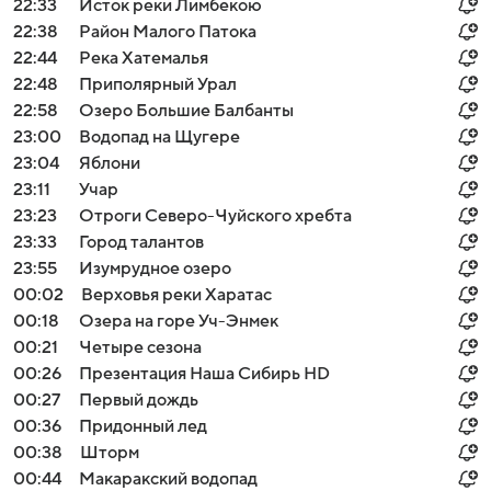
22:33
Исток реки Лимбекою
22:38
Район Малого Патока
22:44
Река Хатемалья
22:48
Приполярный Урал
22:58
Озеро Большие Балбанты
23:00
Водопад на Щугере
23:04
Яблони
23:11
Учар
23:23
Отроги Северо-Чуйского хребта
23:33
Город талантов
23:55
Изумрудное озеро
00:02
Верховья реки Харатас
00:18
Озера на горе Уч-Энмек
00:21
Четыре сезона
00:26
Презентация Наша Сибирь HD
00:27
Первый дождь
00:36
Придонный лед
00:38
Шторм
00:44
Макаракский водопад