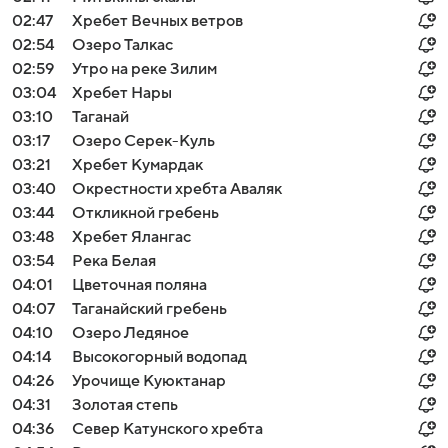
02:47
Хребет Вечных ветров
02:54
Озеро Талкас
02:59
Утро на реке Зилим
03:04
Хребет Нары
03:10
Таганай
03:17
Озеро Серек-Куль
03:21
Хребет Кумардак
03:40
Окрестности хребта Аваляк
03:44
Откликной гребень
03:48
Хребет Ялангас
03:54
Река Белая
04:01
Цветочная поляна
04:07
Таганайский гребень
04:10
Озеро Ледяное
04:14
Высокогорный водопад
04:26
Урочище Куюктанар
04:31
Золотая степь
04:36
Север Катунского хребта