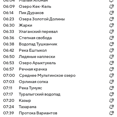
06:04
Малый Яломан
06:09
Озеро Кек-Кель
06:14
Пик Дураков
06:23
Озера Золотой Долины
06:30
Жарки
06:33
Улаганский перевал
06:36
Степная свобода
06:38
Водопад Тушканчик
06:42
Река Ештыкол
06:50
Ледяные наплески
06:53
Озеро Арыктукель
06:57
Речная крачка
07:00
Среднее Мультинское озеро
07:03
Орлиная сопка
07:11
Река Тумуяс
07:17
Туралыгский водопад
07:20
Казыр
07:24
Тазарама
07:39
Протока Вариантов