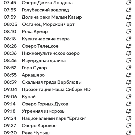
07:45
Озеро Джека Лондона
07:55
Голубевский водопад
07:59
Долина реки Малый Казыр
08:05
Останец Морской черт
08:10
Река Кумир
08:18
Куектанарские озера
08:28
Озеро Телецкое
08:36
Нижнемультинское озеро
08:46
Изумрудная долина
08:52
Гора Сукор
08:55
Аркашево
08:59
Скальная гряда Верблюды
09:04
Презентация Наша Сибирь HD
09:06
Курай
09:14
Озеро Горных Духов
09:18
Утренняя изморозь
09:24
Национальный парк "Ергаки"
09:27
Озеро Каровое
09:30
Река Чумыш