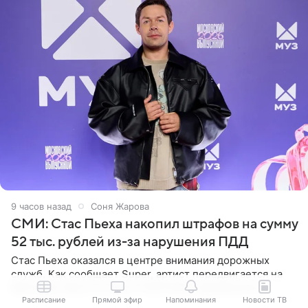
9 часов назад
Соня Жарова
СМИ: Стас Пьеха накопил штрафов на сумму
52 тыс. рублей из-за нарушения ПДД
Стас Пьеха оказался в центре внимания дорожных
служб. Как сообщает Super, артист передвигается на
Mercedes-Benz G-Class G 500 2020 года выпуска,
стоимость которого оценивается в 15–20 миллионов
Расписание
Прямой эфир
Напоминания
Новости ТВ