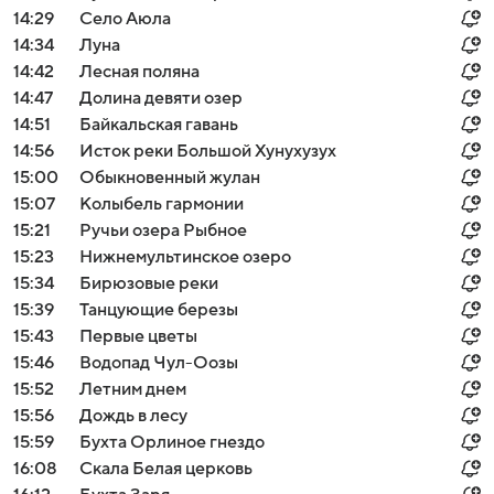
14:29
Село Аюла
14:34
Луна
14:42
Лесная поляна
14:47
Долина девяти озер
14:51
Байкальская гавань
14:56
Исток реки Большой Хунухузух
15:00
Обыкновенный жулан
15:07
Колыбель гармонии
15:21
Ручьи озера Рыбное
15:23
Нижнемультинское озеро
15:34
Бирюзовые реки
15:39
Танцующие березы
15:43
Первые цветы
15:46
Водопад Чул-Оозы
15:52
Летним днем
15:56
Дождь в лесу
15:59
Бухта Орлиное гнездо
16:08
Скала Белая церковь