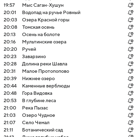
19:57
Мыс Саган-Хушун
20:01
Водопад на ручье Ровный
20:03
Озера Красной горы
20:08
Томская осень
20:13
Осень на болоте
20:16
Мультинские озера
20:20
Ручей
20:23
Заварзино
20:28
Долина реки Шавла
20:31
Малое Протопопово
20:39
Нижнее озеро
20:44
Каменные верблюды
20:48
Гора Видовка
20:53
В глубине леса
21:00
Река Пызас
21:03
Озеро Чудное
21:07
Село Чемал
21:11
Ботанический сад