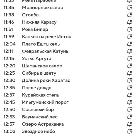
11:33
Река Парабель
11:35
Мраморное озеро
11:38
Столбы
11:46
Нижняя Карасу
11:51
Река Билер
11:59
Каньон на реке Исток
12:04
Плато Ештыкель
12:11
Февральская Катунь
12:15
Устье Аргута
12:20
Шаманское озеро
12:25
Сибирь в цвету
12:30
Долина реки Харатас
12:35
После дождя
12:37
Курайская степь
12:45
Ильгуменский порог
12:50
Сосновый бор
12:53
Бауманский лес
12:57
Озеро Астраханка
13:02
Звездное небо