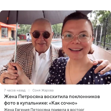
деталями личной встречи с герцогиней Сассекской,
пишет PageSix. По
7 часов назад
Соня Жарова
Жена Петросяна восхитила поклонников
фото в купальнике: «Как сочно»
Жена Евгения Петросяна привела в восторг